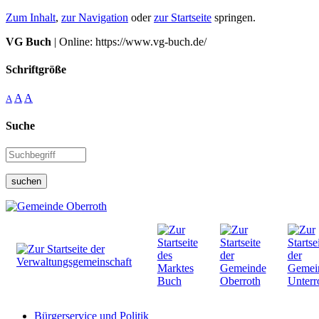
Zum Inhalt
,
zur Navigation
oder
zur Startseite
springen.
VG Buch
| Online: https://www.vg-buch.de/
Schriftgröße
A
A
A
Suche
suchen
Bürgerservice und Politik