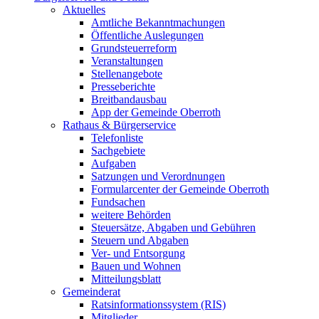
Aktuelles
Amtliche Bekanntmachungen
Öffentliche Auslegungen
Grundsteuerreform
Veranstaltungen
Stellenangebote
Presseberichte
Breitbandausbau
App der Gemeinde Oberroth
Rathaus & Bürgerservice
Telefonliste
Sachgebiete
Aufgaben
Satzungen und Verordnungen
Formularcenter der Gemeinde Oberroth
Fundsachen
weitere Behörden
Steuersätze, Abgaben und Gebühren
Steuern und Abgaben
Ver- und Entsorgung
Bauen und Wohnen
Mitteilungsblatt
Gemeinderat
Ratsinformationssystem (RIS)
Mitglieder