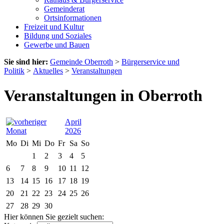
Gemeinderat
Ortsinformationen
Freizeit und Kultur
Bildung und Soziales
Gewerbe und Bauen
Sie sind hier:
Gemeinde Oberroth
>
Bürgerservice und
Politik
>
Aktuelles
>
Veranstaltungen
Veranstaltungen in Oberroth
April
2026
Mo
Di
Mi
Do
Fr
Sa
So
1
2
3
4
5
6
7
8
9
10
11
12
13
14
15
16
17
18
19
20
21
22
23
24
25
26
27
28
29
30
Hier können Sie gezielt suchen: