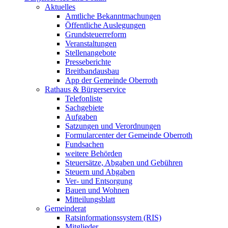
Aktuelles
Amtliche Bekanntmachungen
Öffentliche Auslegungen
Grundsteuerreform
Veranstaltungen
Stellenangebote
Presseberichte
Breitbandausbau
App der Gemeinde Oberroth
Rathaus & Bürgerservice
Telefonliste
Sachgebiete
Aufgaben
Satzungen und Verordnungen
Formularcenter der Gemeinde Oberroth
Fundsachen
weitere Behörden
Steuersätze, Abgaben und Gebühren
Steuern und Abgaben
Ver- und Entsorgung
Bauen und Wohnen
Mitteilungsblatt
Gemeinderat
Ratsinformationssystem (RIS)
Mitglieder