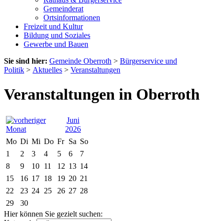
Gemeinderat
Ortsinformationen
Freizeit und Kultur
Bildung und Soziales
Gewerbe und Bauen
Sie sind hier:
Gemeinde Oberroth
>
Bürgerservice und
Politik
>
Aktuelles
>
Veranstaltungen
Veranstaltungen in Oberroth
Juni
2026
Mo
Di
Mi
Do
Fr
Sa
So
1
2
3
4
5
6
7
8
9
10
11
12
13
14
15
16
17
18
19
20
21
22
23
24
25
26
27
28
29
30
Hier können Sie gezielt suchen: