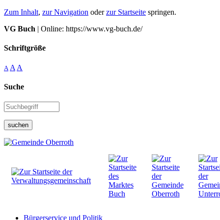
Zum Inhalt
,
zur Navigation
oder
zur Startseite
springen.
VG Buch
| Online: https://www.vg-buch.de/
Schriftgröße
A
A
A
Suche
suchen
Bürgerservice und Politik