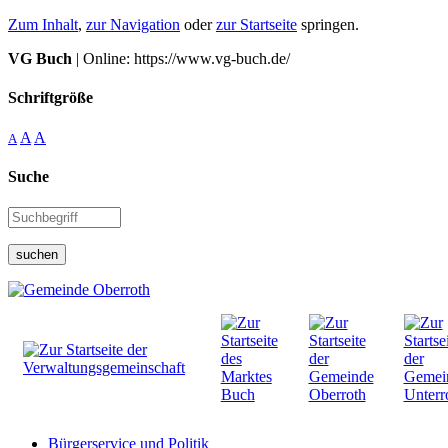
Zum Inhalt
,
zur Navigation
oder
zur Startseite
springen.
VG Buch
| Online: https://www.vg-buch.de/
Schriftgröße
A
A
A
Suche
suchen
Bürgerservice und Politik