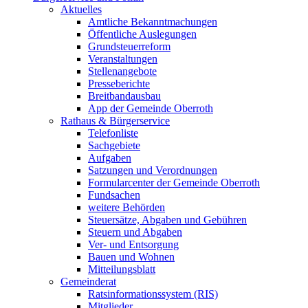
Aktuelles
Amtliche Bekanntmachungen
Öffentliche Auslegungen
Grundsteuerreform
Veranstaltungen
Stellenangebote
Presseberichte
Breitbandausbau
App der Gemeinde Oberroth
Rathaus & Bürgerservice
Telefonliste
Sachgebiete
Aufgaben
Satzungen und Verordnungen
Formularcenter der Gemeinde Oberroth
Fundsachen
weitere Behörden
Steuersätze, Abgaben und Gebühren
Steuern und Abgaben
Ver- und Entsorgung
Bauen und Wohnen
Mitteilungsblatt
Gemeinderat
Ratsinformationssystem (RIS)
Mitglieder