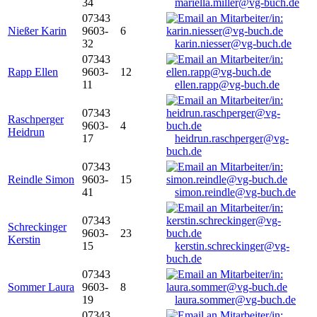
34
mariella.miller@vg-buch.de
07343
Nießer Karin
9603-
6
32
karin.niesser@vg-buch.de
07343
Rapp Ellen
9603-
12
11
ellen.rapp@vg-buch.de
07343
Raschperger
9603-
4
Heidrun
17
heidrun.raschperger@vg-
buch.de
07343
Reindle Simon
9603-
15
41
simon.reindle@vg-buch.de
07343
Schreckinger
9603-
23
Kerstin
15
kerstin.schreckinger@vg-
buch.de
07343
Sommer Laura
9603-
8
19
laura.sommer@vg-buch.de
07343