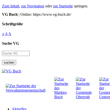
Zum Inhalt
,
zur Navigation
oder
zur Startseite
springen.
VG Buch
| Online: https://www.vg-buch.de/
Schriftgröße
A
A
A
Suche VG
suchen
Aktuelles