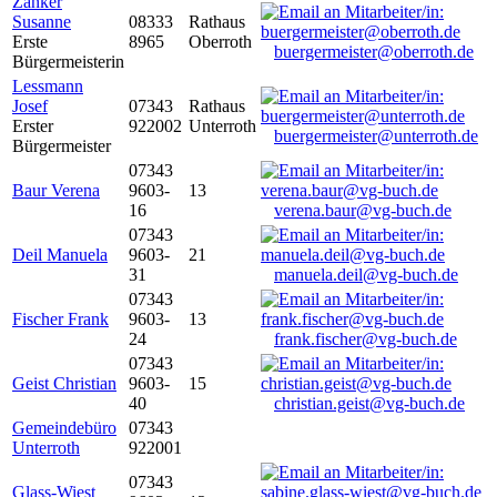
Zanker
Susanne
08333
Rathaus
Erste
8965
Oberroth
buergermeister@oberroth.de
Bürgermeisterin
Lessmann
Josef
07343
Rathaus
Erster
922002
Unterroth
buergermeister@unterroth.de
Bürgermeister
07343
Baur Verena
9603-
13
16
verena.baur@vg-buch.de
07343
Deil Manuela
9603-
21
31
manuela.deil@vg-buch.de
07343
Fischer Frank
9603-
13
24
frank.fischer@vg-buch.de
07343
Geist Christian
9603-
15
40
christian.geist@vg-buch.de
Gemeindebüro
07343
Unterroth
922001
07343
Glass-Wiest