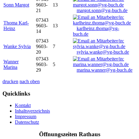
Sonn Margot
9603-
13
21
margot.sonn@vg-buch.de
07343
Thoma Karl-
9603-
13
Heinz
karlheinz.thoma@vg-
14
buch.de
07343
Wanke Sylvia
9603-
7
20
sylvia.wanke@vg-buch.de
07343
Wanner
9603-
5
Marina
29
marina.wanner@vg-buch.de
drucken
nach oben
Quicklinks
Kontakt
Inhaltsverzeichnis
Impressum
Datenschutz
Öffnungszeiten Rathaus