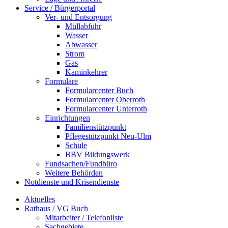
Service / Bürgerportal
Ver- und Entsorgung
Müllabfuhr
Wasser
Abwasser
Strom
Gas
Kaminkehrer
Formulare
Formularcenter Buch
Formularcenter Oberroth
Formularcenter Unterroth
Einrichtungen
Familienstützpunkt
Pflegestützpunkt Neu-Ulm
Schule
BBV Bildungswerk
Fundsachen/Fundbüro
Weitere Behörden
Notdienste und Krisendienste
Aktuelles
Rathaus / VG Buch
Mitarbeiter / Telefonliste
Sachgebiete