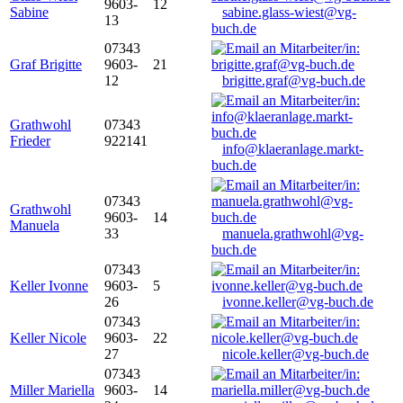
9603-
12
Sabine
sabine.glass-wiest@vg-
13
buch.de
07343
Graf Brigitte
9603-
21
12
brigitte.graf@vg-buch.de
Grathwohl
07343
Frieder
922141
info@klaeranlage.markt-
buch.de
07343
Grathwohl
9603-
14
Manuela
33
manuela.grathwohl@vg-
buch.de
07343
Keller Ivonne
9603-
5
26
ivonne.keller@vg-buch.de
07343
Keller Nicole
9603-
22
27
nicole.keller@vg-buch.de
07343
Miller Mariella
9603-
14