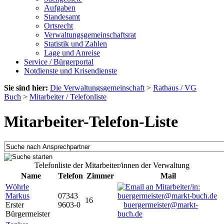
Aufgaben
Standesamt
Ortsrecht
Verwaltungsgemeinschaftsrat
Statistik und Zahlen
Lage und Anreise
Service / Bürgerportal
Notdienste und Krisendienste
Sie sind hier:
Die Verwaltungsgemeinschaft
>
Rathaus / VG
Buch
>
Mitarbeiter / Telefonliste
Mitarbeiter-Telefon-Liste
Telefonliste der Mitarbeiter/innen der Verwaltung
Name
Telefon
Zimmer
Mail
Wöhrle
Markus
07343
16
Erster
9603-0
buergermeister@markt-
Bürgermeister
buch.de