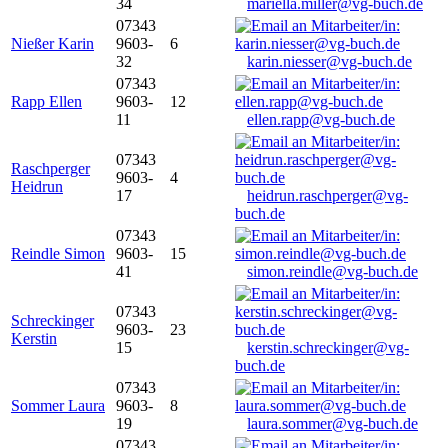
34
mariella.miller@vg-buch.de
07343
Nießer Karin
9603-
6
32
karin.niesser@vg-buch.de
07343
Rapp Ellen
9603-
12
11
ellen.rapp@vg-buch.de
07343
Raschperger
9603-
4
Heidrun
17
heidrun.raschperger@vg-
buch.de
07343
Reindle Simon
9603-
15
41
simon.reindle@vg-buch.de
07343
Schreckinger
9603-
23
Kerstin
15
kerstin.schreckinger@vg-
buch.de
07343
Sommer Laura
9603-
8
19
laura.sommer@vg-buch.de
07343