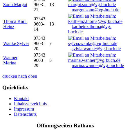
Sonn Margot
9603-
13
21
margot.sonn@vg-buch.de
07343
Thoma Karl-
9603-
13
Heinz
karlheinz.thoma@vg-
14
buch.de
07343
Wanke Sylvia
9603-
7
20
sylvia.wanke@vg-buch.de
07343
Wanner
9603-
5
Marina
29
marina.wanner@vg-buch.de
drucken
nach oben
Quicklinks
Kontakt
Inhaltsverzeichnis
Impressum
Datenschutz
Öffnungszeiten Rathaus