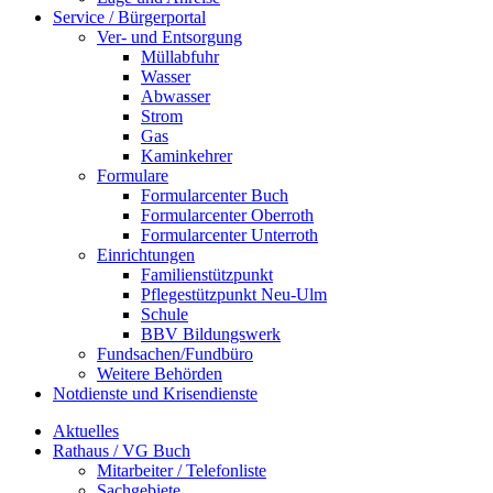
Service / Bürgerportal
Ver- und Entsorgung
Müllabfuhr
Wasser
Abwasser
Strom
Gas
Kaminkehrer
Formulare
Formularcenter Buch
Formularcenter Oberroth
Formularcenter Unterroth
Einrichtungen
Familienstützpunkt
Pflegestützpunkt Neu-Ulm
Schule
BBV Bildungswerk
Fundsachen/Fundbüro
Weitere Behörden
Notdienste und Krisendienste
Aktuelles
Rathaus / VG Buch
Mitarbeiter / Telefonliste
Sachgebiete