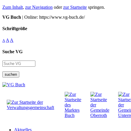
Zum Inhalt
,
zur Navigation
oder
zur Startseite
springen.
VG Buch
| Online: https://www.vg-buch.de/
Schriftgröße
A
A
A
Suche VG
suchen
Aktuelles