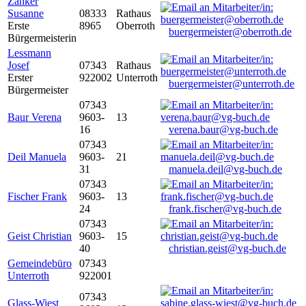
Zanker
Susanne
08333
Rathaus
Erste
8965
Oberroth
buergermeister@oberroth.de
Bürgermeisterin
Lessmann
Josef
07343
Rathaus
Erster
922002
Unterroth
buergermeister@unterroth.de
Bürgermeister
07343
Baur Verena
9603-
13
16
verena.baur@vg-buch.de
07343
Deil Manuela
9603-
21
31
manuela.deil@vg-buch.de
07343
Fischer Frank
9603-
13
24
frank.fischer@vg-buch.de
07343
Geist Christian
9603-
15
40
christian.geist@vg-buch.de
Gemeindebüro
07343
Unterroth
922001
07343
Glass-Wiest