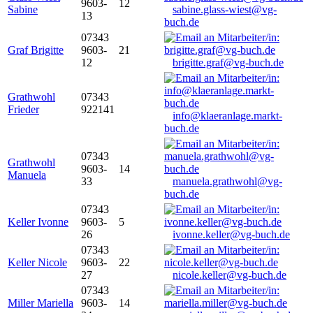
9603-
12
Sabine
sabine.glass-wiest@vg-
13
buch.de
07343
Graf Brigitte
9603-
21
12
brigitte.graf@vg-buch.de
Grathwohl
07343
Frieder
922141
info@klaeranlage.markt-
buch.de
07343
Grathwohl
9603-
14
Manuela
33
manuela.grathwohl@vg-
buch.de
07343
Keller Ivonne
9603-
5
26
ivonne.keller@vg-buch.de
07343
Keller Nicole
9603-
22
27
nicole.keller@vg-buch.de
07343
Miller Mariella
9603-
14