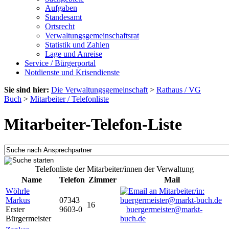
Aufgaben
Standesamt
Ortsrecht
Verwaltungsgemeinschaftsrat
Statistik und Zahlen
Lage und Anreise
Service / Bürgerportal
Notdienste und Krisendienste
Sie sind hier:
Die Verwaltungsgemeinschaft
>
Rathaus / VG
Buch
>
Mitarbeiter / Telefonliste
Mitarbeiter-Telefon-Liste
Telefonliste der Mitarbeiter/innen der Verwaltung
Name
Telefon
Zimmer
Mail
Wöhrle
Markus
07343
16
Erster
9603-0
buergermeister@markt-
Bürgermeister
buch.de