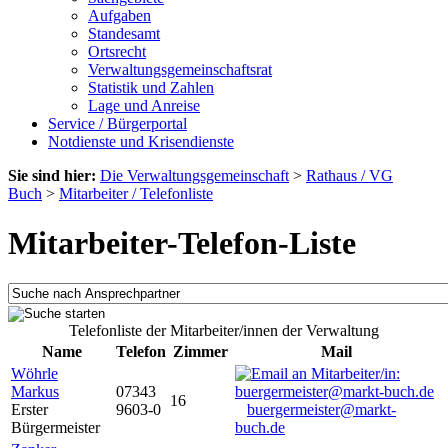
Aufgaben
Standesamt
Ortsrecht
Verwaltungsgemeinschaftsrat
Statistik und Zahlen
Lage und Anreise
Service / Bürgerportal
Notdienste und Krisendienste
Sie sind hier:
Die Verwaltungsgemeinschaft
>
Rathaus / VG
Buch
>
Mitarbeiter / Telefonliste
Mitarbeiter-Telefon-Liste
Telefonliste der Mitarbeiter/innen der Verwaltung
Name
Telefon
Zimmer
Mail
Wöhrle
Markus
07343
16
Erster
9603-0
buergermeister@markt-
Bürgermeister
buch.de