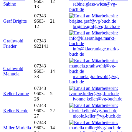
9603-
12
Sabine
sabine.glass-wiest@vg-
13
buch.de
07343
Graf Brigitte
9603-
21
12
brigitte.graf@vg-buch.de
Grathwohl
07343
Frieder
922141
info@klaeranlage.markt-
buch.de
07343
Grathwohl
9603-
14
Manuela
33
manuela.grathwohl@vg-
buch.de
07343
Keller Ivonne
9603-
5
26
ivonne.keller@vg-buch.de
07343
Keller Nicole
9603-
22
27
nicole.keller@vg-buch.de
07343
Miller Mariella
9603-
14