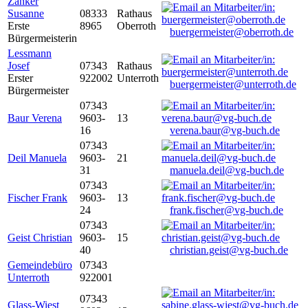
Zanker
Susanne
08333
Rathaus
Erste
8965
Oberroth
buergermeister@oberroth.de
Bürgermeisterin
Lessmann
Josef
07343
Rathaus
Erster
922002
Unterroth
buergermeister@unterroth.de
Bürgermeister
07343
Baur Verena
9603-
13
16
verena.baur@vg-buch.de
07343
Deil Manuela
9603-
21
31
manuela.deil@vg-buch.de
07343
Fischer Frank
9603-
13
24
frank.fischer@vg-buch.de
07343
Geist Christian
9603-
15
40
christian.geist@vg-buch.de
Gemeindebüro
07343
Unterroth
922001
07343
Glass-Wiest