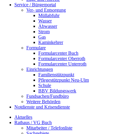
Service / Bürgerportal
Ver- und Entsorgung
Müllabfuhr
Wasser
Abwasser
Strom
Gas
Kaminkehrer
Formulare
Formularcenter Buch
Formularcenter Oberroth
Formularcenter Unterroth
Einrichtungen
Familienstützpunkt
Pflegestützpunkt Neu-Ulm
Schule
BBV Bildungswerk
Fundsachen/Fundbüro
Weitere Behörden
Notdienste und Krisendienste
Aktuelles
Rathaus / VG Buch
Mitarbeiter / Telefonliste
Sachgebiete