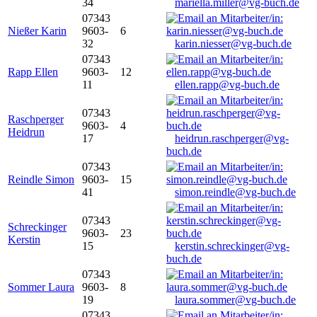
34
mariella.miller@vg-buch.de
07343
Nießer Karin
9603-
6
32
karin.niesser@vg-buch.de
07343
Rapp Ellen
9603-
12
11
ellen.rapp@vg-buch.de
07343
Raschperger
9603-
4
Heidrun
17
heidrun.raschperger@vg-
buch.de
07343
Reindle Simon
9603-
15
41
simon.reindle@vg-buch.de
07343
Schreckinger
9603-
23
Kerstin
15
kerstin.schreckinger@vg-
buch.de
07343
Sommer Laura
9603-
8
19
laura.sommer@vg-buch.de
07343