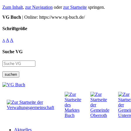
Zum Inhalt
,
zur Navigation
oder
zur Startseite
springen.
VG Buch
| Online: https://www.vg-buch.de/
Schriftgröße
A
A
A
Suche VG
suchen
Aktuelles