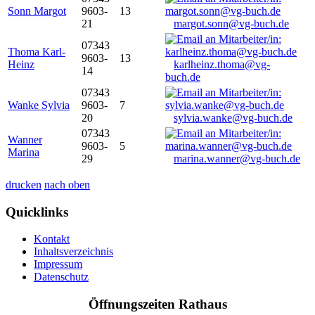
Sonn Margot
9603-
13
21
margot.sonn@vg-buch.de
07343
Thoma Karl-
9603-
13
Heinz
karlheinz.thoma@vg-
14
buch.de
07343
Wanke Sylvia
9603-
7
20
sylvia.wanke@vg-buch.de
07343
Wanner
9603-
5
Marina
29
marina.wanner@vg-buch.de
drucken
nach oben
Quicklinks
Kontakt
Inhaltsverzeichnis
Impressum
Datenschutz
Öffnungszeiten Rathaus