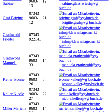
9603-
12
Sabine
sabine.glass-wiest@vg-
13
buch.de
07343
Graf Brigitte
9603-
21
12
brigitte.graf@vg-buch.de
Grathwohl
07343
Frieder
922141
info@klaeranlage.markt-
buch.de
07343
Grathwohl
9603-
14
Manuela
33
manuela.grathwohl@vg-
buch.de
07343
Keller Ivonne
9603-
5
26
ivonne.keller@vg-buch.de
07343
Keller Nicole
9603-
22
27
nicole.keller@vg-buch.de
07343
Miller Mariella
9603-
14