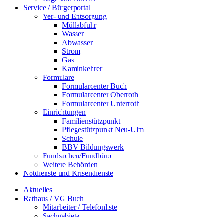
Service / Bürgerportal
Ver- und Entsorgung
Müllabfuhr
Wasser
Abwasser
Strom
Gas
Kaminkehrer
Formulare
Formularcenter Buch
Formularcenter Oberroth
Formularcenter Unterroth
Einrichtungen
Familienstützpunkt
Pflegestützpunkt Neu-Ulm
Schule
BBV Bildungswerk
Fundsachen/Fundbüro
Weitere Behörden
Notdienste und Krisendienste
Aktuelles
Rathaus / VG Buch
Mitarbeiter / Telefonliste
Sachgebiete