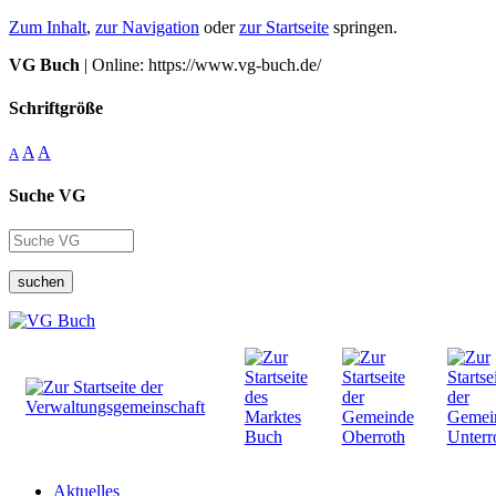
Zum Inhalt
,
zur Navigation
oder
zur Startseite
springen.
VG Buch
| Online: https://www.vg-buch.de/
Schriftgröße
A
A
A
Suche VG
suchen
Aktuelles