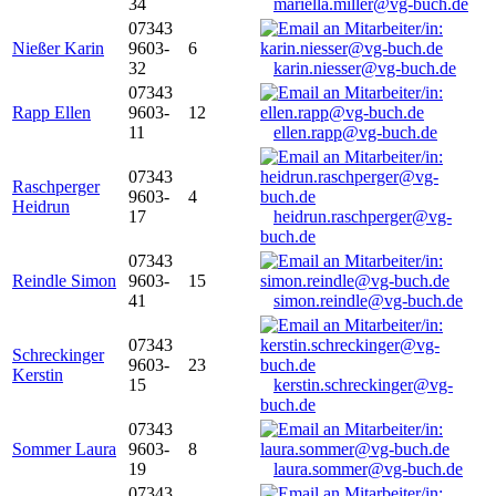
34
mariella.miller@vg-buch.de
07343
Nießer Karin
9603-
6
32
karin.niesser@vg-buch.de
07343
Rapp Ellen
9603-
12
11
ellen.rapp@vg-buch.de
07343
Raschperger
9603-
4
Heidrun
17
heidrun.raschperger@vg-
buch.de
07343
Reindle Simon
9603-
15
41
simon.reindle@vg-buch.de
07343
Schreckinger
9603-
23
Kerstin
15
kerstin.schreckinger@vg-
buch.de
07343
Sommer Laura
9603-
8
19
laura.sommer@vg-buch.de
07343