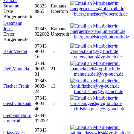
Zanker
Susanne
08333
Rathaus
Erste
8965
Oberroth
buergermeister@oberroth.de
Bürgermeisterin
Lessmann
Josef
07343
Rathaus
Erster
922002
Unterroth
buergermeister@unterroth.de
Bürgermeister
07343
Baur Verena
9603-
13
16
verena.baur@vg-buch.de
07343
Deil Manuela
9603-
21
31
manuela.deil@vg-buch.de
07343
Fischer Frank
9603-
13
24
frank.fischer@vg-buch.de
07343
Geist Christian
9603-
15
40
christian.geist@vg-buch.de
Gemeindebüro
07343
Unterroth
922001
07343
Glass-Wiest