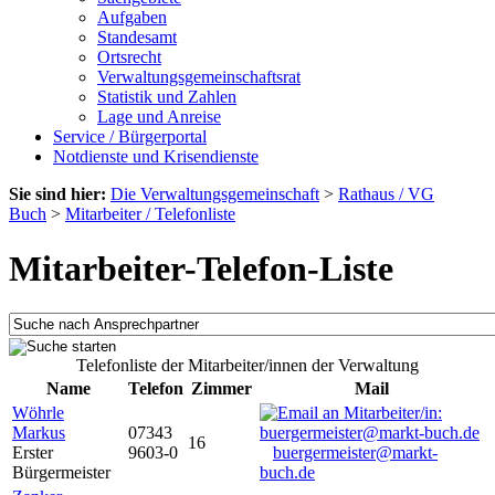
Aufgaben
Standesamt
Ortsrecht
Verwaltungsgemeinschaftsrat
Statistik und Zahlen
Lage und Anreise
Service / Bürgerportal
Notdienste und Krisendienste
Sie sind hier:
Die Verwaltungsgemeinschaft
>
Rathaus / VG
Buch
>
Mitarbeiter / Telefonliste
Mitarbeiter-Telefon-Liste
Telefonliste der Mitarbeiter/innen der Verwaltung
Name
Telefon
Zimmer
Mail
Wöhrle
Markus
07343
16
Erster
9603-0
buergermeister@markt-
Bürgermeister
buch.de