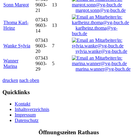
Sonn Margot
9603-
13
21
margot.sonn@vg-buch.de
07343
Thoma Karl-
9603-
13
Heinz
karlheinz.thoma@vg-
14
buch.de
07343
Wanke Sylvia
9603-
7
20
sylvia.wanke@vg-buch.de
07343
Wanner
9603-
5
Marina
29
marina.wanner@vg-buch.de
drucken
nach oben
Quicklinks
Kontakt
Inhaltsverzeichnis
Impressum
Datenschutz
Öffnungszeiten Rathaus