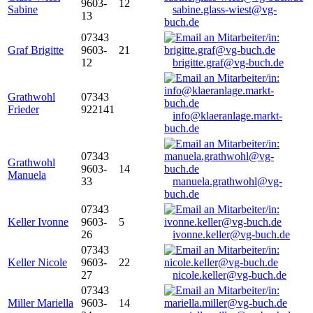
9603-
12
Sabine
sabine.glass-wiest@vg-
13
buch.de
07343
Graf Brigitte
9603-
21
12
brigitte.graf@vg-buch.de
Grathwohl
07343
Frieder
922141
info@klaeranlage.markt-
buch.de
07343
Grathwohl
9603-
14
Manuela
33
manuela.grathwohl@vg-
buch.de
07343
Keller Ivonne
9603-
5
26
ivonne.keller@vg-buch.de
07343
Keller Nicole
9603-
22
27
nicole.keller@vg-buch.de
07343
Miller Mariella
9603-
14