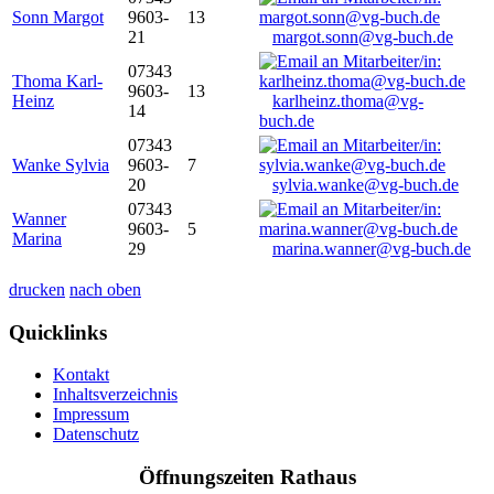
Sonn Margot
9603-
13
21
margot.sonn@vg-buch.de
07343
Thoma Karl-
9603-
13
Heinz
karlheinz.thoma@vg-
14
buch.de
07343
Wanke Sylvia
9603-
7
20
sylvia.wanke@vg-buch.de
07343
Wanner
9603-
5
Marina
29
marina.wanner@vg-buch.de
drucken
nach oben
Quicklinks
Kontakt
Inhaltsverzeichnis
Impressum
Datenschutz
Öffnungszeiten Rathaus