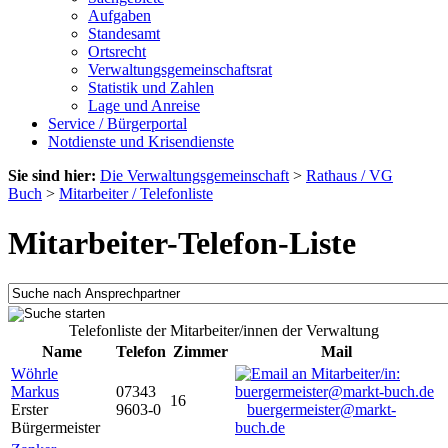
Aufgaben
Standesamt
Ortsrecht
Verwaltungsgemeinschaftsrat
Statistik und Zahlen
Lage und Anreise
Service / Bürgerportal
Notdienste und Krisendienste
Sie sind hier:
Die Verwaltungsgemeinschaft
>
Rathaus / VG
Buch
>
Mitarbeiter / Telefonliste
Mitarbeiter-Telefon-Liste
Telefonliste der Mitarbeiter/innen der Verwaltung
Name
Telefon
Zimmer
Mail
Wöhrle
Markus
07343
16
Erster
9603-0
buergermeister@markt-
Bürgermeister
buch.de