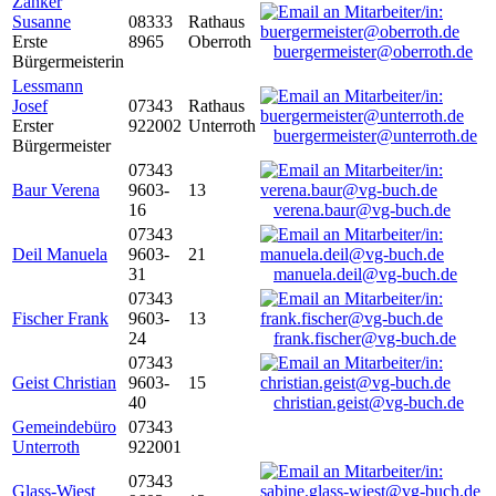
Zanker
Susanne
08333
Rathaus
Erste
8965
Oberroth
buergermeister@oberroth.de
Bürgermeisterin
Lessmann
Josef
07343
Rathaus
Erster
922002
Unterroth
buergermeister@unterroth.de
Bürgermeister
07343
Baur Verena
9603-
13
16
verena.baur@vg-buch.de
07343
Deil Manuela
9603-
21
31
manuela.deil@vg-buch.de
07343
Fischer Frank
9603-
13
24
frank.fischer@vg-buch.de
07343
Geist Christian
9603-
15
40
christian.geist@vg-buch.de
Gemeindebüro
07343
Unterroth
922001
07343
Glass-Wiest