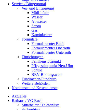
Service / Bürgerportal
Ver- und Entsorgung
Müllabfuhr
Wasser
Abwasser
Strom
Gas
Kaminkehrer
Formulare
Formularcenter Buch
Formularcenter Oberroth
Formularcenter Unterroth
Einrichtungen
Familienstützpunkt
Pflegestützpunkt Neu-Ulm
Schule
BBV Bildungswerk
Fundsachen/Fundbüro
Weitere Behörden
Notdienste und Krisendienste
Aktuelles
Rathaus / VG Buch
Mitarbeiter / Telefonliste
Sachgebiete