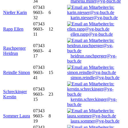
34
mariella.miller@vg-buch.de
07343
Nießer Karin
9603-
6
32
karin.niesser@vg-buch.de
07343
Rapp Ellen
9603-
12
11
ellen.rapp@vg-buch.de
07343
Raschperger
9603-
4
Heidrun
17
heidrun.raschperger@vg-
buch.de
07343
Reindle Simon
9603-
15
41
simon.reindle@vg-buch.de
07343
Schreckinger
9603-
23
Kerstin
15
kerstin.schreckinger@vg-
buch.de
07343
Sommer Laura
9603-
8
19
laura.sommer@vg-buch.de
07343