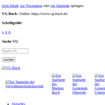
Zum Inhalt
,
zur Navigation
oder
zur Startseite
springen.
VG Buch
| Online: https://www.vg-buch.de/
Schriftgröße
A
A
A
Suche VG
suchen
Aktuelles