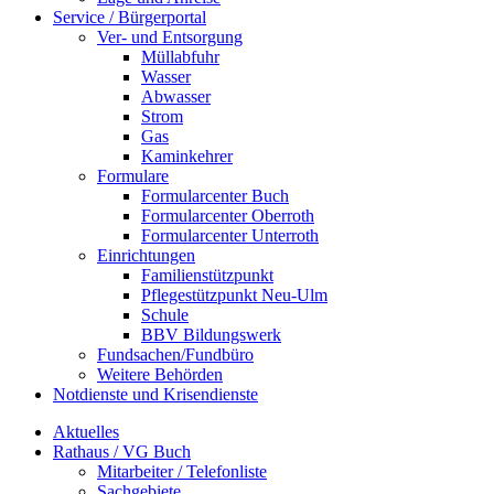
Service / Bürgerportal
Ver- und Entsorgung
Müllabfuhr
Wasser
Abwasser
Strom
Gas
Kaminkehrer
Formulare
Formularcenter Buch
Formularcenter Oberroth
Formularcenter Unterroth
Einrichtungen
Familienstützpunkt
Pflegestützpunkt Neu-Ulm
Schule
BBV Bildungswerk
Fundsachen/Fundbüro
Weitere Behörden
Notdienste und Krisendienste
Aktuelles
Rathaus / VG Buch
Mitarbeiter / Telefonliste
Sachgebiete