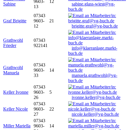
9603-
12
Sabine
sabine.glass-wiest@vg-
13
buch.de
07343
Graf Brigitte
9603-
21
12
brigitte.graf@vg-buch.de
Grathwohl
07343
Frieder
922141
info@klaeranlage.markt-
buch.de
07343
Grathwohl
9603-
14
Manuela
33
manuela.grathwohl@vg-
buch.de
07343
Keller Ivonne
9603-
5
26
ivonne.keller@vg-buch.de
07343
Keller Nicole
9603-
22
27
nicole.keller@vg-buch.de
07343
Miller Mariella
9603-
14