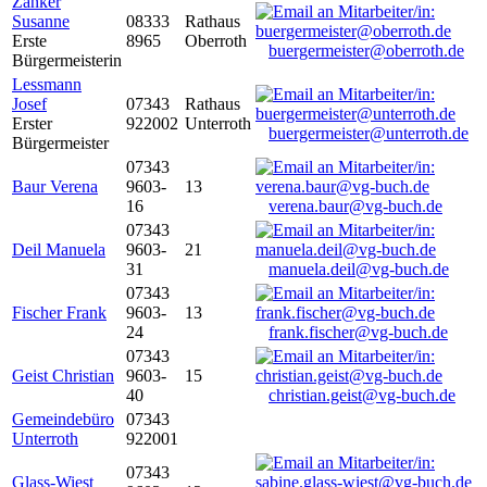
Zanker
Susanne
08333
Rathaus
Erste
8965
Oberroth
buergermeister@oberroth.de
Bürgermeisterin
Lessmann
Josef
07343
Rathaus
Erster
922002
Unterroth
buergermeister@unterroth.de
Bürgermeister
07343
Baur Verena
9603-
13
16
verena.baur@vg-buch.de
07343
Deil Manuela
9603-
21
31
manuela.deil@vg-buch.de
07343
Fischer Frank
9603-
13
24
frank.fischer@vg-buch.de
07343
Geist Christian
9603-
15
40
christian.geist@vg-buch.de
Gemeindebüro
07343
Unterroth
922001
07343
Glass-Wiest