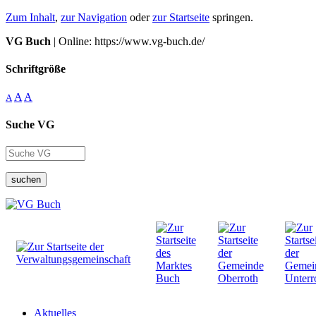
Zum Inhalt
,
zur Navigation
oder
zur Startseite
springen.
VG Buch
| Online: https://www.vg-buch.de/
Schriftgröße
A
A
A
Suche VG
suchen
Aktuelles