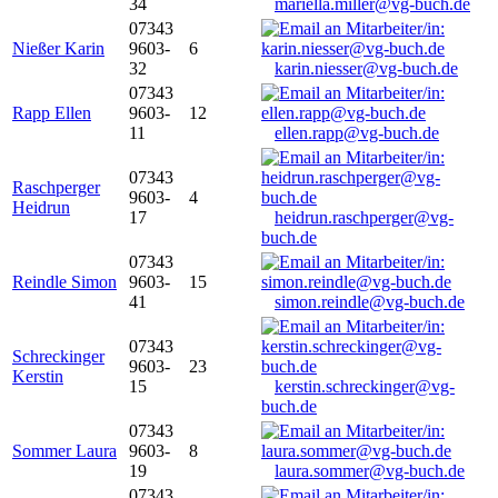
34
mariella.miller@vg-buch.de
07343
Nießer Karin
9603-
6
32
karin.niesser@vg-buch.de
07343
Rapp Ellen
9603-
12
11
ellen.rapp@vg-buch.de
07343
Raschperger
9603-
4
Heidrun
17
heidrun.raschperger@vg-
buch.de
07343
Reindle Simon
9603-
15
41
simon.reindle@vg-buch.de
07343
Schreckinger
9603-
23
Kerstin
15
kerstin.schreckinger@vg-
buch.de
07343
Sommer Laura
9603-
8
19
laura.sommer@vg-buch.de
07343