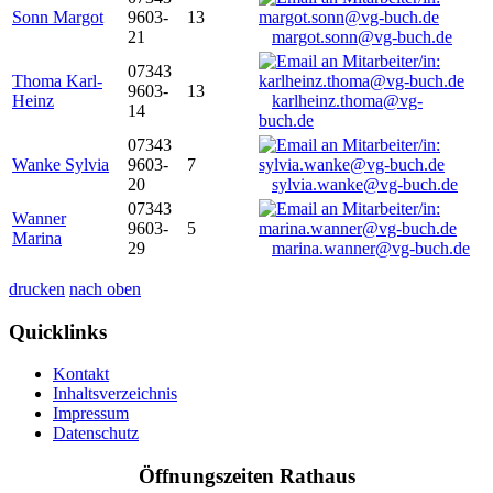
Sonn Margot
9603-
13
21
margot.sonn@vg-buch.de
07343
Thoma Karl-
9603-
13
Heinz
karlheinz.thoma@vg-
14
buch.de
07343
Wanke Sylvia
9603-
7
20
sylvia.wanke@vg-buch.de
07343
Wanner
9603-
5
Marina
29
marina.wanner@vg-buch.de
drucken
nach oben
Quicklinks
Kontakt
Inhaltsverzeichnis
Impressum
Datenschutz
Öffnungszeiten Rathaus