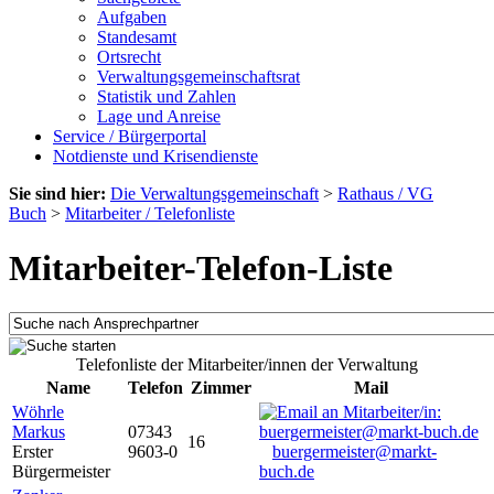
Aufgaben
Standesamt
Ortsrecht
Verwaltungsgemeinschaftsrat
Statistik und Zahlen
Lage und Anreise
Service / Bürgerportal
Notdienste und Krisendienste
Sie sind hier:
Die Verwaltungsgemeinschaft
>
Rathaus / VG
Buch
>
Mitarbeiter / Telefonliste
Mitarbeiter-Telefon-Liste
Telefonliste der Mitarbeiter/innen der Verwaltung
Name
Telefon
Zimmer
Mail
Wöhrle
Markus
07343
16
Erster
9603-0
buergermeister@markt-
Bürgermeister
buch.de