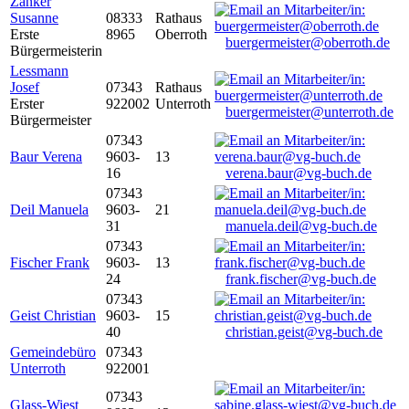
Zanker
Susanne
08333
Rathaus
Erste
8965
Oberroth
buergermeister@oberroth.de
Bürgermeisterin
Lessmann
Josef
07343
Rathaus
Erster
922002
Unterroth
buergermeister@unterroth.de
Bürgermeister
07343
Baur Verena
9603-
13
16
verena.baur@vg-buch.de
07343
Deil Manuela
9603-
21
31
manuela.deil@vg-buch.de
07343
Fischer Frank
9603-
13
24
frank.fischer@vg-buch.de
07343
Geist Christian
9603-
15
40
christian.geist@vg-buch.de
Gemeindebüro
07343
Unterroth
922001
07343
Glass-Wiest