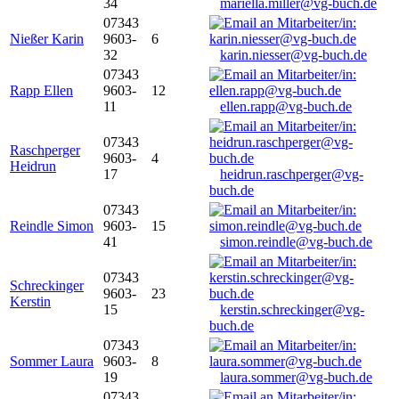
34
mariella.miller@vg-buch.de
07343
Nießer Karin
9603-
6
32
karin.niesser@vg-buch.de
07343
Rapp Ellen
9603-
12
11
ellen.rapp@vg-buch.de
07343
Raschperger
9603-
4
Heidrun
17
heidrun.raschperger@vg-
buch.de
07343
Reindle Simon
9603-
15
41
simon.reindle@vg-buch.de
07343
Schreckinger
9603-
23
Kerstin
15
kerstin.schreckinger@vg-
buch.de
07343
Sommer Laura
9603-
8
19
laura.sommer@vg-buch.de
07343