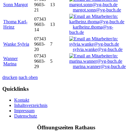
Sonn Margot
9603-
13
21
margot.sonn@vg-buch.de
07343
Thoma Karl-
9603-
13
Heinz
karlheinz.thoma@vg-
14
buch.de
07343
Wanke Sylvia
9603-
7
20
sylvia.wanke@vg-buch.de
07343
Wanner
9603-
5
Marina
29
marina.wanner@vg-buch.de
drucken
nach oben
Quicklinks
Kontakt
Inhaltsverzeichnis
Impressum
Datenschutz
Öffnungszeiten Rathaus