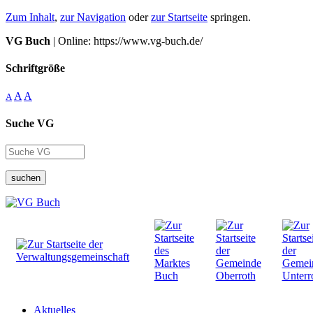
Zum Inhalt
,
zur Navigation
oder
zur Startseite
springen.
VG Buch
| Online: https://www.vg-buch.de/
Schriftgröße
A
A
A
Suche VG
suchen
Aktuelles