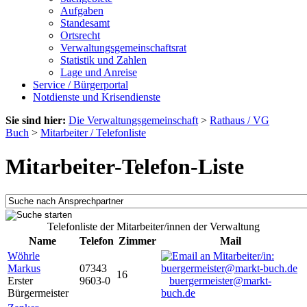
Aufgaben
Standesamt
Ortsrecht
Verwaltungsgemeinschaftsrat
Statistik und Zahlen
Lage und Anreise
Service / Bürgerportal
Notdienste und Krisendienste
Sie sind hier:
Die Verwaltungsgemeinschaft
>
Rathaus / VG
Buch
>
Mitarbeiter / Telefonliste
Mitarbeiter-Telefon-Liste
Telefonliste der Mitarbeiter/innen der Verwaltung
Name
Telefon
Zimmer
Mail
Wöhrle
Markus
07343
16
Erster
9603-0
buergermeister@markt-
Bürgermeister
buch.de