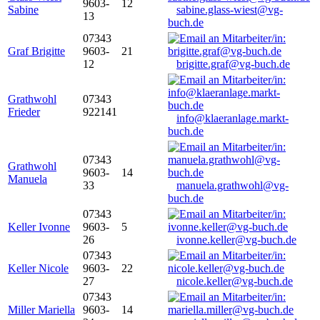
9603-
12
Sabine
sabine.glass-wiest@vg-
13
buch.de
07343
Graf Brigitte
9603-
21
12
brigitte.graf@vg-buch.de
Grathwohl
07343
Frieder
922141
info@klaeranlage.markt-
buch.de
07343
Grathwohl
9603-
14
Manuela
33
manuela.grathwohl@vg-
buch.de
07343
Keller Ivonne
9603-
5
26
ivonne.keller@vg-buch.de
07343
Keller Nicole
9603-
22
27
nicole.keller@vg-buch.de
07343
Miller Mariella
9603-
14