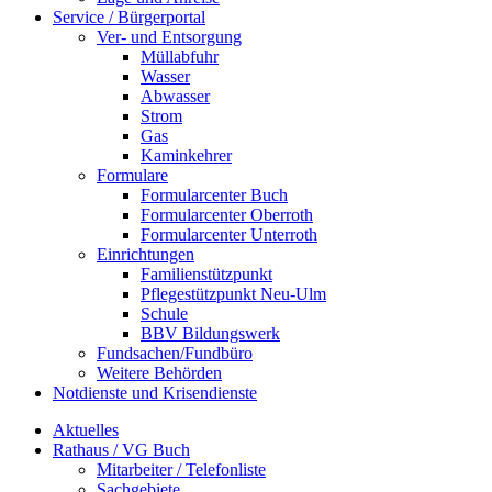
Service / Bürgerportal
Ver- und Entsorgung
Müllabfuhr
Wasser
Abwasser
Strom
Gas
Kaminkehrer
Formulare
Formularcenter Buch
Formularcenter Oberroth
Formularcenter Unterroth
Einrichtungen
Familienstützpunkt
Pflegestützpunkt Neu-Ulm
Schule
BBV Bildungswerk
Fundsachen/Fundbüro
Weitere Behörden
Notdienste und Krisendienste
Aktuelles
Rathaus / VG Buch
Mitarbeiter / Telefonliste
Sachgebiete