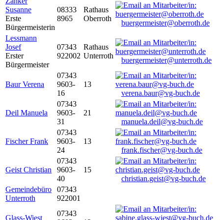
Zanker
Susanne
08333
Rathaus
Erste
8965
Oberroth
buergermeister@oberroth.de
Bürgermeisterin
Lessmann
Josef
07343
Rathaus
Erster
922002
Unterroth
buergermeister@unterroth.de
Bürgermeister
07343
Baur Verena
9603-
13
16
verena.baur@vg-buch.de
07343
Deil Manuela
9603-
21
31
manuela.deil@vg-buch.de
07343
Fischer Frank
9603-
13
24
frank.fischer@vg-buch.de
07343
Geist Christian
9603-
15
40
christian.geist@vg-buch.de
Gemeindebüro
07343
Unterroth
922001
07343
Glass-Wiest