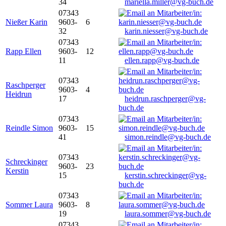
34
mariella.miller@vg-buch.de
07343
Nießer Karin
9603-
6
32
karin.niesser@vg-buch.de
07343
Rapp Ellen
9603-
12
11
ellen.rapp@vg-buch.de
07343
Raschperger
9603-
4
Heidrun
17
heidrun.raschperger@vg-
buch.de
07343
Reindle Simon
9603-
15
41
simon.reindle@vg-buch.de
07343
Schreckinger
9603-
23
Kerstin
15
kerstin.schreckinger@vg-
buch.de
07343
Sommer Laura
9603-
8
19
laura.sommer@vg-buch.de
07343