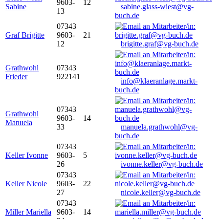
9603-
12
Sabine
sabine.glass-wiest@vg-
13
buch.de
07343
Graf Brigitte
9603-
21
12
brigitte.graf@vg-buch.de
Grathwohl
07343
Frieder
922141
info@klaeranlage.markt-
buch.de
07343
Grathwohl
9603-
14
Manuela
33
manuela.grathwohl@vg-
buch.de
07343
Keller Ivonne
9603-
5
26
ivonne.keller@vg-buch.de
07343
Keller Nicole
9603-
22
27
nicole.keller@vg-buch.de
07343
Miller Mariella
9603-
14