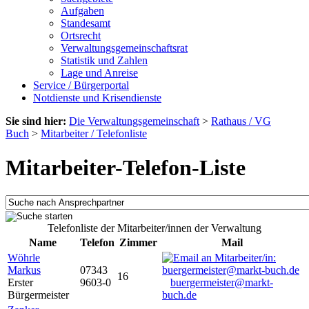
Aufgaben
Standesamt
Ortsrecht
Verwaltungsgemeinschaftsrat
Statistik und Zahlen
Lage und Anreise
Service / Bürgerportal
Notdienste und Krisendienste
Sie sind hier:
Die Verwaltungsgemeinschaft
>
Rathaus / VG
Buch
>
Mitarbeiter / Telefonliste
Mitarbeiter-Telefon-Liste
Telefonliste der Mitarbeiter/innen der Verwaltung
Name
Telefon
Zimmer
Mail
Wöhrle
Markus
07343
16
Erster
9603-0
buergermeister@markt-
Bürgermeister
buch.de