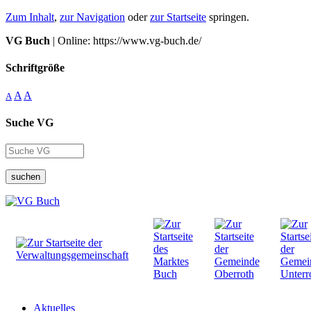
Zum Inhalt
,
zur Navigation
oder
zur Startseite
springen.
VG Buch
| Online: https://www.vg-buch.de/
Schriftgröße
A
A
A
Suche VG
suchen
Aktuelles