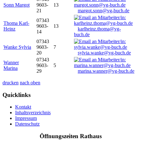
Sonn Margot
9603-
13
21
margot.sonn@vg-buch.de
07343
Thoma Karl-
9603-
13
Heinz
karlheinz.thoma@vg-
14
buch.de
07343
Wanke Sylvia
9603-
7
20
sylvia.wanke@vg-buch.de
07343
Wanner
9603-
5
Marina
29
marina.wanner@vg-buch.de
drucken
nach oben
Quicklinks
Kontakt
Inhaltsverzeichnis
Impressum
Datenschutz
Öffnungszeiten Rathaus