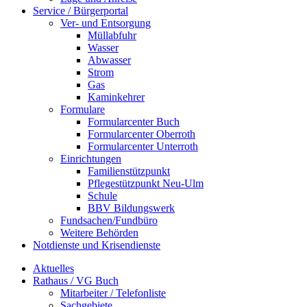
Service / Bürgerportal
Ver- und Entsorgung
Müllabfuhr
Wasser
Abwasser
Strom
Gas
Kaminkehrer
Formulare
Formularcenter Buch
Formularcenter Oberroth
Formularcenter Unterroth
Einrichtungen
Familienstützpunkt
Pflegestützpunkt Neu-Ulm
Schule
BBV Bildungswerk
Fundsachen/Fundbüro
Weitere Behörden
Notdienste und Krisendienste
Aktuelles
Rathaus / VG Buch
Mitarbeiter / Telefonliste
Sachgebiete