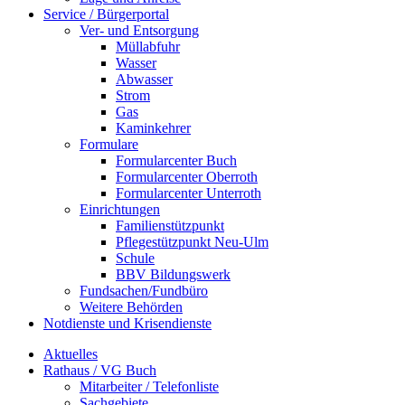
Service / Bürgerportal
Ver- und Entsorgung
Müllabfuhr
Wasser
Abwasser
Strom
Gas
Kaminkehrer
Formulare
Formularcenter Buch
Formularcenter Oberroth
Formularcenter Unterroth
Einrichtungen
Familienstützpunkt
Pflegestützpunkt Neu-Ulm
Schule
BBV Bildungswerk
Fundsachen/Fundbüro
Weitere Behörden
Notdienste und Krisendienste
Aktuelles
Rathaus / VG Buch
Mitarbeiter / Telefonliste
Sachgebiete