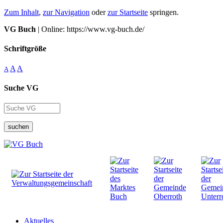
Zum Inhalt
,
zur Navigation
oder
zur Startseite
springen.
VG Buch
| Online: https://www.vg-buch.de/
Schriftgröße
A
A
A
Suche VG
suchen
Aktuelles