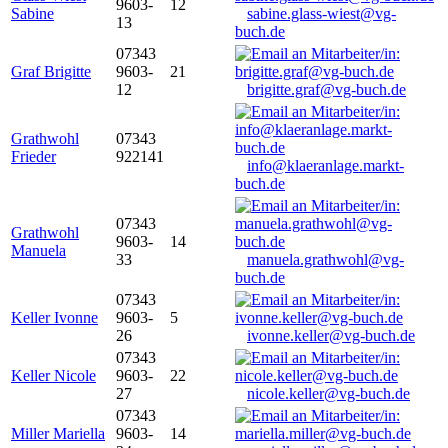
9603-
12
Sabine
sabine.glass-wiest@vg-
13
buch.de
07343
Graf Brigitte
9603-
21
12
brigitte.graf@vg-buch.de
Grathwohl
07343
Frieder
922141
info@klaeranlage.markt-
buch.de
07343
Grathwohl
9603-
14
Manuela
33
manuela.grathwohl@vg-
buch.de
07343
Keller Ivonne
9603-
5
26
ivonne.keller@vg-buch.de
07343
Keller Nicole
9603-
22
27
nicole.keller@vg-buch.de
07343
Miller Mariella
9603-
14