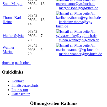
Sonn Margot
9603-
13
21
margot.sonn@vg-buch.de
07343
Thoma Karl-
9603-
13
Heinz
karlheinz.thoma@vg-
14
buch.de
07343
Wanke Sylvia
9603-
7
20
sylvia.wanke@vg-buch.de
07343
Wanner
9603-
5
Marina
29
marina.wanner@vg-buch.de
drucken
nach oben
Quicklinks
Kontakt
Inhaltsverzeichnis
Impressum
Datenschutz
Öffnungszeiten Rathaus