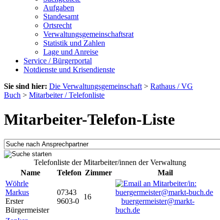
Aufgaben
Standesamt
Ortsrecht
Verwaltungsgemeinschaftsrat
Statistik und Zahlen
Lage und Anreise
Service / Bürgerportal
Notdienste und Krisendienste
Sie sind hier:
Die Verwaltungsgemeinschaft
>
Rathaus / VG
Buch
>
Mitarbeiter / Telefonliste
Mitarbeiter-Telefon-Liste
Telefonliste der Mitarbeiter/innen der Verwaltung
Name
Telefon
Zimmer
Mail
Wöhrle
Markus
07343
16
Erster
9603-0
buergermeister@markt-
Bürgermeister
buch.de