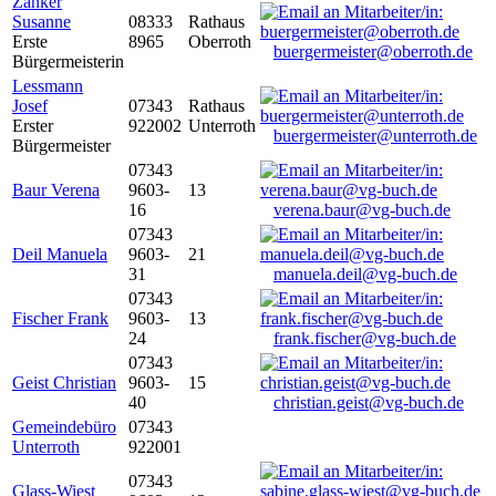
Zanker
Susanne
08333
Rathaus
Erste
8965
Oberroth
buergermeister@oberroth.de
Bürgermeisterin
Lessmann
Josef
07343
Rathaus
Erster
922002
Unterroth
buergermeister@unterroth.de
Bürgermeister
07343
Baur Verena
9603-
13
16
verena.baur@vg-buch.de
07343
Deil Manuela
9603-
21
31
manuela.deil@vg-buch.de
07343
Fischer Frank
9603-
13
24
frank.fischer@vg-buch.de
07343
Geist Christian
9603-
15
40
christian.geist@vg-buch.de
Gemeindebüro
07343
Unterroth
922001
07343
Glass-Wiest