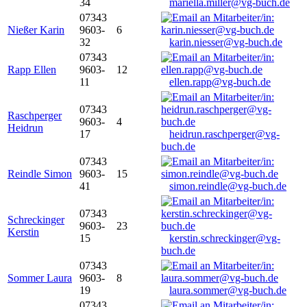
34
mariella.miller@vg-buch.de
07343
Nießer Karin
9603-
6
32
karin.niesser@vg-buch.de
07343
Rapp Ellen
9603-
12
11
ellen.rapp@vg-buch.de
07343
Raschperger
9603-
4
Heidrun
17
heidrun.raschperger@vg-
buch.de
07343
Reindle Simon
9603-
15
41
simon.reindle@vg-buch.de
07343
Schreckinger
9603-
23
Kerstin
15
kerstin.schreckinger@vg-
buch.de
07343
Sommer Laura
9603-
8
19
laura.sommer@vg-buch.de
07343