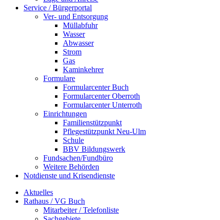
Service / Bürgerportal
Ver- und Entsorgung
Müllabfuhr
Wasser
Abwasser
Strom
Gas
Kaminkehrer
Formulare
Formularcenter Buch
Formularcenter Oberroth
Formularcenter Unterroth
Einrichtungen
Familienstützpunkt
Pflegestützpunkt Neu-Ulm
Schule
BBV Bildungswerk
Fundsachen/Fundbüro
Weitere Behörden
Notdienste und Krisendienste
Aktuelles
Rathaus / VG Buch
Mitarbeiter / Telefonliste
Sachgebiete