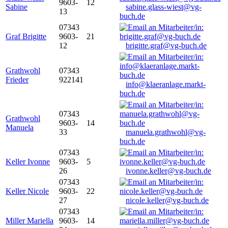
9603-
12
Sabine
sabine.glass-wiest@vg-
13
buch.de
07343
Graf Brigitte
9603-
21
12
brigitte.graf@vg-buch.de
Grathwohl
07343
Frieder
922141
info@klaeranlage.markt-
buch.de
07343
Grathwohl
9603-
14
Manuela
33
manuela.grathwohl@vg-
buch.de
07343
Keller Ivonne
9603-
5
26
ivonne.keller@vg-buch.de
07343
Keller Nicole
9603-
22
27
nicole.keller@vg-buch.de
07343
Miller Mariella
9603-
14