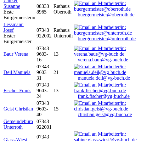
Zanker
Susanne
08333
Rathaus
Erste
8965
Oberroth
buergermeister@oberroth.de
Bürgermeisterin
Lessmann
Josef
07343
Rathaus
Erster
922002
Unterroth
buergermeister@unterroth.de
Bürgermeister
07343
Baur Verena
9603-
13
16
verena.baur@vg-buch.de
07343
Deil Manuela
9603-
21
31
manuela.deil@vg-buch.de
07343
Fischer Frank
9603-
13
24
frank.fischer@vg-buch.de
07343
Geist Christian
9603-
15
40
christian.geist@vg-buch.de
Gemeindebüro
07343
Unterroth
922001
07343
Glass-Wiest