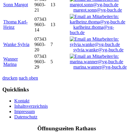
Sonn Margot
9603-
13
21
margot.sonn@vg-buch.de
07343
Thoma Karl-
9603-
13
Heinz
karlheinz.thoma@vg-
14
buch.de
07343
Wanke Sylvia
9603-
7
20
sylvia.wanke@vg-buch.de
07343
Wanner
9603-
5
Marina
29
marina.wanner@vg-buch.de
drucken
nach oben
Quicklinks
Kontakt
Inhaltsverzeichnis
Impressum
Datenschutz
Öffnungszeiten Rathaus