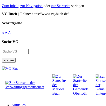
Zum Inhalt
,
zur Navigation
oder
zur Startseite
springen.
VG Buch
| Online: https://www.vg-buch.de/
Schriftgröße
A
A
A
Suche VG
suchen
Aktuelles