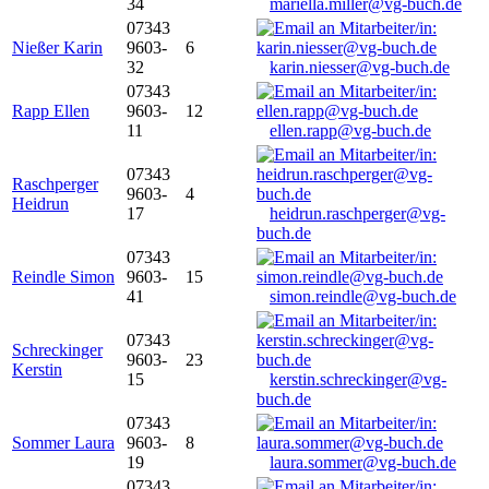
34
mariella.miller@vg-buch.de
07343
Nießer Karin
9603-
6
32
karin.niesser@vg-buch.de
07343
Rapp Ellen
9603-
12
11
ellen.rapp@vg-buch.de
07343
Raschperger
9603-
4
Heidrun
17
heidrun.raschperger@vg-
buch.de
07343
Reindle Simon
9603-
15
41
simon.reindle@vg-buch.de
07343
Schreckinger
9603-
23
Kerstin
15
kerstin.schreckinger@vg-
buch.de
07343
Sommer Laura
9603-
8
19
laura.sommer@vg-buch.de
07343