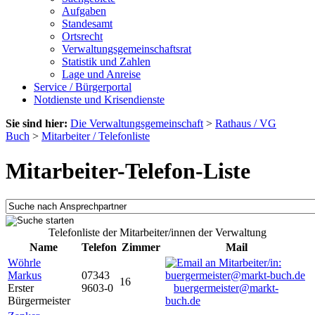
Aufgaben
Standesamt
Ortsrecht
Verwaltungsgemeinschaftsrat
Statistik und Zahlen
Lage und Anreise
Service / Bürgerportal
Notdienste und Krisendienste
Sie sind hier:
Die Verwaltungsgemeinschaft
>
Rathaus / VG
Buch
>
Mitarbeiter / Telefonliste
Mitarbeiter-Telefon-Liste
Telefonliste der Mitarbeiter/innen der Verwaltung
Name
Telefon
Zimmer
Mail
Wöhrle
Markus
07343
16
Erster
9603-0
buergermeister@markt-
Bürgermeister
buch.de