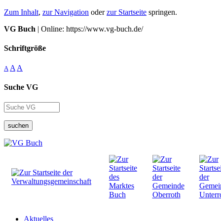
Zum Inhalt
,
zur Navigation
oder
zur Startseite
springen.
VG Buch
| Online: https://www.vg-buch.de/
Schriftgröße
A
A
A
Suche VG
suchen
Aktuelles