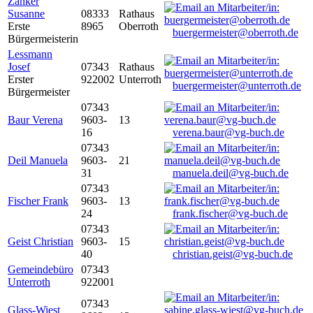
Zanker
Susanne
08333
Rathaus
Erste
8965
Oberroth
buergermeister@oberroth.de
Bürgermeisterin
Lessmann
Josef
07343
Rathaus
Erster
922002
Unterroth
buergermeister@unterroth.de
Bürgermeister
07343
Baur Verena
9603-
13
16
verena.baur@vg-buch.de
07343
Deil Manuela
9603-
21
31
manuela.deil@vg-buch.de
07343
Fischer Frank
9603-
13
24
frank.fischer@vg-buch.de
07343
Geist Christian
9603-
15
40
christian.geist@vg-buch.de
Gemeindebüro
07343
Unterroth
922001
07343
Glass-Wiest