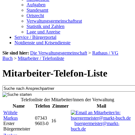
Aufgaben
Standesamt
Ortsrecht
Verwaltungsgemeinschaftsrat
Statistik und Zahlen
Lage und Anreise
Service / Bürgerportal
Notdienste und Krisendienste
Sie sind hier:
Die Verwaltungsgemeinschaft
>
Rathaus / VG
Buch
>
Mitarbeiter / Telefonliste
Mitarbeiter-Telefon-Liste
Telefonliste der Mitarbeiter/innen der Verwaltung
Name
Telefon
Zimmer
Mail
Wöhrle
Markus
07343
16
Erster
9603-0
buergermeister@markt-
Bürgermeister
buch.de