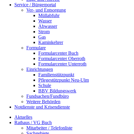
Service / Bürgerportal
Ver- und Entsorgung
Müllabfuhr
Wasser
Abwasser
Strom
Gas
Kaminkehrer
Formulare
Formularcenter Buch
Formularcenter Oberroth
Formularcenter Unterroth
Einrichtungen
Familienstützpunkt
Pflegestützpunkt Neu-Ulm
Schule
BBV Bildungswerk
Fundsachen/Fundbüro
Weitere Behörden
Notdienste und Krisendienste
Aktuelles
Rathaus / VG Buch
Mitarbeiter / Telefonliste
Sachgebiete