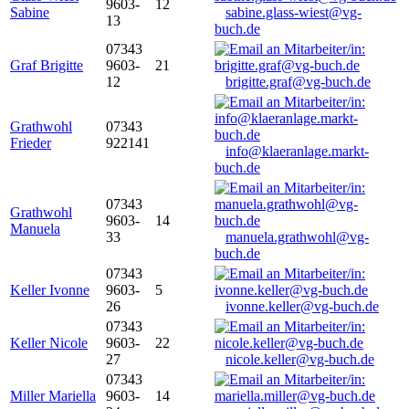
9603-
12
Sabine
sabine.glass-wiest@vg-
13
buch.de
07343
Graf Brigitte
9603-
21
12
brigitte.graf@vg-buch.de
Grathwohl
07343
Frieder
922141
info@klaeranlage.markt-
buch.de
07343
Grathwohl
9603-
14
Manuela
33
manuela.grathwohl@vg-
buch.de
07343
Keller Ivonne
9603-
5
26
ivonne.keller@vg-buch.de
07343
Keller Nicole
9603-
22
27
nicole.keller@vg-buch.de
07343
Miller Mariella
9603-
14