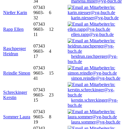
34
mariella.miller@vg-buch.de
07343
Nießer Karin
9603-
6
32
karin.niesser@vg-buch.de
07343
Rapp Ellen
9603-
12
11
ellen.rapp@vg-buch.de
07343
Raschperger
9603-
4
Heidrun
17
heidrun.raschperger@vg-
buch.de
07343
Reindle Simon
9603-
15
41
simon.reindle@vg-buch.de
07343
Schreckinger
9603-
23
Kerstin
15
kerstin.schreckinger@vg-
buch.de
07343
Sommer Laura
9603-
8
19
laura.sommer@vg-buch.de
07343