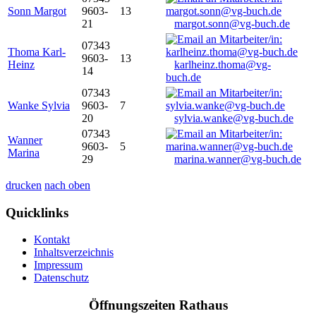
Sonn Margot
9603-
13
21
margot.sonn@vg-buch.de
07343
Thoma Karl-
9603-
13
Heinz
karlheinz.thoma@vg-
14
buch.de
07343
Wanke Sylvia
9603-
7
20
sylvia.wanke@vg-buch.de
07343
Wanner
9603-
5
Marina
29
marina.wanner@vg-buch.de
drucken
nach oben
Quicklinks
Kontakt
Inhaltsverzeichnis
Impressum
Datenschutz
Öffnungszeiten Rathaus