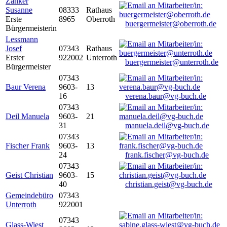
Zanker
Susanne
08333
Rathaus
Erste
8965
Oberroth
buergermeister@oberroth.de
Bürgermeisterin
Lessmann
Josef
07343
Rathaus
Erster
922002
Unterroth
buergermeister@unterroth.de
Bürgermeister
07343
Baur Verena
9603-
13
16
verena.baur@vg-buch.de
07343
Deil Manuela
9603-
21
31
manuela.deil@vg-buch.de
07343
Fischer Frank
9603-
13
24
frank.fischer@vg-buch.de
07343
Geist Christian
9603-
15
40
christian.geist@vg-buch.de
Gemeindebüro
07343
Unterroth
922001
07343
Glass-Wiest