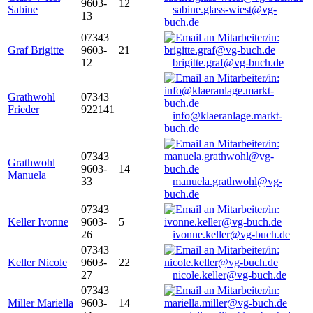
9603-
12
Sabine
sabine.glass-wiest@vg-
13
buch.de
07343
Graf Brigitte
9603-
21
12
brigitte.graf@vg-buch.de
Grathwohl
07343
Frieder
922141
info@klaeranlage.markt-
buch.de
07343
Grathwohl
9603-
14
Manuela
33
manuela.grathwohl@vg-
buch.de
07343
Keller Ivonne
9603-
5
26
ivonne.keller@vg-buch.de
07343
Keller Nicole
9603-
22
27
nicole.keller@vg-buch.de
07343
Miller Mariella
9603-
14