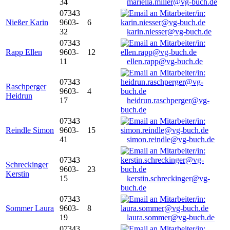
34
mariella.miller@vg-buch.de
07343
Nießer Karin
9603-
6
32
karin.niesser@vg-buch.de
07343
Rapp Ellen
9603-
12
11
ellen.rapp@vg-buch.de
07343
Raschperger
9603-
4
Heidrun
17
heidrun.raschperger@vg-
buch.de
07343
Reindle Simon
9603-
15
41
simon.reindle@vg-buch.de
07343
Schreckinger
9603-
23
Kerstin
15
kerstin.schreckinger@vg-
buch.de
07343
Sommer Laura
9603-
8
19
laura.sommer@vg-buch.de
07343