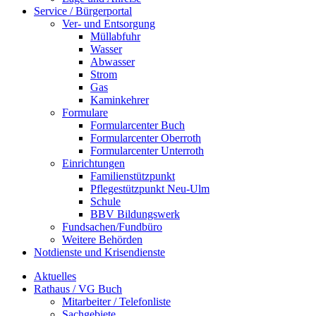
Service / Bürgerportal
Ver- und Entsorgung
Müllabfuhr
Wasser
Abwasser
Strom
Gas
Kaminkehrer
Formulare
Formularcenter Buch
Formularcenter Oberroth
Formularcenter Unterroth
Einrichtungen
Familienstützpunkt
Pflegestützpunkt Neu-Ulm
Schule
BBV Bildungswerk
Fundsachen/Fundbüro
Weitere Behörden
Notdienste und Krisendienste
Aktuelles
Rathaus / VG Buch
Mitarbeiter / Telefonliste
Sachgebiete