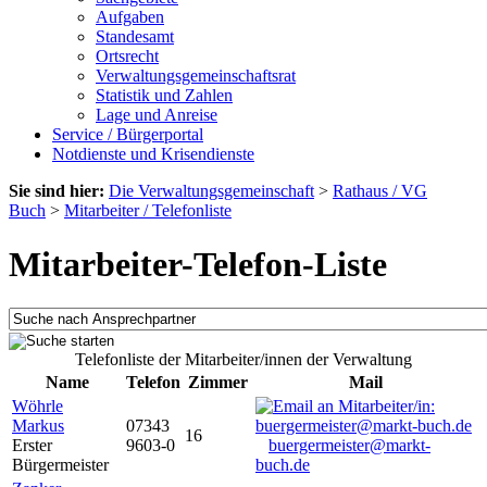
Aufgaben
Standesamt
Ortsrecht
Verwaltungsgemeinschaftsrat
Statistik und Zahlen
Lage und Anreise
Service / Bürgerportal
Notdienste und Krisendienste
Sie sind hier:
Die Verwaltungsgemeinschaft
>
Rathaus / VG
Buch
>
Mitarbeiter / Telefonliste
Mitarbeiter-Telefon-Liste
Telefonliste der Mitarbeiter/innen der Verwaltung
Name
Telefon
Zimmer
Mail
Wöhrle
Markus
07343
16
Erster
9603-0
buergermeister@markt-
Bürgermeister
buch.de