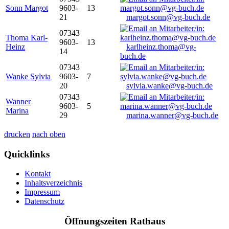
Sonn Margot
9603-
13
21
margot.sonn@vg-buch.de
07343
Thoma Karl-
9603-
13
Heinz
karlheinz.thoma@vg-
14
buch.de
07343
Wanke Sylvia
9603-
7
20
sylvia.wanke@vg-buch.de
07343
Wanner
9603-
5
Marina
29
marina.wanner@vg-buch.de
drucken
nach oben
Quicklinks
Kontakt
Inhaltsverzeichnis
Impressum
Datenschutz
Öffnungszeiten Rathaus