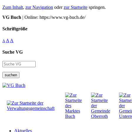
Zum Inhalt
,
zur Navigation
oder
zur Startseite
springen.
VG Buch
| Online: https://www.vg-buch.de/
Schriftgröße
A
A
A
Suche VG
suchen
Aktuelles