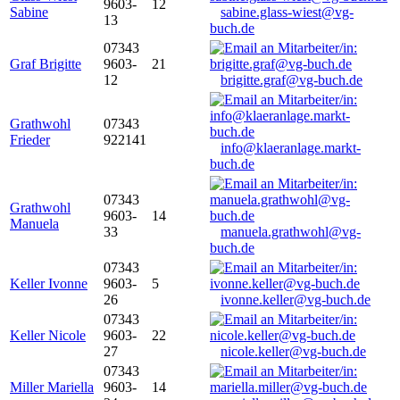
9603-
12
Sabine
sabine.glass-wiest@vg-
13
buch.de
07343
Graf Brigitte
9603-
21
12
brigitte.graf@vg-buch.de
Grathwohl
07343
Frieder
922141
info@klaeranlage.markt-
buch.de
07343
Grathwohl
9603-
14
Manuela
33
manuela.grathwohl@vg-
buch.de
07343
Keller Ivonne
9603-
5
26
ivonne.keller@vg-buch.de
07343
Keller Nicole
9603-
22
27
nicole.keller@vg-buch.de
07343
Miller Mariella
9603-
14