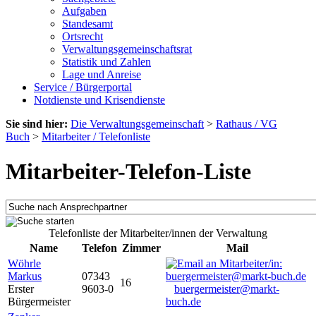
Aufgaben
Standesamt
Ortsrecht
Verwaltungsgemeinschaftsrat
Statistik und Zahlen
Lage und Anreise
Service / Bürgerportal
Notdienste und Krisendienste
Sie sind hier:
Die Verwaltungsgemeinschaft
>
Rathaus / VG
Buch
>
Mitarbeiter / Telefonliste
Mitarbeiter-Telefon-Liste
Telefonliste der Mitarbeiter/innen der Verwaltung
Name
Telefon
Zimmer
Mail
Wöhrle
Markus
07343
16
Erster
9603-0
buergermeister@markt-
Bürgermeister
buch.de