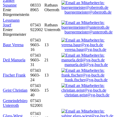
Zanker
Susanne
08333
Rathaus
Erste
8965
Oberroth
buergermeister@oberroth.de
Bürgermeisterin
Lessmann
Josef
07343
Rathaus
Erster
922002
Unterroth
buergermeister@unterroth.de
Bürgermeister
07343
Baur Verena
9603-
13
16
verena.baur@vg-buch.de
07343
Deil Manuela
9603-
21
31
manuela.deil@vg-buch.de
07343
Fischer Frank
9603-
13
24
frank.fischer@vg-buch.de
07343
Geist Christian
9603-
15
40
christian.geist@vg-buch.de
Gemeindebüro
07343
Unterroth
922001
07343
Glass-Wiest