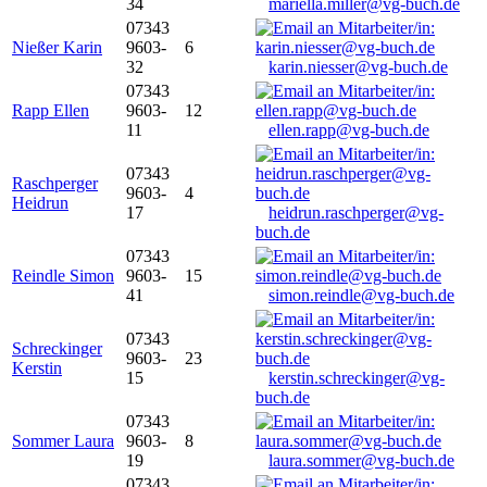
34
mariella.miller@vg-buch.de
07343
Nießer Karin
9603-
6
32
karin.niesser@vg-buch.de
07343
Rapp Ellen
9603-
12
11
ellen.rapp@vg-buch.de
07343
Raschperger
9603-
4
Heidrun
17
heidrun.raschperger@vg-
buch.de
07343
Reindle Simon
9603-
15
41
simon.reindle@vg-buch.de
07343
Schreckinger
9603-
23
Kerstin
15
kerstin.schreckinger@vg-
buch.de
07343
Sommer Laura
9603-
8
19
laura.sommer@vg-buch.de
07343