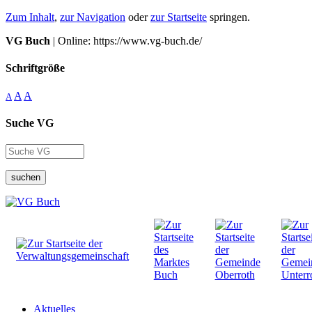
Zum Inhalt
,
zur Navigation
oder
zur Startseite
springen.
VG Buch
| Online: https://www.vg-buch.de/
Schriftgröße
A
A
A
Suche VG
suchen
Aktuelles