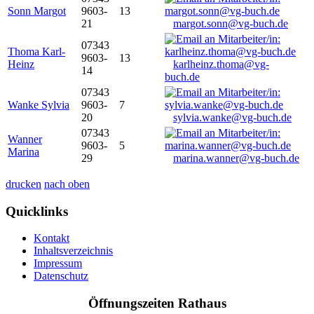
Sonn Margot
9603-
13
21
margot.sonn@vg-buch.de
07343
Thoma Karl-
9603-
13
Heinz
karlheinz.thoma@vg-
14
buch.de
07343
Wanke Sylvia
9603-
7
20
sylvia.wanke@vg-buch.de
07343
Wanner
9603-
5
Marina
29
marina.wanner@vg-buch.de
drucken
nach oben
Quicklinks
Kontakt
Inhaltsverzeichnis
Impressum
Datenschutz
Öffnungszeiten Rathaus