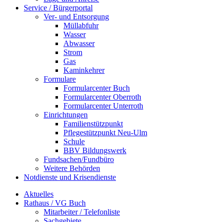
Service / Bürgerportal
Ver- und Entsorgung
Müllabfuhr
Wasser
Abwasser
Strom
Gas
Kaminkehrer
Formulare
Formularcenter Buch
Formularcenter Oberroth
Formularcenter Unterroth
Einrichtungen
Familienstützpunkt
Pflegestützpunkt Neu-Ulm
Schule
BBV Bildungswerk
Fundsachen/Fundbüro
Weitere Behörden
Notdienste und Krisendienste
Aktuelles
Rathaus / VG Buch
Mitarbeiter / Telefonliste
Sachgebiete