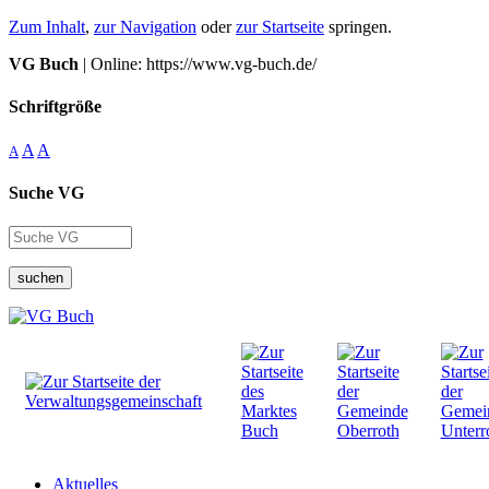
Zum Inhalt
,
zur Navigation
oder
zur Startseite
springen.
VG Buch
| Online: https://www.vg-buch.de/
Schriftgröße
A
A
A
Suche VG
suchen
Aktuelles