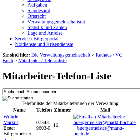
Aufgaben
Standesamt
Ortsrecht
Verwaltungsgemeinschaftsrat
Statistik und Zahlen
Lage und Anreise
Service / Bürgerportal
Notdienste und Krisendienste
Sie sind hier:
Die Verwaltungsgemeinschaft
>
Rathaus / VG
Buch
>
Mitarbeiter / Telefonliste
Mitarbeiter-Telefon-Liste
Telefonliste der Mitarbeiter/innen der Verwaltung
Name
Telefon
Zimmer
Mail
Wöhrle
Markus
07343
16
Erster
9603-0
buergermeister@markt-
Bürgermeister
buch.de