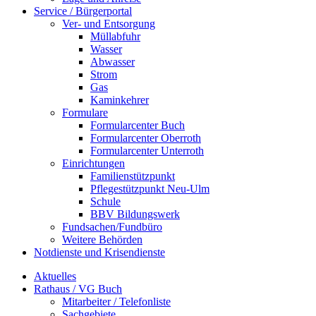
Service / Bürgerportal
Ver- und Entsorgung
Müllabfuhr
Wasser
Abwasser
Strom
Gas
Kaminkehrer
Formulare
Formularcenter Buch
Formularcenter Oberroth
Formularcenter Unterroth
Einrichtungen
Familienstützpunkt
Pflegestützpunkt Neu-Ulm
Schule
BBV Bildungswerk
Fundsachen/Fundbüro
Weitere Behörden
Notdienste und Krisendienste
Aktuelles
Rathaus / VG Buch
Mitarbeiter / Telefonliste
Sachgebiete