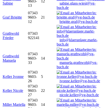
9603-
12
Sabine
sabine.glass-wiest@vg-
13
buch.de
07343
Graf Brigitte
9603-
21
12
brigitte.graf@vg-buch.de
Grathwohl
07343
Frieder
922141
info@klaeranlage.markt-
buch.de
07343
Grathwohl
9603-
14
Manuela
33
manuela.grathwohl@vg-
buch.de
07343
Keller Ivonne
9603-
5
26
ivonne.keller@vg-buch.de
07343
Keller Nicole
9603-
22
27
nicole.keller@vg-buch.de
07343
Miller Mariella
9603-
14