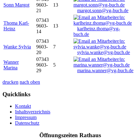
Sonn Margot
9603-
13
21
margot.sonn@vg-buch.de
07343
Thoma Karl-
9603-
13
Heinz
karlheinz.thoma@vg-
14
buch.de
07343
Wanke Sylvia
9603-
7
20
sylvia.wanke@vg-buch.de
07343
Wanner
9603-
5
Marina
29
marina.wanner@vg-buch.de
drucken
nach oben
Quicklinks
Kontakt
Inhaltsverzeichnis
Impressum
Datenschutz
Öffnungszeiten Rathaus