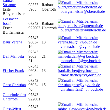
Zanker
Susanne
08333
Rathaus
Erste
8965
Oberroth
buergermeister@oberroth.de
Bürgermeisterin
Lessmann
Josef
07343
Rathaus
Erster
922002
Unterroth
buergermeister@unterroth.de
Bürgermeister
07343
Baur Verena
9603-
13
16
verena.baur@vg-buch.de
07343
Deil Manuela
9603-
21
31
manuela.deil@vg-buch.de
07343
Fischer Frank
9603-
13
24
frank.fischer@vg-buch.de
07343
Geist Christian
9603-
15
40
christian.geist@vg-buch.de
Gemeindebüro
07343
Unterroth
922001
07343
Glass-Wiest