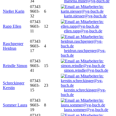
34
mariella.miller@vg-buch.de
07343
Nießer Karin
9603-
6
32
karin.niesser@vg-buch.de
07343
Rapp Ellen
9603-
12
11
ellen.rapp@vg-buch.de
07343
Raschperger
9603-
4
Heidrun
17
heidrun.raschperger@vg-
buch.de
07343
Reindle Simon
9603-
15
41
simon.reindle@vg-buch.de
07343
Schreckinger
9603-
23
Kerstin
15
kerstin.schreckinger@vg-
buch.de
07343
Sommer Laura
9603-
8
19
laura.sommer@vg-buch.de
07343