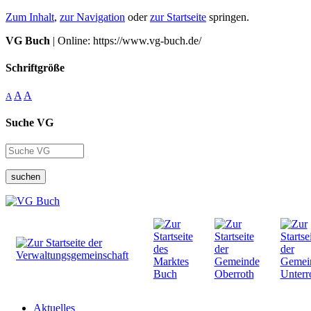
Zum Inhalt
,
zur Navigation
oder
zur Startseite
springen.
VG Buch
| Online: https://www.vg-buch.de/
Schriftgröße
A
A
A
Suche VG
suchen
Aktuelles