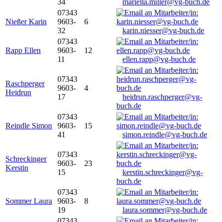
34
mariella.miller@vg-buch.de
07343
Nießer Karin
9603-
6
32
karin.niesser@vg-buch.de
07343
Rapp Ellen
9603-
12
11
ellen.rapp@vg-buch.de
07343
Raschperger
9603-
4
Heidrun
17
heidrun.raschperger@vg-
buch.de
07343
Reindle Simon
9603-
15
41
simon.reindle@vg-buch.de
07343
Schreckinger
9603-
23
Kerstin
15
kerstin.schreckinger@vg-
buch.de
07343
Sommer Laura
9603-
8
19
laura.sommer@vg-buch.de
07343