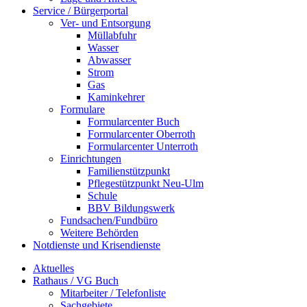
Service / Bürgerportal
Ver- und Entsorgung
Müllabfuhr
Wasser
Abwasser
Strom
Gas
Kaminkehrer
Formulare
Formularcenter Buch
Formularcenter Oberroth
Formularcenter Unterroth
Einrichtungen
Familienstützpunkt
Pflegestützpunkt Neu-Ulm
Schule
BBV Bildungswerk
Fundsachen/Fundbüro
Weitere Behörden
Notdienste und Krisendienste
Aktuelles
Rathaus / VG Buch
Mitarbeiter / Telefonliste
Sachgebiete