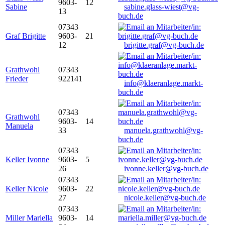
9603-
12
Sabine
sabine.glass-wiest@vg-
13
buch.de
07343
Graf Brigitte
9603-
21
12
brigitte.graf@vg-buch.de
Grathwohl
07343
Frieder
922141
info@klaeranlage.markt-
buch.de
07343
Grathwohl
9603-
14
Manuela
33
manuela.grathwohl@vg-
buch.de
07343
Keller Ivonne
9603-
5
26
ivonne.keller@vg-buch.de
07343
Keller Nicole
9603-
22
27
nicole.keller@vg-buch.de
07343
Miller Mariella
9603-
14