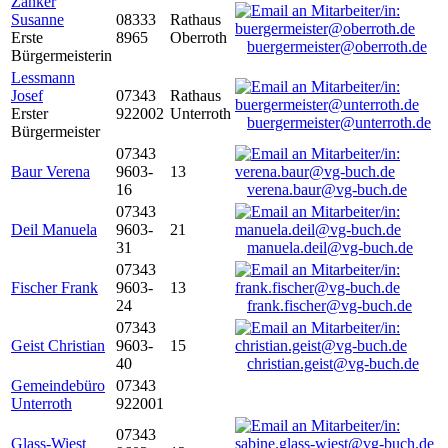
Zanker
Susanne
08333
Rathaus
Erste
8965
Oberroth
buergermeister@oberroth.de
Bürgermeisterin
Lessmann
Josef
07343
Rathaus
Erster
922002
Unterroth
buergermeister@unterroth.de
Bürgermeister
07343
Baur Verena
9603-
13
16
verena.baur@vg-buch.de
07343
Deil Manuela
9603-
21
31
manuela.deil@vg-buch.de
07343
Fischer Frank
9603-
13
24
frank.fischer@vg-buch.de
07343
Geist Christian
9603-
15
40
christian.geist@vg-buch.de
Gemeindebüro
07343
Unterroth
922001
07343
Glass-Wiest