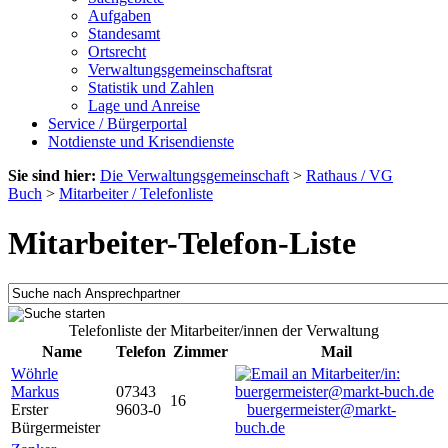
Aufgaben
Standesamt
Ortsrecht
Verwaltungsgemeinschaftsrat
Statistik und Zahlen
Lage und Anreise
Service / Bürgerportal
Notdienste und Krisendienste
Sie sind hier:
Die Verwaltungsgemeinschaft
>
Rathaus / VG
Buch
>
Mitarbeiter / Telefonliste
Mitarbeiter-Telefon-Liste
Telefonliste der Mitarbeiter/innen der Verwaltung
Name
Telefon
Zimmer
Mail
Wöhrle
Markus
07343
16
Erster
9603-0
buergermeister@markt-
Bürgermeister
buch.de