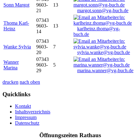
Sonn Margot
9603-
13
21
margot.sonn@vg-buch.de
07343
Thoma Karl-
9603-
13
Heinz
karlheinz.thoma@vg-
14
buch.de
07343
Wanke Sylvia
9603-
7
20
sylvia.wanke@vg-buch.de
07343
Wanner
9603-
5
Marina
29
marina.wanner@vg-buch.de
drucken
nach oben
Quicklinks
Kontakt
Inhaltsverzeichnis
Impressum
Datenschutz
Öffnungszeiten Rathaus