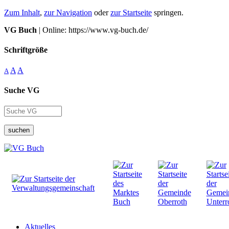
Zum Inhalt
,
zur Navigation
oder
zur Startseite
springen.
VG Buch
| Online: https://www.vg-buch.de/
Schriftgröße
A
A
A
Suche VG
suchen
Aktuelles