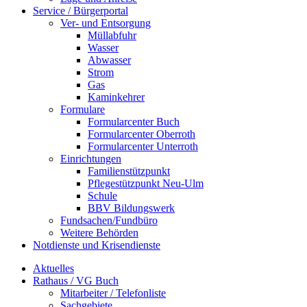
Service / Bürgerportal
Ver- und Entsorgung
Müllabfuhr
Wasser
Abwasser
Strom
Gas
Kaminkehrer
Formulare
Formularcenter Buch
Formularcenter Oberroth
Formularcenter Unterroth
Einrichtungen
Familienstützpunkt
Pflegestützpunkt Neu-Ulm
Schule
BBV Bildungswerk
Fundsachen/Fundbüro
Weitere Behörden
Notdienste und Krisendienste
Aktuelles
Rathaus / VG Buch
Mitarbeiter / Telefonliste
Sachgebiete