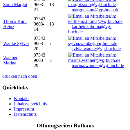
Sonn Margot
9603-
13
21
margot.sonn@vg-buch.de
07343
Thoma Karl-
9603-
13
Heinz
karlheinz.thoma@vg-
14
buch.de
07343
Wanke Sylvia
9603-
7
20
sylvia.wanke@vg-buch.de
07343
Wanner
9603-
5
Marina
29
marina.wanner@vg-buch.de
drucken
nach oben
Quicklinks
Kontakt
Inhaltsverzeichnis
Impressum
Datenschutz
Öffnungszeiten Rathaus