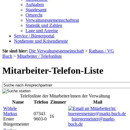
Aufgaben
Standesamt
Ortsrecht
Verwaltungsgemeinschaftsrat
Statistik und Zahlen
Lage und Anreise
Service / Bürgerportal
Notdienste und Krisendienste
Sie sind hier:
Die Verwaltungsgemeinschaft
>
Rathaus / VG
Buch
>
Mitarbeiter / Telefonliste
Mitarbeiter-Telefon-Liste
Telefonliste der Mitarbeiter/innen der Verwaltung
Name
Telefon
Zimmer
Mail
Wöhrle
Markus
07343
16
Erster
9603-0
buergermeister@markt-
Bürgermeister
buch.de