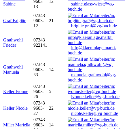
9603-
12
Sabine
sabine.glass-wiest@vg-
13
buch.de
07343
Graf Brigitte
9603-
21
12
brigitte.graf@vg-buch.de
Grathwohl
07343
Frieder
922141
info@klaeranlage.markt-
buch.de
07343
Grathwohl
9603-
14
Manuela
33
manuela.grathwohl@vg-
buch.de
07343
Keller Ivonne
9603-
5
26
ivonne.keller@vg-buch.de
07343
Keller Nicole
9603-
22
27
nicole.keller@vg-buch.de
07343
Miller Mariella
9603-
14