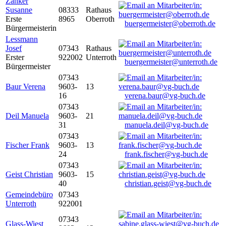
Zanker
Susanne
08333
Rathaus
Erste
8965
Oberroth
buergermeister@oberroth.de
Bürgermeisterin
Lessmann
Josef
07343
Rathaus
Erster
922002
Unterroth
buergermeister@unterroth.de
Bürgermeister
07343
Baur Verena
9603-
13
16
verena.baur@vg-buch.de
07343
Deil Manuela
9603-
21
31
manuela.deil@vg-buch.de
07343
Fischer Frank
9603-
13
24
frank.fischer@vg-buch.de
07343
Geist Christian
9603-
15
40
christian.geist@vg-buch.de
Gemeindebüro
07343
Unterroth
922001
07343
Glass-Wiest