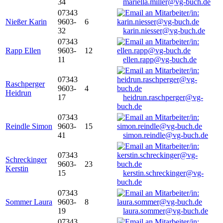
34
mariella.miller@vg-buch.de
07343
Nießer Karin
9603-
6
32
karin.niesser@vg-buch.de
07343
Rapp Ellen
9603-
12
11
ellen.rapp@vg-buch.de
07343
Raschperger
9603-
4
Heidrun
17
heidrun.raschperger@vg-
buch.de
07343
Reindle Simon
9603-
15
41
simon.reindle@vg-buch.de
07343
Schreckinger
9603-
23
Kerstin
15
kerstin.schreckinger@vg-
buch.de
07343
Sommer Laura
9603-
8
19
laura.sommer@vg-buch.de
07343