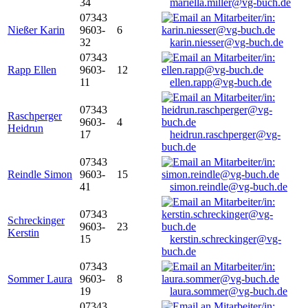
34
mariella.miller@vg-buch.de
07343
Nießer Karin
9603-
6
32
karin.niesser@vg-buch.de
07343
Rapp Ellen
9603-
12
11
ellen.rapp@vg-buch.de
07343
Raschperger
9603-
4
Heidrun
17
heidrun.raschperger@vg-
buch.de
07343
Reindle Simon
9603-
15
41
simon.reindle@vg-buch.de
07343
Schreckinger
9603-
23
Kerstin
15
kerstin.schreckinger@vg-
buch.de
07343
Sommer Laura
9603-
8
19
laura.sommer@vg-buch.de
07343