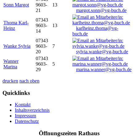
Sonn Margot
9603-
13
21
margot.sonn@vg-buch.de
07343
Thoma Karl-
9603-
13
Heinz
karlheinz.thoma@vg-
14
buch.de
07343
Wanke Sylvia
9603-
7
20
sylvia.wanke@vg-buch.de
07343
Wanner
9603-
5
Marina
29
marina.wanner@vg-buch.de
drucken
nach oben
Quicklinks
Kontakt
Inhaltsverzeichnis
Impressum
Datenschutz
Öffnungszeiten Rathaus