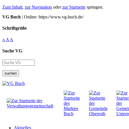
Zum Inhalt
,
zur Navigation
oder
zur Startseite
springen.
VG Buch
| Online: https://www.vg-buch.de/
Schriftgröße
A
A
A
Suche VG
suchen
Aktuelles