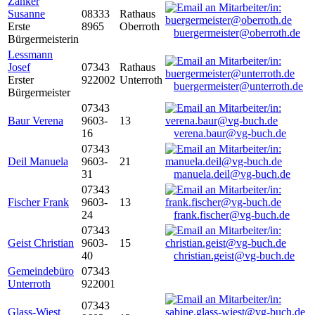
Zanker
Susanne
08333
Rathaus
Erste
8965
Oberroth
buergermeister@oberroth.de
Bürgermeisterin
Lessmann
Josef
07343
Rathaus
Erster
922002
Unterroth
buergermeister@unterroth.de
Bürgermeister
07343
Baur Verena
9603-
13
16
verena.baur@vg-buch.de
07343
Deil Manuela
9603-
21
31
manuela.deil@vg-buch.de
07343
Fischer Frank
9603-
13
24
frank.fischer@vg-buch.de
07343
Geist Christian
9603-
15
40
christian.geist@vg-buch.de
Gemeindebüro
07343
Unterroth
922001
07343
Glass-Wiest