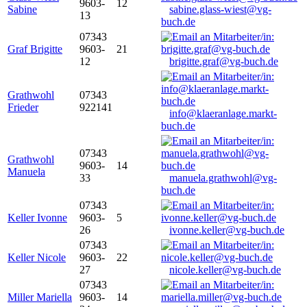
9603-
12
Sabine
sabine.glass-wiest@vg-
13
buch.de
07343
Graf Brigitte
9603-
21
12
brigitte.graf@vg-buch.de
Grathwohl
07343
Frieder
922141
info@klaeranlage.markt-
buch.de
07343
Grathwohl
9603-
14
Manuela
33
manuela.grathwohl@vg-
buch.de
07343
Keller Ivonne
9603-
5
26
ivonne.keller@vg-buch.de
07343
Keller Nicole
9603-
22
27
nicole.keller@vg-buch.de
07343
Miller Mariella
9603-
14