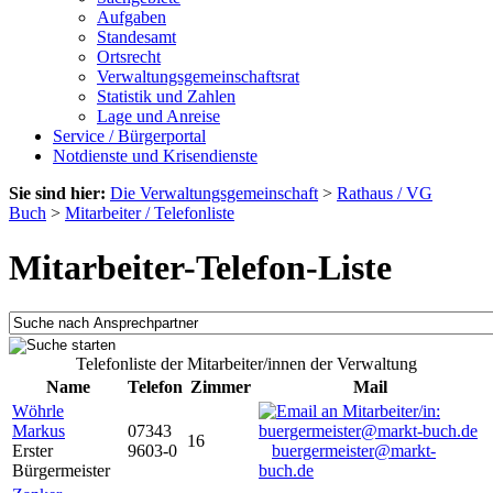
Aufgaben
Standesamt
Ortsrecht
Verwaltungsgemeinschaftsrat
Statistik und Zahlen
Lage und Anreise
Service / Bürgerportal
Notdienste und Krisendienste
Sie sind hier:
Die Verwaltungsgemeinschaft
>
Rathaus / VG
Buch
>
Mitarbeiter / Telefonliste
Mitarbeiter-Telefon-Liste
Telefonliste der Mitarbeiter/innen der Verwaltung
Name
Telefon
Zimmer
Mail
Wöhrle
Markus
07343
16
Erster
9603-0
buergermeister@markt-
Bürgermeister
buch.de