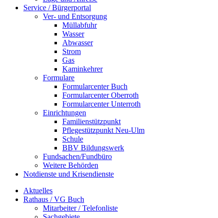
Service / Bürgerportal
Ver- und Entsorgung
Müllabfuhr
Wasser
Abwasser
Strom
Gas
Kaminkehrer
Formulare
Formularcenter Buch
Formularcenter Oberroth
Formularcenter Unterroth
Einrichtungen
Familienstützpunkt
Pflegestützpunkt Neu-Ulm
Schule
BBV Bildungswerk
Fundsachen/Fundbüro
Weitere Behörden
Notdienste und Krisendienste
Aktuelles
Rathaus / VG Buch
Mitarbeiter / Telefonliste
Sachgebiete