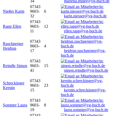
34
mariella.miller@vg-buch.de
07343
Nießer Karin
9603-
6
32
karin.niesser@vg-buch.de
07343
Rapp Ellen
9603-
12
11
ellen.rapp@vg-buch.de
07343
Raschperger
9603-
4
Heidrun
17
heidrun.raschperger@vg-
buch.de
07343
Reindle Simon
9603-
15
41
simon.reindle@vg-buch.de
07343
Schreckinger
9603-
23
Kerstin
15
kerstin.schreckinger@vg-
buch.de
07343
Sommer Laura
9603-
8
19
laura.sommer@vg-buch.de
07343