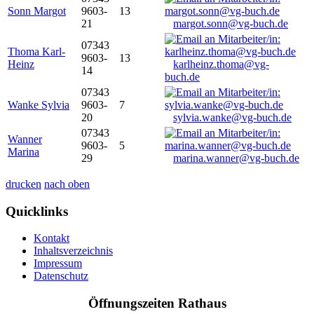
Sonn Margot
9603-
13
21
margot.sonn@vg-buch.de
07343
Thoma Karl-
9603-
13
Heinz
karlheinz.thoma@vg-
14
buch.de
07343
Wanke Sylvia
9603-
7
20
sylvia.wanke@vg-buch.de
07343
Wanner
9603-
5
Marina
29
marina.wanner@vg-buch.de
drucken
nach oben
Quicklinks
Kontakt
Inhaltsverzeichnis
Impressum
Datenschutz
Öffnungszeiten Rathaus