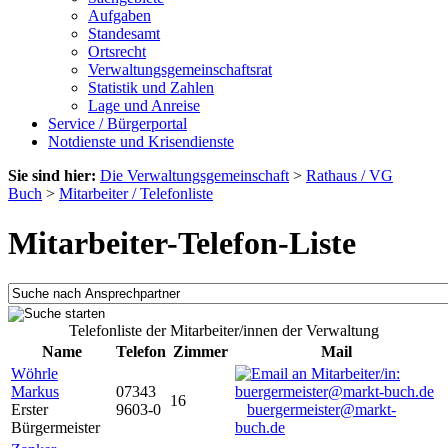
Aufgaben
Standesamt
Ortsrecht
Verwaltungsgemeinschaftsrat
Statistik und Zahlen
Lage und Anreise
Service / Bürgerportal
Notdienste und Krisendienste
Sie sind hier:
Die Verwaltungsgemeinschaft
>
Rathaus / VG
Buch
>
Mitarbeiter / Telefonliste
Mitarbeiter-Telefon-Liste
Telefonliste der Mitarbeiter/innen der Verwaltung
Name
Telefon
Zimmer
Mail
Wöhrle
Markus
07343
16
Erster
9603-0
buergermeister@markt-
Bürgermeister
buch.de