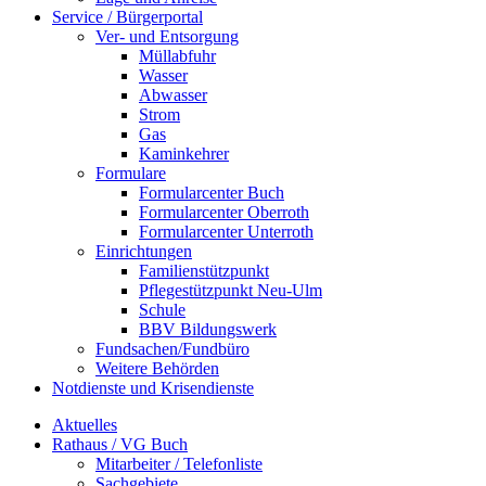
Service / Bürgerportal
Ver- und Entsorgung
Müllabfuhr
Wasser
Abwasser
Strom
Gas
Kaminkehrer
Formulare
Formularcenter Buch
Formularcenter Oberroth
Formularcenter Unterroth
Einrichtungen
Familienstützpunkt
Pflegestützpunkt Neu-Ulm
Schule
BBV Bildungswerk
Fundsachen/Fundbüro
Weitere Behörden
Notdienste und Krisendienste
Aktuelles
Rathaus / VG Buch
Mitarbeiter / Telefonliste
Sachgebiete