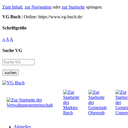
Zum Inhalt
,
zur Navigation
oder
zur Startseite
springen.
VG Buch
| Online: https://www.vg-buch.de/
Schriftgröße
A
A
A
Suche VG
suchen
Aktuelles