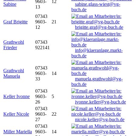
9603-
12
Sabine
sabine.glass-wiest@vg-
13
buch.de
07343
Graf Brigitte
9603-
21
12
brigitte.graf@vg-buch.de
Grathwohl
07343
Frieder
922141
info@klaeranlage.markt-
buch.de
07343
Grathwohl
9603-
14
Manuela
33
manuela.grathwohl@vg-
buch.de
07343
Keller Ivonne
9603-
5
26
ivonne.keller@vg-buch.de
07343
Keller Nicole
9603-
22
27
nicole.keller@vg-buch.de
07343
Miller Mariella
9603-
14