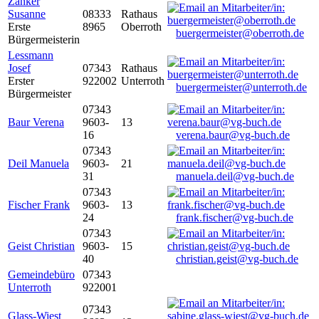
Zanker
Susanne
08333
Rathaus
Erste
8965
Oberroth
buergermeister@oberroth.de
Bürgermeisterin
Lessmann
Josef
07343
Rathaus
Erster
922002
Unterroth
buergermeister@unterroth.de
Bürgermeister
07343
Baur Verena
9603-
13
16
verena.baur@vg-buch.de
07343
Deil Manuela
9603-
21
31
manuela.deil@vg-buch.de
07343
Fischer Frank
9603-
13
24
frank.fischer@vg-buch.de
07343
Geist Christian
9603-
15
40
christian.geist@vg-buch.de
Gemeindebüro
07343
Unterroth
922001
07343
Glass-Wiest