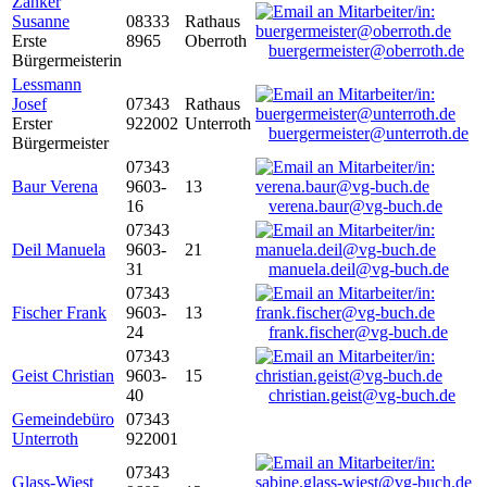
Zanker
Susanne
08333
Rathaus
Erste
8965
Oberroth
buergermeister@oberroth.de
Bürgermeisterin
Lessmann
Josef
07343
Rathaus
Erster
922002
Unterroth
buergermeister@unterroth.de
Bürgermeister
07343
Baur Verena
9603-
13
16
verena.baur@vg-buch.de
07343
Deil Manuela
9603-
21
31
manuela.deil@vg-buch.de
07343
Fischer Frank
9603-
13
24
frank.fischer@vg-buch.de
07343
Geist Christian
9603-
15
40
christian.geist@vg-buch.de
Gemeindebüro
07343
Unterroth
922001
07343
Glass-Wiest