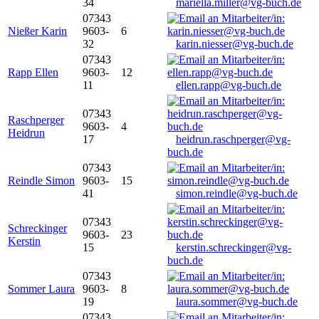
34
mariella.miller@vg-buch.de
07343
Nießer Karin
9603-
6
32
karin.niesser@vg-buch.de
07343
Rapp Ellen
9603-
12
11
ellen.rapp@vg-buch.de
07343
Raschperger
9603-
4
Heidrun
17
heidrun.raschperger@vg-
buch.de
07343
Reindle Simon
9603-
15
41
simon.reindle@vg-buch.de
07343
Schreckinger
9603-
23
Kerstin
15
kerstin.schreckinger@vg-
buch.de
07343
Sommer Laura
9603-
8
19
laura.sommer@vg-buch.de
07343