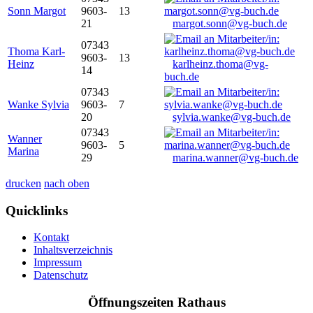
Sonn Margot
9603-
13
21
margot.sonn@vg-buch.de
07343
Thoma Karl-
9603-
13
Heinz
karlheinz.thoma@vg-
14
buch.de
07343
Wanke Sylvia
9603-
7
20
sylvia.wanke@vg-buch.de
07343
Wanner
9603-
5
Marina
29
marina.wanner@vg-buch.de
drucken
nach oben
Quicklinks
Kontakt
Inhaltsverzeichnis
Impressum
Datenschutz
Öffnungszeiten Rathaus