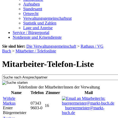
Aufgaben
Standesamt
Ortsrecht
Verwaltungsgemeinschaftsrat
Statistik und Zahlen
Lage und Anreise
Service / Bürgerportal
Notdienste und Krisendienste
Sie sind hier:
Die Verwaltungsgemeinschaft
>
Rathaus / VG
Buch
>
Mitarbeiter / Telefonliste
Mitarbeiter-Telefon-Liste
Telefonliste der Mitarbeiter/innen der Verwaltung
Name
Telefon
Zimmer
Mail
Wöhrle
Markus
07343
16
Erster
9603-0
buergermeister@markt-
Bürgermeister
buch.de