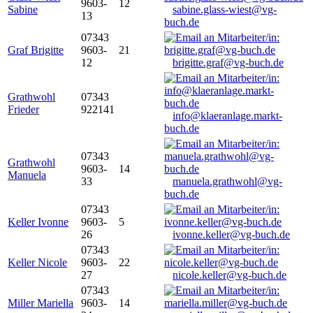
9603-
12
Sabine
sabine.glass-wiest@vg-
13
buch.de
07343
Graf Brigitte
9603-
21
12
brigitte.graf@vg-buch.de
Grathwohl
07343
Frieder
922141
info@klaeranlage.markt-
buch.de
07343
Grathwohl
9603-
14
Manuela
33
manuela.grathwohl@vg-
buch.de
07343
Keller Ivonne
9603-
5
26
ivonne.keller@vg-buch.de
07343
Keller Nicole
9603-
22
27
nicole.keller@vg-buch.de
07343
Miller Mariella
9603-
14