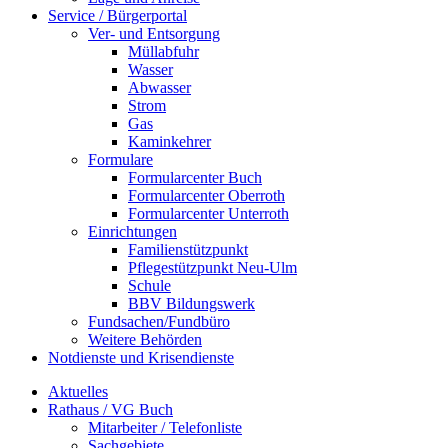
Service / Bürgerportal
Ver- und Entsorgung
Müllabfuhr
Wasser
Abwasser
Strom
Gas
Kaminkehrer
Formulare
Formularcenter Buch
Formularcenter Oberroth
Formularcenter Unterroth
Einrichtungen
Familienstützpunkt
Pflegestützpunkt Neu-Ulm
Schule
BBV Bildungswerk
Fundsachen/Fundbüro
Weitere Behörden
Notdienste und Krisendienste
Aktuelles
Rathaus / VG Buch
Mitarbeiter / Telefonliste
Sachgebiete