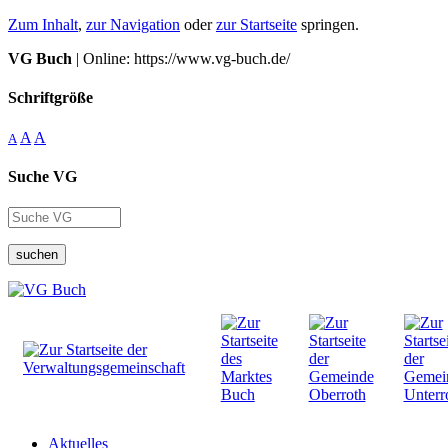
Zum Inhalt
,
zur Navigation
oder
zur Startseite
springen.
VG Buch
| Online: https://www.vg-buch.de/
Schriftgröße
A
A
A
Suche VG
suchen
Aktuelles