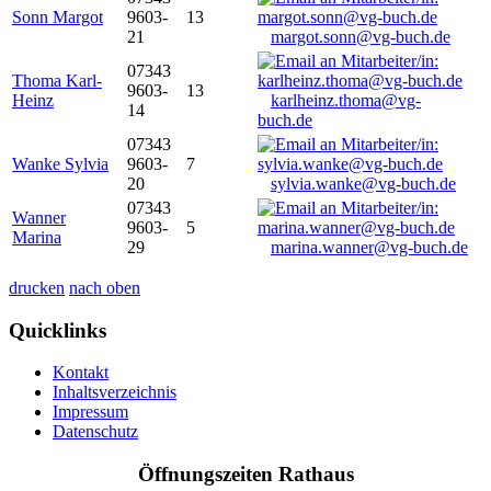
Sonn Margot
9603-
13
21
margot.sonn@vg-buch.de
07343
Thoma Karl-
9603-
13
Heinz
karlheinz.thoma@vg-
14
buch.de
07343
Wanke Sylvia
9603-
7
20
sylvia.wanke@vg-buch.de
07343
Wanner
9603-
5
Marina
29
marina.wanner@vg-buch.de
drucken
nach oben
Quicklinks
Kontakt
Inhaltsverzeichnis
Impressum
Datenschutz
Öffnungszeiten Rathaus