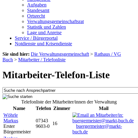
Aufgaben
Standesamt
Ortsrecht
Verwaltungsgemeinschaftsrat
Statistik und Zahlen
Lage und Anreise
Service / Bürgerportal
Notdienste und Krisendienste
Sie sind hier:
Die Verwaltungsgemeinschaft
>
Rathaus / VG
Buch
>
Mitarbeiter / Telefonliste
Mitarbeiter-Telefon-Liste
Telefonliste der Mitarbeiter/innen der Verwaltung
Name
Telefon
Zimmer
Mail
Wöhrle
Markus
07343
16
Erster
9603-0
buergermeister@markt-
Bürgermeister
buch.de