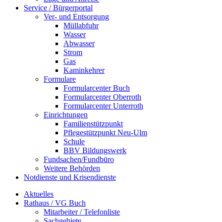
Service / Bürgerportal
Ver- und Entsorgung
Müllabfuhr
Wasser
Abwasser
Strom
Gas
Kaminkehrer
Formulare
Formularcenter Buch
Formularcenter Oberroth
Formularcenter Unterroth
Einrichtungen
Familienstützpunkt
Pflegestützpunkt Neu-Ulm
Schule
BBV Bildungswerk
Fundsachen/Fundbüro
Weitere Behörden
Notdienste und Krisendienste
Aktuelles
Rathaus / VG Buch
Mitarbeiter / Telefonliste
Sachgebiete