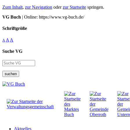
Zum Inhalt
,
zur Navigation
oder
zur Startseite
springen.
VG Buch
| Online: https://www.vg-buch.de/
Schriftgröße
A
A
A
Suche VG
suchen
Aktuelles