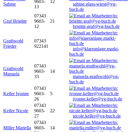
9603-
12
Sabine
sabine.glass-wiest@vg-
13
buch.de
07343
Graf Brigitte
9603-
21
12
brigitte.graf@vg-buch.de
Grathwohl
07343
Frieder
922141
info@klaeranlage.markt-
buch.de
07343
Grathwohl
9603-
14
Manuela
33
manuela.grathwohl@vg-
buch.de
07343
Keller Ivonne
9603-
5
26
ivonne.keller@vg-buch.de
07343
Keller Nicole
9603-
22
27
nicole.keller@vg-buch.de
07343
Miller Mariella
9603-
14