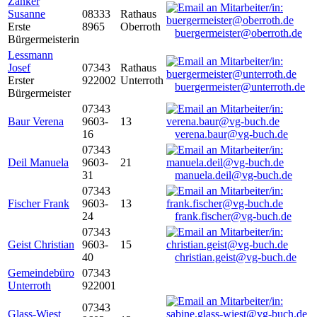
Zanker
Susanne
08333
Rathaus
Erste
8965
Oberroth
buergermeister@oberroth.de
Bürgermeisterin
Lessmann
Josef
07343
Rathaus
Erster
922002
Unterroth
buergermeister@unterroth.de
Bürgermeister
07343
Baur Verena
9603-
13
16
verena.baur@vg-buch.de
07343
Deil Manuela
9603-
21
31
manuela.deil@vg-buch.de
07343
Fischer Frank
9603-
13
24
frank.fischer@vg-buch.de
07343
Geist Christian
9603-
15
40
christian.geist@vg-buch.de
Gemeindebüro
07343
Unterroth
922001
07343
Glass-Wiest