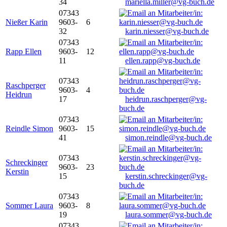
34
mariella.miller@vg-buch.de
07343
Nießer Karin
9603-
6
32
karin.niesser@vg-buch.de
07343
Rapp Ellen
9603-
12
11
ellen.rapp@vg-buch.de
07343
Raschperger
9603-
4
Heidrun
17
heidrun.raschperger@vg-
buch.de
07343
Reindle Simon
9603-
15
41
simon.reindle@vg-buch.de
07343
Schreckinger
9603-
23
Kerstin
15
kerstin.schreckinger@vg-
buch.de
07343
Sommer Laura
9603-
8
19
laura.sommer@vg-buch.de
07343