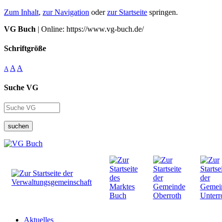
Zum Inhalt
,
zur Navigation
oder
zur Startseite
springen.
VG Buch
| Online: https://www.vg-buch.de/
Schriftgröße
A
A
A
Suche VG
suchen
Aktuelles