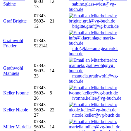
9603-
12
Sabine
sabine.glass-wiest@vg-
13
buch.de
07343
Graf Brigitte
9603-
21
12
brigitte.graf@vg-buch.de
Grathwohl
07343
Frieder
922141
info@klaeranlage.markt-
buch.de
07343
Grathwohl
9603-
14
Manuela
33
manuela.grathwohl@vg-
buch.de
07343
Keller Ivonne
9603-
5
26
ivonne.keller@vg-buch.de
07343
Keller Nicole
9603-
22
27
nicole.keller@vg-buch.de
07343
Miller Mariella
9603-
14