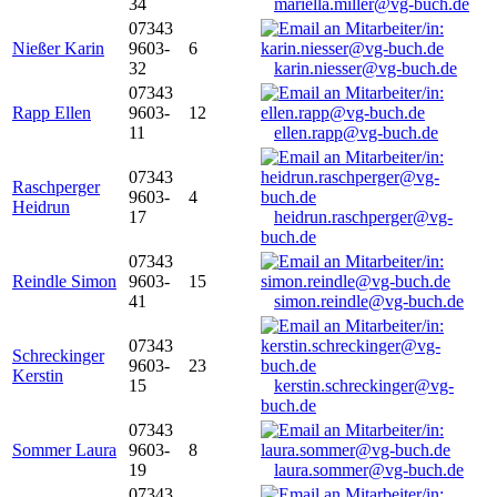
34
mariella.miller@vg-buch.de
07343
Nießer Karin
9603-
6
32
karin.niesser@vg-buch.de
07343
Rapp Ellen
9603-
12
11
ellen.rapp@vg-buch.de
07343
Raschperger
9603-
4
Heidrun
17
heidrun.raschperger@vg-
buch.de
07343
Reindle Simon
9603-
15
41
simon.reindle@vg-buch.de
07343
Schreckinger
9603-
23
Kerstin
15
kerstin.schreckinger@vg-
buch.de
07343
Sommer Laura
9603-
8
19
laura.sommer@vg-buch.de
07343