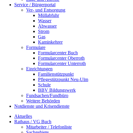
Service / Bürgerportal
Ver- und Entsorgung
Müllabfuhr
Wasser
Abwasser
Strom
Gas
Kaminkehrer
Formulare
Formularcenter Buch
Formularcenter Oberroth
Formularcenter Unterroth
Einrichtungen
Familienstützpunkt
Pflegestützpunkt Neu-Ulm
Schule
BBV Bildungswerk
Fundsachen/Fundbüro
Weitere Behörden
Notdienste und Krisendienste
Aktuelles
Rathaus / VG Buch
Mitarbeiter / Telefonliste
Sachgebiete