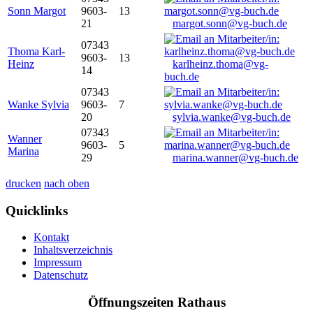
Sonn Margot
9603-
13
21
margot.sonn@vg-buch.de
07343
Thoma Karl-
9603-
13
Heinz
karlheinz.thoma@vg-
14
buch.de
07343
Wanke Sylvia
9603-
7
20
sylvia.wanke@vg-buch.de
07343
Wanner
9603-
5
Marina
29
marina.wanner@vg-buch.de
drucken
nach oben
Quicklinks
Kontakt
Inhaltsverzeichnis
Impressum
Datenschutz
Öffnungszeiten Rathaus