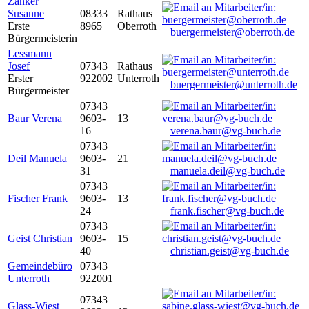
Zanker
Susanne
08333
Rathaus
Erste
8965
Oberroth
buergermeister@oberroth.de
Bürgermeisterin
Lessmann
Josef
07343
Rathaus
Erster
922002
Unterroth
buergermeister@unterroth.de
Bürgermeister
07343
Baur Verena
9603-
13
16
verena.baur@vg-buch.de
07343
Deil Manuela
9603-
21
31
manuela.deil@vg-buch.de
07343
Fischer Frank
9603-
13
24
frank.fischer@vg-buch.de
07343
Geist Christian
9603-
15
40
christian.geist@vg-buch.de
Gemeindebüro
07343
Unterroth
922001
07343
Glass-Wiest