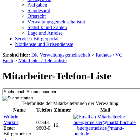
Aufgaben
Standesamt
Ortsrecht
Verwaltungsgemeinschaftsrat
Statistik und Zahlen
Lage und Anreise
Service / Bürgerportal
Notdienste und Krisendienste
Sie sind hier:
Die Verwaltungsgemeinschaft
>
Rathaus / VG
Buch
>
Mitarbeiter / Telefonliste
Mitarbeiter-Telefon-Liste
Telefonliste der Mitarbeiter/innen der Verwaltung
Name
Telefon
Zimmer
Mail
Wöhrle
Markus
07343
16
Erster
9603-0
buergermeister@markt-
Bürgermeister
buch.de