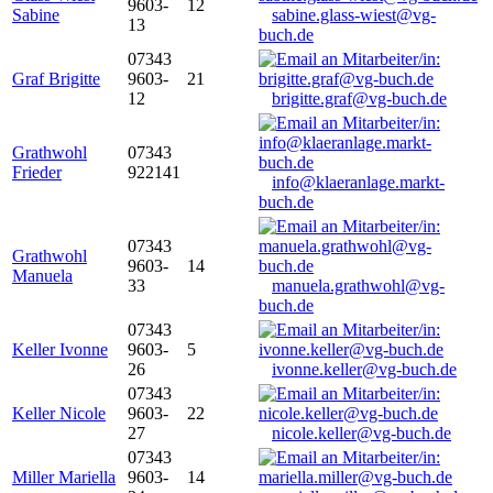
9603-
12
Sabine
sabine.glass-wiest@vg-
13
buch.de
07343
Graf Brigitte
9603-
21
12
brigitte.graf@vg-buch.de
Grathwohl
07343
Frieder
922141
info@klaeranlage.markt-
buch.de
07343
Grathwohl
9603-
14
Manuela
33
manuela.grathwohl@vg-
buch.de
07343
Keller Ivonne
9603-
5
26
ivonne.keller@vg-buch.de
07343
Keller Nicole
9603-
22
27
nicole.keller@vg-buch.de
07343
Miller Mariella
9603-
14