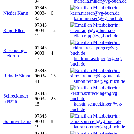
34
mariella.miller@vg-buch.de
07343
Nießer Karin
9603-
6
32
karin.niesser@vg-buch.de
07343
Rapp Ellen
9603-
12
11
ellen.rapp@vg-buch.de
07343
Raschperger
9603-
4
Heidrun
17
heidrun.raschperger@vg-
buch.de
07343
Reindle Simon
9603-
15
41
simon.reindle@vg-buch.de
07343
Schreckinger
9603-
23
Kerstin
15
kerstin.schreckinger@vg-
buch.de
07343
Sommer Laura
9603-
8
19
laura.sommer@vg-buch.de
07343