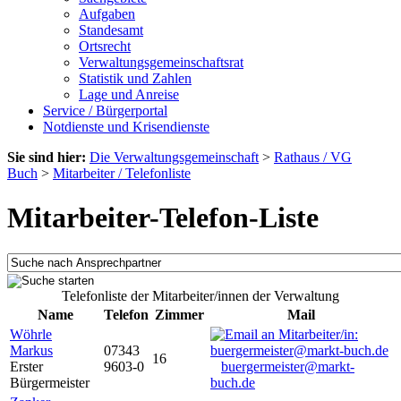
Aufgaben
Standesamt
Ortsrecht
Verwaltungsgemeinschaftsrat
Statistik und Zahlen
Lage und Anreise
Service / Bürgerportal
Notdienste und Krisendienste
Sie sind hier:
Die Verwaltungsgemeinschaft
>
Rathaus / VG
Buch
>
Mitarbeiter / Telefonliste
Mitarbeiter-Telefon-Liste
Telefonliste der Mitarbeiter/innen der Verwaltung
Name
Telefon
Zimmer
Mail
Wöhrle
Markus
07343
16
Erster
9603-0
buergermeister@markt-
Bürgermeister
buch.de