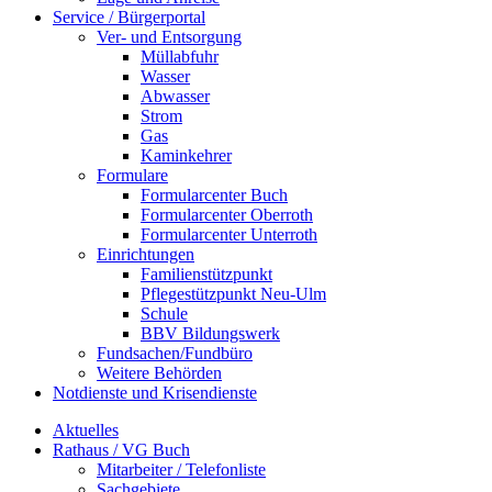
Service / Bürgerportal
Ver- und Entsorgung
Müllabfuhr
Wasser
Abwasser
Strom
Gas
Kaminkehrer
Formulare
Formularcenter Buch
Formularcenter Oberroth
Formularcenter Unterroth
Einrichtungen
Familienstützpunkt
Pflegestützpunkt Neu-Ulm
Schule
BBV Bildungswerk
Fundsachen/Fundbüro
Weitere Behörden
Notdienste und Krisendienste
Aktuelles
Rathaus / VG Buch
Mitarbeiter / Telefonliste
Sachgebiete