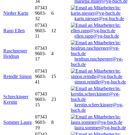
34
mariella.miller@vg-buch.de
07343
Nießer Karin
9603-
6
32
karin.niesser@vg-buch.de
07343
Rapp Ellen
9603-
12
11
ellen.rapp@vg-buch.de
07343
Raschperger
9603-
4
Heidrun
17
heidrun.raschperger@vg-
buch.de
07343
Reindle Simon
9603-
15
41
simon.reindle@vg-buch.de
07343
Schreckinger
9603-
23
Kerstin
15
kerstin.schreckinger@vg-
buch.de
07343
Sommer Laura
9603-
8
19
laura.sommer@vg-buch.de
07343