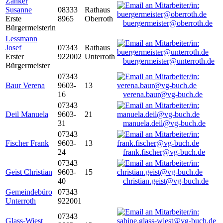
Zanker
Susanne
08333
Rathaus
Erste
8965
Oberroth
buergermeister@oberroth.de
Bürgermeisterin
Lessmann
Josef
07343
Rathaus
Erster
922002
Unterroth
buergermeister@unterroth.de
Bürgermeister
07343
Baur Verena
9603-
13
16
verena.baur@vg-buch.de
07343
Deil Manuela
9603-
21
31
manuela.deil@vg-buch.de
07343
Fischer Frank
9603-
13
24
frank.fischer@vg-buch.de
07343
Geist Christian
9603-
15
40
christian.geist@vg-buch.de
Gemeindebüro
07343
Unterroth
922001
07343
Glass-Wiest