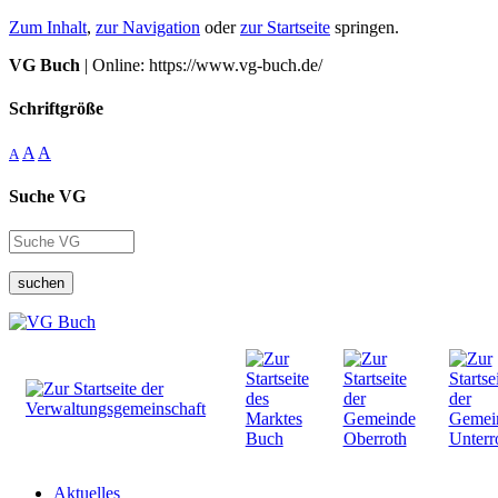
Zum Inhalt
,
zur Navigation
oder
zur Startseite
springen.
VG Buch
| Online: https://www.vg-buch.de/
Schriftgröße
A
A
A
Suche VG
suchen
Aktuelles