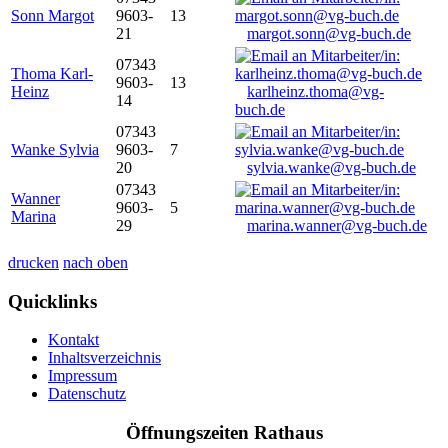
Sonn Margot
9603-
13
21
margot.sonn@vg-buch.de
07343
Thoma Karl-
9603-
13
Heinz
karlheinz.thoma@vg-
14
buch.de
07343
Wanke Sylvia
9603-
7
20
sylvia.wanke@vg-buch.de
07343
Wanner
9603-
5
Marina
29
marina.wanner@vg-buch.de
drucken
nach oben
Quicklinks
Kontakt
Inhaltsverzeichnis
Impressum
Datenschutz
Öffnungszeiten Rathaus