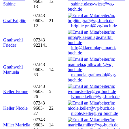
9603-
12
Sabine
sabine.glass-wiest@vg-
13
buch.de
07343
Graf Brigitte
9603-
21
12
brigitte.graf@vg-buch.de
Grathwohl
07343
Frieder
922141
info@klaeranlage.markt-
buch.de
07343
Grathwohl
9603-
14
Manuela
33
manuela.grathwohl@vg-
buch.de
07343
Keller Ivonne
9603-
5
26
ivonne.keller@vg-buch.de
07343
Keller Nicole
9603-
22
27
nicole.keller@vg-buch.de
07343
Miller Mariella
9603-
14