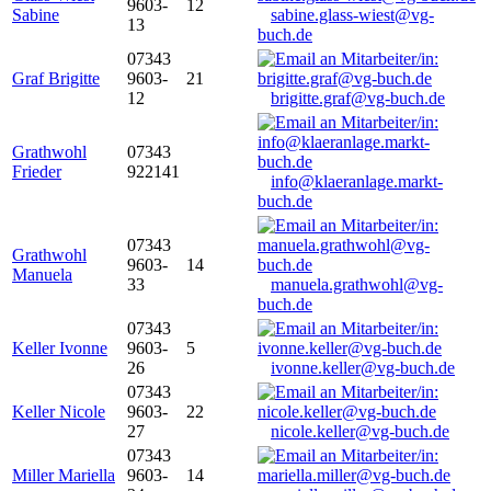
9603-
12
Sabine
sabine.glass-wiest@vg-
13
buch.de
07343
Graf Brigitte
9603-
21
12
brigitte.graf@vg-buch.de
Grathwohl
07343
Frieder
922141
info@klaeranlage.markt-
buch.de
07343
Grathwohl
9603-
14
Manuela
33
manuela.grathwohl@vg-
buch.de
07343
Keller Ivonne
9603-
5
26
ivonne.keller@vg-buch.de
07343
Keller Nicole
9603-
22
27
nicole.keller@vg-buch.de
07343
Miller Mariella
9603-
14