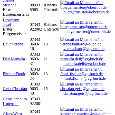
Zanker
Susanne
08333
Rathaus
Erste
8965
Oberroth
buergermeister@oberroth.de
Bürgermeisterin
Lessmann
Josef
07343
Rathaus
Erster
922002
Unterroth
buergermeister@unterroth.de
Bürgermeister
07343
Baur Verena
9603-
13
16
verena.baur@vg-buch.de
07343
Deil Manuela
9603-
21
31
manuela.deil@vg-buch.de
07343
Fischer Frank
9603-
13
24
frank.fischer@vg-buch.de
07343
Geist Christian
9603-
15
40
christian.geist@vg-buch.de
Gemeindebüro
07343
Unterroth
922001
07343
Glass-Wiest