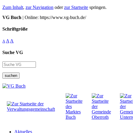
Zum Inhalt
,
zur Navigation
oder
zur Startseite
springen.
VG Buch
| Online: https://www.vg-buch.de/
Schriftgröße
A
A
A
Suche VG
suchen
Aktuelles