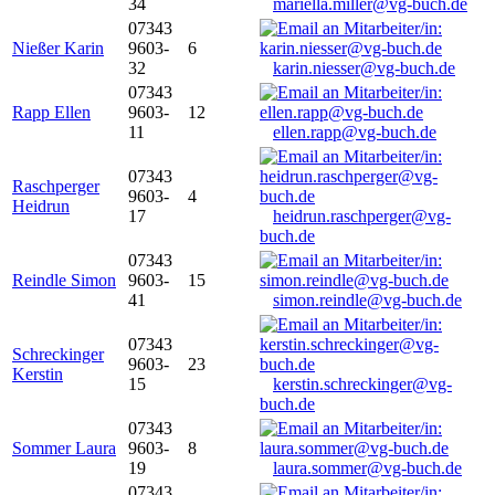
34
mariella.miller@vg-buch.de
07343
Nießer Karin
9603-
6
32
karin.niesser@vg-buch.de
07343
Rapp Ellen
9603-
12
11
ellen.rapp@vg-buch.de
07343
Raschperger
9603-
4
Heidrun
17
heidrun.raschperger@vg-
buch.de
07343
Reindle Simon
9603-
15
41
simon.reindle@vg-buch.de
07343
Schreckinger
9603-
23
Kerstin
15
kerstin.schreckinger@vg-
buch.de
07343
Sommer Laura
9603-
8
19
laura.sommer@vg-buch.de
07343