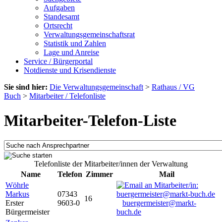
Aufgaben
Standesamt
Ortsrecht
Verwaltungsgemeinschaftsrat
Statistik und Zahlen
Lage und Anreise
Service / Bürgerportal
Notdienste und Krisendienste
Sie sind hier:
Die Verwaltungsgemeinschaft
>
Rathaus / VG
Buch
>
Mitarbeiter / Telefonliste
Mitarbeiter-Telefon-Liste
Telefonliste der Mitarbeiter/innen der Verwaltung
Name
Telefon
Zimmer
Mail
Wöhrle
Markus
07343
16
Erster
9603-0
buergermeister@markt-
Bürgermeister
buch.de