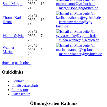
Sonn Margot
9603-
13
21
margot.sonn@vg-buch.de
07343
Thoma Karl-
9603-
13
Heinz
karlheinz.thoma@vg-
14
buch.de
07343
Wanke Sylvia
9603-
7
20
sylvia.wanke@vg-buch.de
07343
Wanner
9603-
5
Marina
29
marina.wanner@vg-buch.de
drucken
nach oben
Quicklinks
Kontakt
Inhaltsverzeichnis
Impressum
Datenschutz
Öffnungszeiten Rathaus