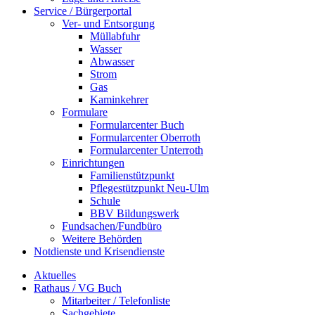
Service / Bürgerportal
Ver- und Entsorgung
Müllabfuhr
Wasser
Abwasser
Strom
Gas
Kaminkehrer
Formulare
Formularcenter Buch
Formularcenter Oberroth
Formularcenter Unterroth
Einrichtungen
Familienstützpunkt
Pflegestützpunkt Neu-Ulm
Schule
BBV Bildungswerk
Fundsachen/Fundbüro
Weitere Behörden
Notdienste und Krisendienste
Aktuelles
Rathaus / VG Buch
Mitarbeiter / Telefonliste
Sachgebiete