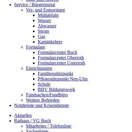
Service / Bürgerportal
Ver- und Entsorgung
Müllabfuhr
Wasser
Abwasser
Strom
Gas
Kaminkehrer
Formulare
Formularcenter Buch
Formularcenter Oberroth
Formularcenter Unterroth
Einrichtungen
Familienstützpunkt
Pflegestützpunkt Neu-Ulm
Schule
BBV Bildungswerk
Fundsachen/Fundbüro
Weitere Behörden
Notdienste und Krisendienste
Aktuelles
Rathaus / VG Buch
Mitarbeiter / Telefonliste
Sachgebiete