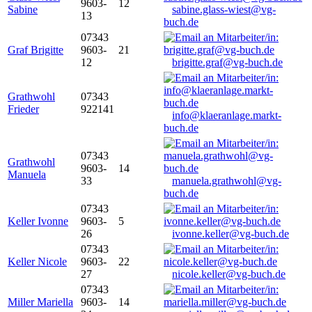
9603-
12
Sabine
sabine.glass-wiest@vg-
13
buch.de
07343
Graf Brigitte
9603-
21
12
brigitte.graf@vg-buch.de
Grathwohl
07343
Frieder
922141
info@klaeranlage.markt-
buch.de
07343
Grathwohl
9603-
14
Manuela
33
manuela.grathwohl@vg-
buch.de
07343
Keller Ivonne
9603-
5
26
ivonne.keller@vg-buch.de
07343
Keller Nicole
9603-
22
27
nicole.keller@vg-buch.de
07343
Miller Mariella
9603-
14