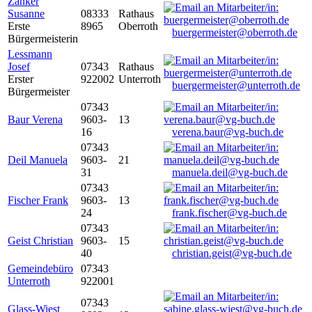
Zanker
Susanne
08333
Rathaus
Erste
8965
Oberroth
buergermeister@oberroth.de
Bürgermeisterin
Lessmann
Josef
07343
Rathaus
Erster
922002
Unterroth
buergermeister@unterroth.de
Bürgermeister
07343
Baur Verena
9603-
13
16
verena.baur@vg-buch.de
07343
Deil Manuela
9603-
21
31
manuela.deil@vg-buch.de
07343
Fischer Frank
9603-
13
24
frank.fischer@vg-buch.de
07343
Geist Christian
9603-
15
40
christian.geist@vg-buch.de
Gemeindebüro
07343
Unterroth
922001
07343
Glass-Wiest