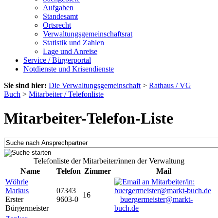
Aufgaben
Standesamt
Ortsrecht
Verwaltungsgemeinschaftsrat
Statistik und Zahlen
Lage und Anreise
Service / Bürgerportal
Notdienste und Krisendienste
Sie sind hier:
Die Verwaltungsgemeinschaft
>
Rathaus / VG
Buch
>
Mitarbeiter / Telefonliste
Mitarbeiter-Telefon-Liste
Telefonliste der Mitarbeiter/innen der Verwaltung
Name
Telefon
Zimmer
Mail
Wöhrle
Markus
07343
16
Erster
9603-0
buergermeister@markt-
Bürgermeister
buch.de