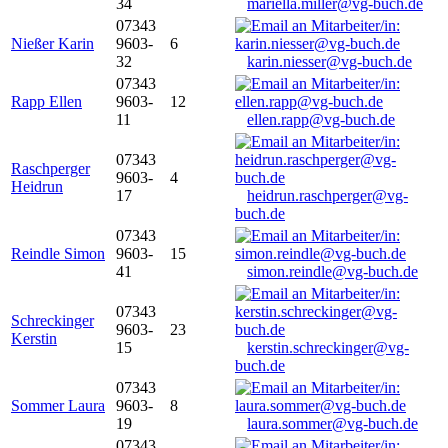
34
mariella.miller@vg-buch.de
07343
Nießer Karin
9603-
6
32
karin.niesser@vg-buch.de
07343
Rapp Ellen
9603-
12
11
ellen.rapp@vg-buch.de
07343
Raschperger
9603-
4
Heidrun
17
heidrun.raschperger@vg-
buch.de
07343
Reindle Simon
9603-
15
41
simon.reindle@vg-buch.de
07343
Schreckinger
9603-
23
Kerstin
15
kerstin.schreckinger@vg-
buch.de
07343
Sommer Laura
9603-
8
19
laura.sommer@vg-buch.de
07343