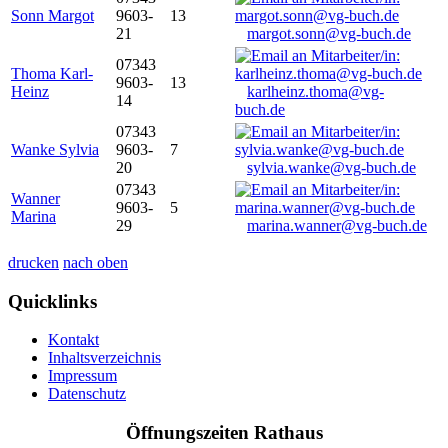
Sonn Margot
9603-
13
21
margot.sonn@vg-buch.de
07343
Thoma Karl-
9603-
13
Heinz
karlheinz.thoma@vg-
14
buch.de
07343
Wanke Sylvia
9603-
7
20
sylvia.wanke@vg-buch.de
07343
Wanner
9603-
5
Marina
29
marina.wanner@vg-buch.de
drucken
nach oben
Quicklinks
Kontakt
Inhaltsverzeichnis
Impressum
Datenschutz
Öffnungszeiten Rathaus