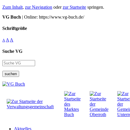
Zum Inhalt
,
zur Navigation
oder
zur Startseite
springen.
VG Buch
| Online: https://www.vg-buch.de/
Schriftgröße
A
A
A
Suche VG
suchen
Aktuelles