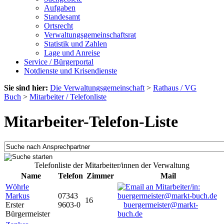
Aufgaben
Standesamt
Ortsrecht
Verwaltungsgemeinschaftsrat
Statistik und Zahlen
Lage und Anreise
Service / Bürgerportal
Notdienste und Krisendienste
Sie sind hier:
Die Verwaltungsgemeinschaft
>
Rathaus / VG
Buch
>
Mitarbeiter / Telefonliste
Mitarbeiter-Telefon-Liste
Telefonliste der Mitarbeiter/innen der Verwaltung
Name
Telefon
Zimmer
Mail
Wöhrle
Markus
07343
16
Erster
9603-0
buergermeister@markt-
Bürgermeister
buch.de