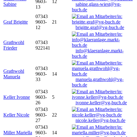
9603-
12
Sabine
sabine.glass-wiest@vg-
13
buch.de
07343
Graf Brigitte
9603-
21
12
brigitte.graf@vg-buch.de
Grathwohl
07343
Frieder
922141
info@klaeranlage.markt-
buch.de
07343
Grathwohl
9603-
14
Manuela
33
manuela.grathwohl@vg-
buch.de
07343
Keller Ivonne
9603-
5
26
ivonne.keller@vg-buch.de
07343
Keller Nicole
9603-
22
27
nicole.keller@vg-buch.de
07343
Miller Mariella
9603-
14