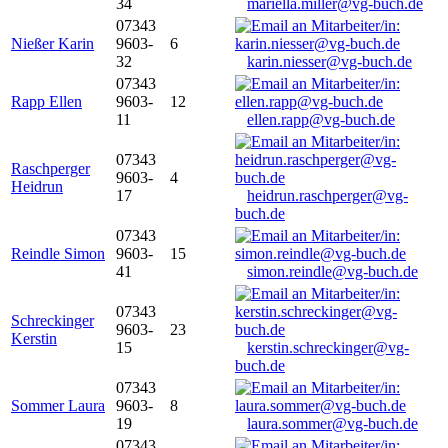
34
mariella.miller@vg-buch.de
07343
Nießer Karin
9603-
6
32
karin.niesser@vg-buch.de
07343
Rapp Ellen
9603-
12
11
ellen.rapp@vg-buch.de
07343
Raschperger
9603-
4
Heidrun
17
heidrun.raschperger@vg-
buch.de
07343
Reindle Simon
9603-
15
41
simon.reindle@vg-buch.de
07343
Schreckinger
9603-
23
Kerstin
15
kerstin.schreckinger@vg-
buch.de
07343
Sommer Laura
9603-
8
19
laura.sommer@vg-buch.de
07343