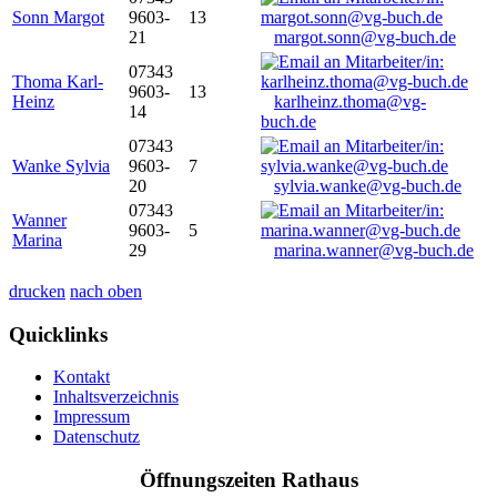
Sonn Margot
9603-
13
21
margot.sonn@vg-buch.de
07343
Thoma Karl-
9603-
13
Heinz
karlheinz.thoma@vg-
14
buch.de
07343
Wanke Sylvia
9603-
7
20
sylvia.wanke@vg-buch.de
07343
Wanner
9603-
5
Marina
29
marina.wanner@vg-buch.de
drucken
nach oben
Quicklinks
Kontakt
Inhaltsverzeichnis
Impressum
Datenschutz
Öffnungszeiten Rathaus