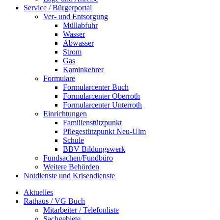
Service / Bürgerportal
Ver- und Entsorgung
Müllabfuhr
Wasser
Abwasser
Strom
Gas
Kaminkehrer
Formulare
Formularcenter Buch
Formularcenter Oberroth
Formularcenter Unterroth
Einrichtungen
Familienstützpunkt
Pflegestützpunkt Neu-Ulm
Schule
BBV Bildungswerk
Fundsachen/Fundbüro
Weitere Behörden
Notdienste und Krisendienste
Aktuelles
Rathaus / VG Buch
Mitarbeiter / Telefonliste
Sachgebiete