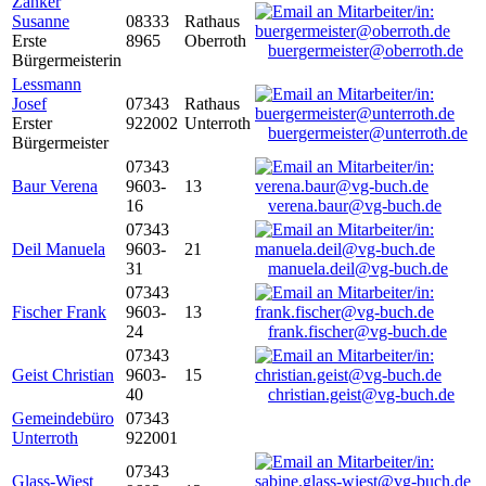
Zanker
Susanne
08333
Rathaus
Erste
8965
Oberroth
buergermeister@oberroth.de
Bürgermeisterin
Lessmann
Josef
07343
Rathaus
Erster
922002
Unterroth
buergermeister@unterroth.de
Bürgermeister
07343
Baur Verena
9603-
13
16
verena.baur@vg-buch.de
07343
Deil Manuela
9603-
21
31
manuela.deil@vg-buch.de
07343
Fischer Frank
9603-
13
24
frank.fischer@vg-buch.de
07343
Geist Christian
9603-
15
40
christian.geist@vg-buch.de
Gemeindebüro
07343
Unterroth
922001
07343
Glass-Wiest