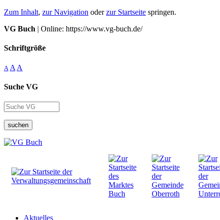
Zum Inhalt
,
zur Navigation
oder
zur Startseite
springen.
VG Buch
| Online: https://www.vg-buch.de/
Schriftgröße
A
A
A
Suche VG
suchen
Aktuelles