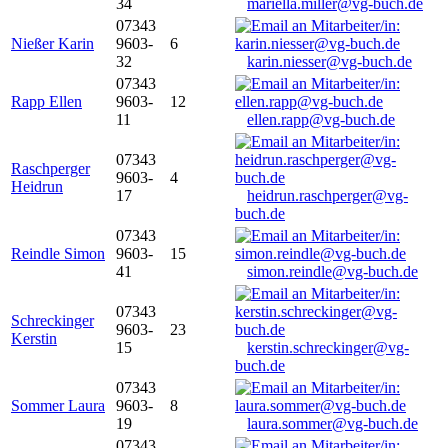
34
mariella.miller@vg-buch.de
07343
Nießer Karin
9603-
6
32
karin.niesser@vg-buch.de
07343
Rapp Ellen
9603-
12
11
ellen.rapp@vg-buch.de
07343
Raschperger
9603-
4
Heidrun
17
heidrun.raschperger@vg-
buch.de
07343
Reindle Simon
9603-
15
41
simon.reindle@vg-buch.de
07343
Schreckinger
9603-
23
Kerstin
15
kerstin.schreckinger@vg-
buch.de
07343
Sommer Laura
9603-
8
19
laura.sommer@vg-buch.de
07343