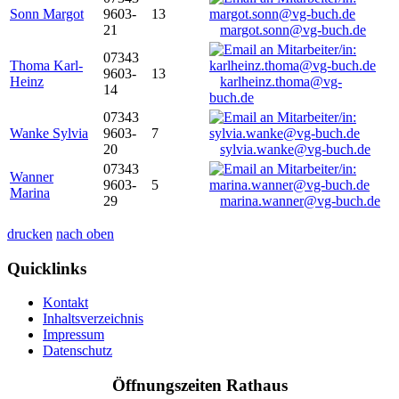
Sonn Margot
9603-
13
21
margot.sonn@vg-buch.de
07343
Thoma Karl-
9603-
13
Heinz
karlheinz.thoma@vg-
14
buch.de
07343
Wanke Sylvia
9603-
7
20
sylvia.wanke@vg-buch.de
07343
Wanner
9603-
5
Marina
29
marina.wanner@vg-buch.de
drucken
nach oben
Quicklinks
Kontakt
Inhaltsverzeichnis
Impressum
Datenschutz
Öffnungszeiten Rathaus