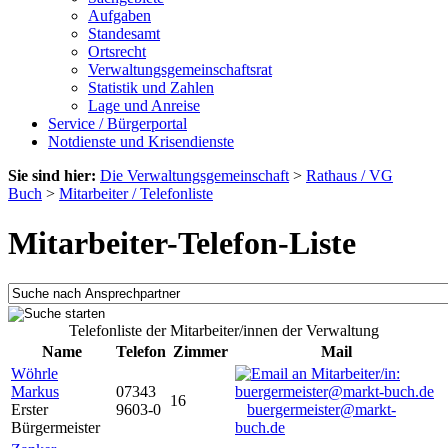
Aufgaben
Standesamt
Ortsrecht
Verwaltungsgemeinschaftsrat
Statistik und Zahlen
Lage und Anreise
Service / Bürgerportal
Notdienste und Krisendienste
Sie sind hier:
Die Verwaltungsgemeinschaft
>
Rathaus / VG
Buch
>
Mitarbeiter / Telefonliste
Mitarbeiter-Telefon-Liste
Telefonliste der Mitarbeiter/innen der Verwaltung
Name
Telefon
Zimmer
Mail
Wöhrle
Markus
07343
16
Erster
9603-0
buergermeister@markt-
Bürgermeister
buch.de