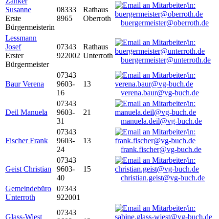
Zanker
Susanne
08333
Rathaus
Erste
8965
Oberroth
buergermeister@oberroth.de
Bürgermeisterin
Lessmann
Josef
07343
Rathaus
Erster
922002
Unterroth
buergermeister@unterroth.de
Bürgermeister
07343
Baur Verena
9603-
13
16
verena.baur@vg-buch.de
07343
Deil Manuela
9603-
21
31
manuela.deil@vg-buch.de
07343
Fischer Frank
9603-
13
24
frank.fischer@vg-buch.de
07343
Geist Christian
9603-
15
40
christian.geist@vg-buch.de
Gemeindebüro
07343
Unterroth
922001
07343
Glass-Wiest