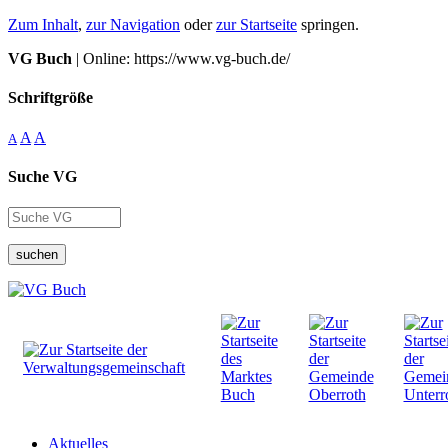
Zum Inhalt
,
zur Navigation
oder
zur Startseite
springen.
VG Buch
| Online: https://www.vg-buch.de/
Schriftgröße
A
A
A
Suche VG
suchen
Aktuelles