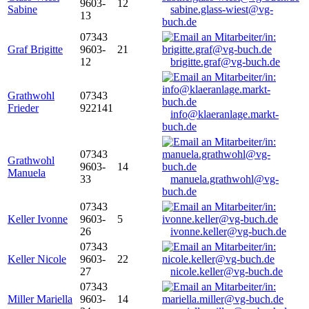
9603-
12
Sabine
sabine.glass-wiest@vg-
13
buch.de
07343
Graf Brigitte
9603-
21
12
brigitte.graf@vg-buch.de
Grathwohl
07343
Frieder
922141
info@klaeranlage.markt-
buch.de
07343
Grathwohl
9603-
14
Manuela
33
manuela.grathwohl@vg-
buch.de
07343
Keller Ivonne
9603-
5
26
ivonne.keller@vg-buch.de
07343
Keller Nicole
9603-
22
27
nicole.keller@vg-buch.de
07343
Miller Mariella
9603-
14