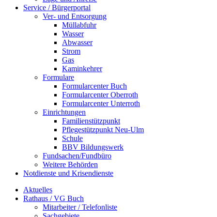
Service / Bürgerportal
Ver- und Entsorgung
Müllabfuhr
Wasser
Abwasser
Strom
Gas
Kaminkehrer
Formulare
Formularcenter Buch
Formularcenter Oberroth
Formularcenter Unterroth
Einrichtungen
Familienstützpunkt
Pflegestützpunkt Neu-Ulm
Schule
BBV Bildungswerk
Fundsachen/Fundbüro
Weitere Behörden
Notdienste und Krisendienste
Aktuelles
Rathaus / VG Buch
Mitarbeiter / Telefonliste
Sachgebiete