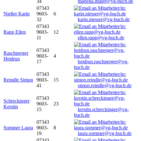
34
mariella.miller@vg-buch.de
07343
Nießer Karin
9603-
6
32
karin.niesser@vg-buch.de
07343
Rapp Ellen
9603-
12
11
ellen.rapp@vg-buch.de
07343
Raschperger
9603-
4
Heidrun
17
heidrun.raschperger@vg-
buch.de
07343
Reindle Simon
9603-
15
41
simon.reindle@vg-buch.de
07343
Schreckinger
9603-
23
Kerstin
15
kerstin.schreckinger@vg-
buch.de
07343
Sommer Laura
9603-
8
19
laura.sommer@vg-buch.de
07343