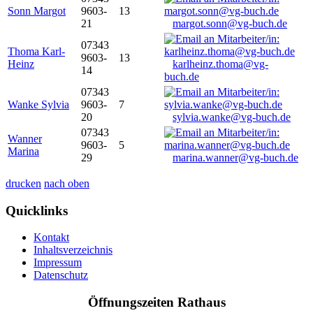
Sonn Margot
9603-
13
21
margot.sonn@vg-buch.de
07343
Thoma Karl-
9603-
13
Heinz
karlheinz.thoma@vg-
14
buch.de
07343
Wanke Sylvia
9603-
7
20
sylvia.wanke@vg-buch.de
07343
Wanner
9603-
5
Marina
29
marina.wanner@vg-buch.de
drucken
nach oben
Quicklinks
Kontakt
Inhaltsverzeichnis
Impressum
Datenschutz
Öffnungszeiten Rathaus