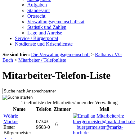
Aufgaben
Standesamt
Ortsrecht
Verwaltungsgemeinschaftsrat
Statistik und Zahlen
Lage und Anreise
Service / Bürgerportal
Notdienste und Krisendienste
Sie sind hier:
Die Verwaltungsgemeinschaft
>
Rathaus / VG
Buch
>
Mitarbeiter / Telefonliste
Mitarbeiter-Telefon-Liste
Telefonliste der Mitarbeiter/innen der Verwaltung
Name
Telefon
Zimmer
Mail
Wöhrle
Markus
07343
16
Erster
9603-0
buergermeister@markt-
Bürgermeister
buch.de