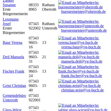
Zanker
Susanne
08333
Rathaus
Erste
8965
Oberroth
buergermeister@oberroth.de
Bürgermeisterin
Lessmann
Josef
07343
Rathaus
Erster
922002
Unterroth
buergermeister@unterroth.de
Bürgermeister
07343
Baur Verena
9603-
13
16
verena.baur@vg-buch.de
07343
Deil Manuela
9603-
21
31
manuela.deil@vg-buch.de
07343
Fischer Frank
9603-
13
24
frank.fischer@vg-buch.de
07343
Geist Christian
9603-
15
40
christian.geist@vg-buch.de
Gemeindebüro
07343
Unterroth
922001
07343
Glass-Wiest