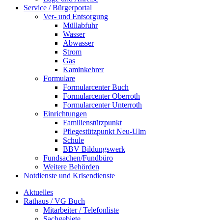
Service / Bürgerportal
Ver- und Entsorgung
Müllabfuhr
Wasser
Abwasser
Strom
Gas
Kaminkehrer
Formulare
Formularcenter Buch
Formularcenter Oberroth
Formularcenter Unterroth
Einrichtungen
Familienstützpunkt
Pflegestützpunkt Neu-Ulm
Schule
BBV Bildungswerk
Fundsachen/Fundbüro
Weitere Behörden
Notdienste und Krisendienste
Aktuelles
Rathaus / VG Buch
Mitarbeiter / Telefonliste
Sachgebiete