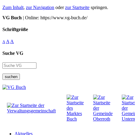
Zum Inhalt
,
zur Navigation
oder
zur Startseite
springen.
VG Buch
| Online: https://www.vg-buch.de/
Schriftgröße
A
A
A
Suche VG
suchen
Aktuelles