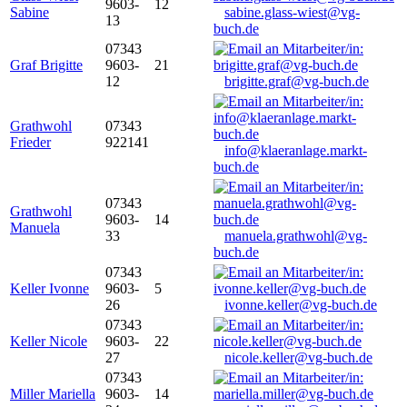
9603-
12
Sabine
sabine.glass-wiest@vg-
13
buch.de
07343
Graf Brigitte
9603-
21
12
brigitte.graf@vg-buch.de
Grathwohl
07343
Frieder
922141
info@klaeranlage.markt-
buch.de
07343
Grathwohl
9603-
14
Manuela
33
manuela.grathwohl@vg-
buch.de
07343
Keller Ivonne
9603-
5
26
ivonne.keller@vg-buch.de
07343
Keller Nicole
9603-
22
27
nicole.keller@vg-buch.de
07343
Miller Mariella
9603-
14