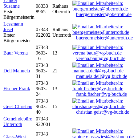
Zanker
Susanne
08333
Rathaus
Erste
8965
Oberroth
buergermeister@oberroth.de
Bürgermeisterin
Lessmann
Josef
07343
Rathaus
Erster
922002
Unterroth
buergermeister@unterroth.de
Bürgermeister
07343
Baur Verena
9603-
13
16
verena.baur@vg-buch.de
07343
Deil Manuela
9603-
21
31
manuela.deil@vg-buch.de
07343
Fischer Frank
9603-
13
24
frank.fischer@vg-buch.de
07343
Geist Christian
9603-
15
40
christian.geist@vg-buch.de
Gemeindebüro
07343
Unterroth
922001
07343
Glass-Wiest