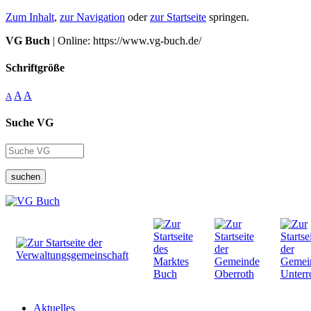
Zum Inhalt
,
zur Navigation
oder
zur Startseite
springen.
VG Buch
| Online: https://www.vg-buch.de/
Schriftgröße
A
A
A
Suche VG
suchen
Aktuelles