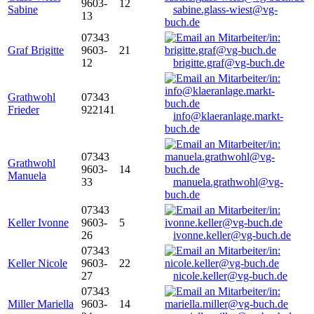
9603-
12
Sabine
sabine.glass-wiest@vg-
13
buch.de
07343
Graf Brigitte
9603-
21
12
brigitte.graf@vg-buch.de
Grathwohl
07343
Frieder
922141
info@klaeranlage.markt-
buch.de
07343
Grathwohl
9603-
14
Manuela
33
manuela.grathwohl@vg-
buch.de
07343
Keller Ivonne
9603-
5
26
ivonne.keller@vg-buch.de
07343
Keller Nicole
9603-
22
27
nicole.keller@vg-buch.de
07343
Miller Mariella
9603-
14