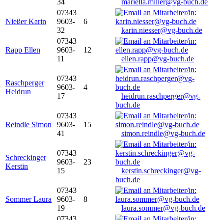
34
mariella.miller@vg-buch.de
07343
Nießer Karin
9603-
6
32
karin.niesser@vg-buch.de
07343
Rapp Ellen
9603-
12
11
ellen.rapp@vg-buch.de
07343
Raschperger
9603-
4
Heidrun
17
heidrun.raschperger@vg-
buch.de
07343
Reindle Simon
9603-
15
41
simon.reindle@vg-buch.de
07343
Schreckinger
9603-
23
Kerstin
15
kerstin.schreckinger@vg-
buch.de
07343
Sommer Laura
9603-
8
19
laura.sommer@vg-buch.de
07343