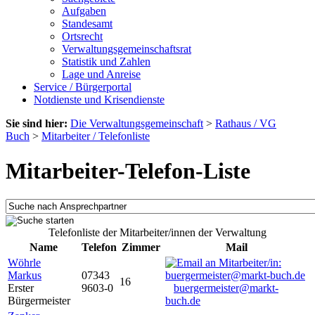
Aufgaben
Standesamt
Ortsrecht
Verwaltungsgemeinschaftsrat
Statistik und Zahlen
Lage und Anreise
Service / Bürgerportal
Notdienste und Krisendienste
Sie sind hier:
Die Verwaltungsgemeinschaft
>
Rathaus / VG
Buch
>
Mitarbeiter / Telefonliste
Mitarbeiter-Telefon-Liste
Telefonliste der Mitarbeiter/innen der Verwaltung
Name
Telefon
Zimmer
Mail
Wöhrle
Markus
07343
16
Erster
9603-0
buergermeister@markt-
Bürgermeister
buch.de