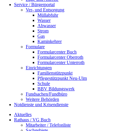
Service / Bürgerportal
Ver- und Entsorgung
Müllabfuhr
Wasser
Abwasser
Strom
Gas
Kaminkehrer
Formulare
Formularcenter Buch
Formularcenter Oberroth
Formularcenter Unterroth
Einrichtungen
Familienstützpunkt
Pflegestützpunkt Neu-Ulm
Schule
BBV Bildungswerk
Fundsachen/Fundbüro
Weitere Behörden
Notdienste und Krisendienste
Aktuelles
Rathaus / VG Buch
Mitarbeiter / Telefonliste
Sachgebiete