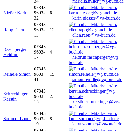
34
mariella.miller@vg-buch.de
07343
Nießer Karin
9603-
6
32
karin.niesser@vg-buch.de
07343
Rapp Ellen
9603-
12
11
ellen.rapp@vg-buch.de
07343
Raschperger
9603-
4
Heidrun
17
heidrun.raschperger@vg-
buch.de
07343
Reindle Simon
9603-
15
41
simon.reindle@vg-buch.de
07343
Schreckinger
9603-
23
Kerstin
15
kerstin.schreckinger@vg-
buch.de
07343
Sommer Laura
9603-
8
19
laura.sommer@vg-buch.de
07343