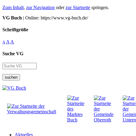
Zum Inhalt
,
zur Navigation
oder
zur Startseite
springen.
VG Buch
| Online: https://www.vg-buch.de/
Schriftgröße
A
A
A
Suche VG
suchen
Aktuelles