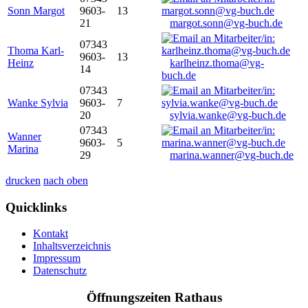
Sonn Margot
9603-
13
21
margot.sonn@vg-buch.de
07343
Thoma Karl-
9603-
13
Heinz
karlheinz.thoma@vg-
14
buch.de
07343
Wanke Sylvia
9603-
7
20
sylvia.wanke@vg-buch.de
07343
Wanner
9603-
5
Marina
29
marina.wanner@vg-buch.de
drucken
nach oben
Quicklinks
Kontakt
Inhaltsverzeichnis
Impressum
Datenschutz
Öffnungszeiten Rathaus