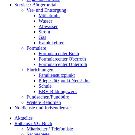
Service / Bürgerportal
Ver- und Entsorgung
Müllabfuhr
Wasser
Abwasser
Strom
Gas
Kaminkehrer
Formulare
Formularcenter Buch
Formularcenter Oberroth
Formularcenter Unterroth
Einrichtungen
Familienstützpunkt
Pflegestützpunkt Neu-Ulm
Schule
BBV Bildungswerk
Fundsachen/Fundbüro
Weitere Behörden
Notdienste und Krisendienste
Aktuelles
Rathaus / VG Buch
Mitarbeiter / Telefonliste
Sachgebiete