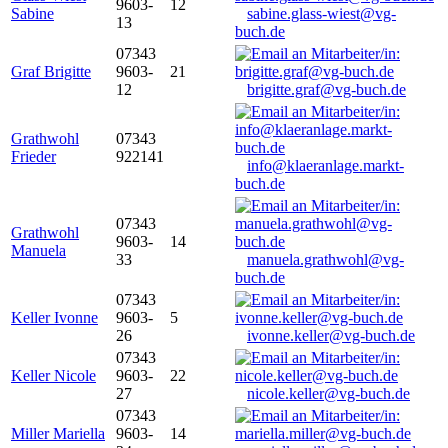
9603-
12
Sabine
sabine.glass-wiest@vg-
13
buch.de
07343
Graf Brigitte
9603-
21
12
brigitte.graf@vg-buch.de
Grathwohl
07343
Frieder
922141
info@klaeranlage.markt-
buch.de
07343
Grathwohl
9603-
14
Manuela
33
manuela.grathwohl@vg-
buch.de
07343
Keller Ivonne
9603-
5
26
ivonne.keller@vg-buch.de
07343
Keller Nicole
9603-
22
27
nicole.keller@vg-buch.de
07343
Miller Mariella
9603-
14