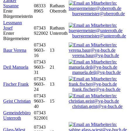
Zanker
Susanne
08333
Rathaus
Erste
8965
Oberroth
buergermeister@oberroth.de
Bürgermeisterin
Lessmann
Josef
07343
Rathaus
Erster
922002
Unterroth
buergermeister@unterroth.de
Bürgermeister
07343
Baur Verena
9603-
13
16
verena.baur@vg-buch.de
07343
Deil Manuela
9603-
21
31
manuela.deil@vg-buch.de
07343
Fischer Frank
9603-
13
24
frank.fischer@vg-buch.de
07343
Geist Christian
9603-
15
40
christian.geist@vg-buch.de
Gemeindebüro
07343
Unterroth
922001
07343
Glass-Wiest