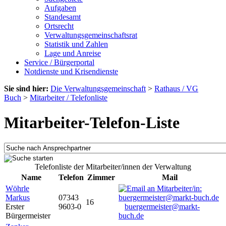
Aufgaben
Standesamt
Ortsrecht
Verwaltungsgemeinschaftsrat
Statistik und Zahlen
Lage und Anreise
Service / Bürgerportal
Notdienste und Krisendienste
Sie sind hier:
Die Verwaltungsgemeinschaft
>
Rathaus / VG
Buch
>
Mitarbeiter / Telefonliste
Mitarbeiter-Telefon-Liste
Telefonliste der Mitarbeiter/innen der Verwaltung
Name
Telefon
Zimmer
Mail
Wöhrle
Markus
07343
16
Erster
9603-0
buergermeister@markt-
Bürgermeister
buch.de