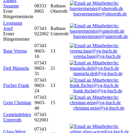
Zanker
Susanne
08333
Rathaus
Erste
8965
Oberroth
buergermeister@oberroth.de
Bürgermeisterin
Lessmann
Josef
07343
Rathaus
Erster
922002
Unterroth
buergermeister@unterroth.de
Bürgermeister
07343
Baur Verena
9603-
13
16
verena.baur@vg-buch.de
07343
Deil Manuela
9603-
21
31
manuela.deil@vg-buch.de
07343
Fischer Frank
9603-
13
24
frank.fischer@vg-buch.de
07343
Geist Christian
9603-
15
40
christian.geist@vg-buch.de
Gemeindebüro
07343
Unterroth
922001
07343
Glass-Wiest