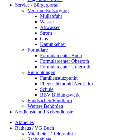
Service / Bürgerportal
Ver- und Entsorgung
Müllabfuhr
Wasser
Abwasser
Strom
Gas
Kaminkehrer
Formulare
Formularcenter Buch
Formularcenter Oberroth
Formularcenter Unterroth
Einrichtungen
Familienstützpunkt
Pflegestützpunkt Neu-Ulm
Schule
BBV Bildungswerk
Fundsachen/Fundbüro
Weitere Behörden
Notdienste und Krisendienste
Aktuelles
Rathaus / VG Buch
Mitarbeiter / Telefonliste
Sachgebiete