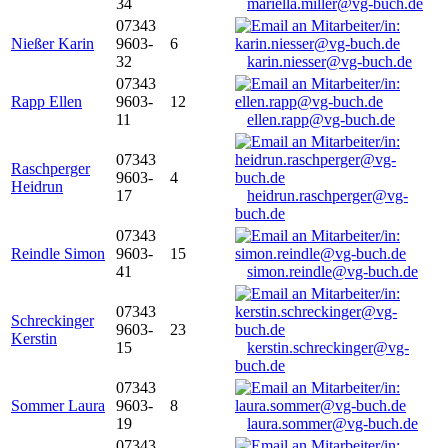
34
mariella.miller@vg-buch.de
07343
Nießer Karin
9603-
6
32
karin.niesser@vg-buch.de
07343
Rapp Ellen
9603-
12
11
ellen.rapp@vg-buch.de
07343
Raschperger
9603-
4
Heidrun
17
heidrun.raschperger@vg-
buch.de
07343
Reindle Simon
9603-
15
41
simon.reindle@vg-buch.de
07343
Schreckinger
9603-
23
Kerstin
15
kerstin.schreckinger@vg-
buch.de
07343
Sommer Laura
9603-
8
19
laura.sommer@vg-buch.de
07343