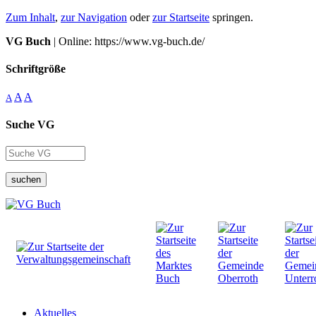
Zum Inhalt
,
zur Navigation
oder
zur Startseite
springen.
VG Buch
| Online: https://www.vg-buch.de/
Schriftgröße
A
A
A
Suche VG
suchen
Aktuelles