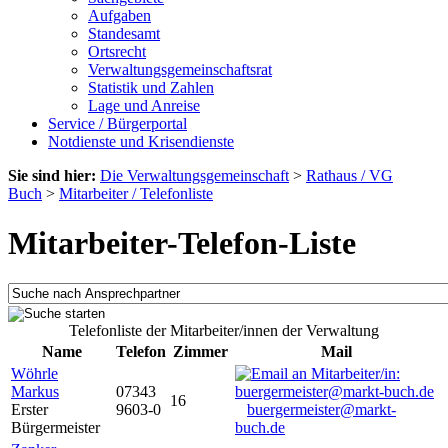
Aufgaben
Standesamt
Ortsrecht
Verwaltungsgemeinschaftsrat
Statistik und Zahlen
Lage und Anreise
Service / Bürgerportal
Notdienste und Krisendienste
Sie sind hier:
Die Verwaltungsgemeinschaft
>
Rathaus / VG
Buch
>
Mitarbeiter / Telefonliste
Mitarbeiter-Telefon-Liste
Telefonliste der Mitarbeiter/innen der Verwaltung
Name
Telefon
Zimmer
Mail
Wöhrle
Markus
07343
16
Erster
9603-0
buergermeister@markt-
Bürgermeister
buch.de