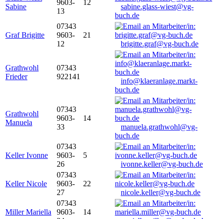
9603-
12
Sabine
sabine.glass-wiest@vg-
13
buch.de
07343
Graf Brigitte
9603-
21
12
brigitte.graf@vg-buch.de
Grathwohl
07343
Frieder
922141
info@klaeranlage.markt-
buch.de
07343
Grathwohl
9603-
14
Manuela
33
manuela.grathwohl@vg-
buch.de
07343
Keller Ivonne
9603-
5
26
ivonne.keller@vg-buch.de
07343
Keller Nicole
9603-
22
27
nicole.keller@vg-buch.de
07343
Miller Mariella
9603-
14