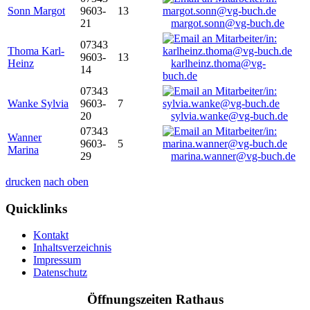
Sonn Margot
9603-
13
21
margot.sonn@vg-buch.de
07343
Thoma Karl-
9603-
13
Heinz
karlheinz.thoma@vg-
14
buch.de
07343
Wanke Sylvia
9603-
7
20
sylvia.wanke@vg-buch.de
07343
Wanner
9603-
5
Marina
29
marina.wanner@vg-buch.de
drucken
nach oben
Quicklinks
Kontakt
Inhaltsverzeichnis
Impressum
Datenschutz
Öffnungszeiten Rathaus