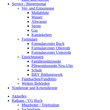
Service / Bürgerportal
Ver- und Entsorgung
Müllabfuhr
Wasser
Abwasser
Strom
Gas
Kaminkehrer
Formulare
Formularcenter Buch
Formularcenter Oberroth
Formularcenter Unterroth
Einrichtungen
Familienstützpunkt
Pflegestützpunkt Neu-Ulm
Schule
BBV Bildungswerk
Fundsachen/Fundbüro
Weitere Behörden
Notdienste und Krisendienste
Aktuelles
Rathaus / VG Buch
Mitarbeiter / Telefonliste
Sachgebiete