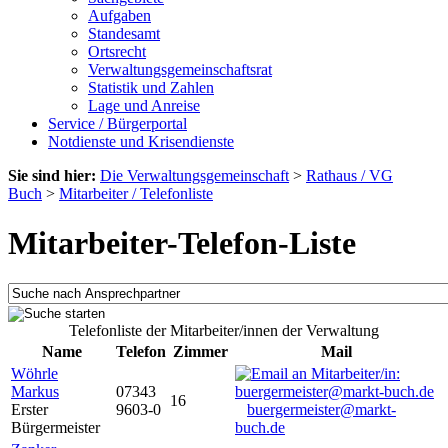
Aufgaben
Standesamt
Ortsrecht
Verwaltungsgemeinschaftsrat
Statistik und Zahlen
Lage und Anreise
Service / Bürgerportal
Notdienste und Krisendienste
Sie sind hier:
Die Verwaltungsgemeinschaft
>
Rathaus / VG
Buch
>
Mitarbeiter / Telefonliste
Mitarbeiter-Telefon-Liste
Telefonliste der Mitarbeiter/innen der Verwaltung
Name
Telefon
Zimmer
Mail
Wöhrle
Markus
07343
16
Erster
9603-0
buergermeister@markt-
Bürgermeister
buch.de