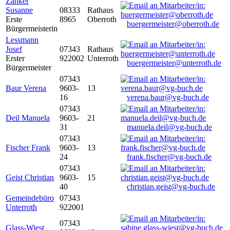
Zanker
Susanne
08333
Rathaus
Erste
8965
Oberroth
buergermeister@oberroth.de
Bürgermeisterin
Lessmann
Josef
07343
Rathaus
Erster
922002
Unterroth
buergermeister@unterroth.de
Bürgermeister
07343
Baur Verena
9603-
13
16
verena.baur@vg-buch.de
07343
Deil Manuela
9603-
21
31
manuela.deil@vg-buch.de
07343
Fischer Frank
9603-
13
24
frank.fischer@vg-buch.de
07343
Geist Christian
9603-
15
40
christian.geist@vg-buch.de
Gemeindebüro
07343
Unterroth
922001
07343
Glass-Wiest