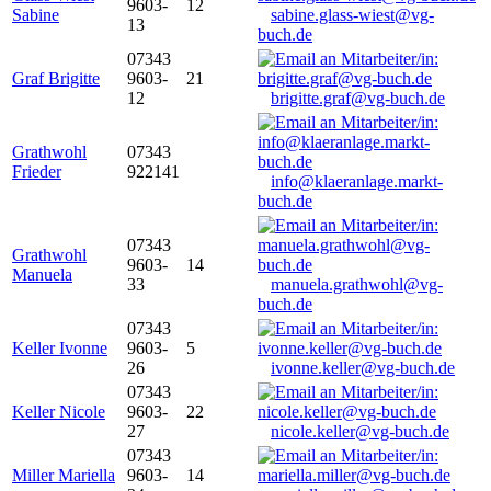
9603-
12
Sabine
sabine.glass-wiest@vg-
13
buch.de
07343
Graf Brigitte
9603-
21
12
brigitte.graf@vg-buch.de
Grathwohl
07343
Frieder
922141
info@klaeranlage.markt-
buch.de
07343
Grathwohl
9603-
14
Manuela
33
manuela.grathwohl@vg-
buch.de
07343
Keller Ivonne
9603-
5
26
ivonne.keller@vg-buch.de
07343
Keller Nicole
9603-
22
27
nicole.keller@vg-buch.de
07343
Miller Mariella
9603-
14