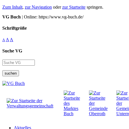
Zum Inhalt
,
zur Navigation
oder
zur Startseite
springen.
VG Buch
| Online: https://www.vg-buch.de/
Schriftgröße
A
A
A
Suche VG
suchen
Aktuelles