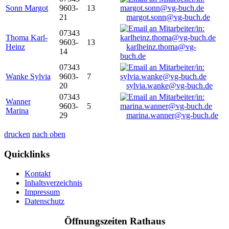
Sonn Margot
9603-
13
21
margot.sonn@vg-buch.de
07343
Thoma Karl-
9603-
13
Heinz
karlheinz.thoma@vg-
14
buch.de
07343
Wanke Sylvia
9603-
7
20
sylvia.wanke@vg-buch.de
07343
Wanner
9603-
5
Marina
29
marina.wanner@vg-buch.de
drucken
nach oben
Quicklinks
Kontakt
Inhaltsverzeichnis
Impressum
Datenschutz
Öffnungszeiten Rathaus