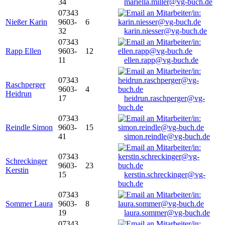
34
mariella.miller@vg-buch.de
07343
Nießer Karin
9603-
6
32
karin.niesser@vg-buch.de
07343
Rapp Ellen
9603-
12
11
ellen.rapp@vg-buch.de
07343
Raschperger
9603-
4
Heidrun
17
heidrun.raschperger@vg-
buch.de
07343
Reindle Simon
9603-
15
41
simon.reindle@vg-buch.de
07343
Schreckinger
9603-
23
Kerstin
15
kerstin.schreckinger@vg-
buch.de
07343
Sommer Laura
9603-
8
19
laura.sommer@vg-buch.de
07343