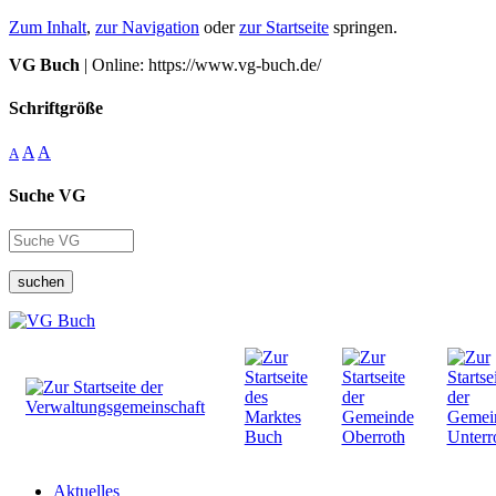
Zum Inhalt
,
zur Navigation
oder
zur Startseite
springen.
VG Buch
| Online: https://www.vg-buch.de/
Schriftgröße
A
A
A
Suche VG
suchen
Aktuelles