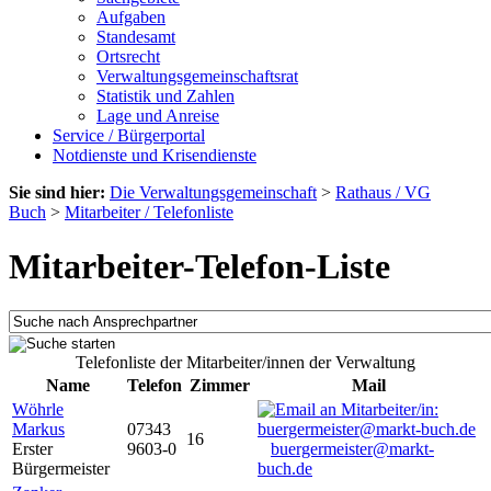
Aufgaben
Standesamt
Ortsrecht
Verwaltungsgemeinschaftsrat
Statistik und Zahlen
Lage und Anreise
Service / Bürgerportal
Notdienste und Krisendienste
Sie sind hier:
Die Verwaltungsgemeinschaft
>
Rathaus / VG
Buch
>
Mitarbeiter / Telefonliste
Mitarbeiter-Telefon-Liste
Telefonliste der Mitarbeiter/innen der Verwaltung
Name
Telefon
Zimmer
Mail
Wöhrle
Markus
07343
16
Erster
9603-0
buergermeister@markt-
Bürgermeister
buch.de