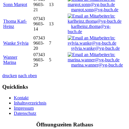
Sonn Margot
9603-
13
21
margot.sonn@vg-buch.de
07343
Thoma Karl-
9603-
13
Heinz
karlheinz.thoma@vg-
14
buch.de
07343
Wanke Sylvia
9603-
7
20
sylvia.wanke@vg-buch.de
07343
Wanner
9603-
5
Marina
29
marina.wanner@vg-buch.de
drucken
nach oben
Quicklinks
Kontakt
Inhaltsverzeichnis
Impressum
Datenschutz
Öffnungszeiten Rathaus