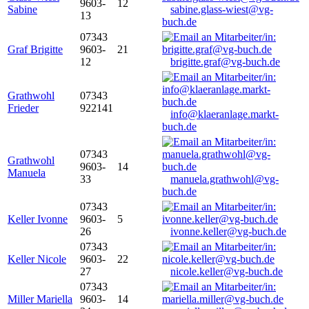
9603-
12
Sabine
sabine.glass-wiest@vg-
13
buch.de
07343
Graf Brigitte
9603-
21
12
brigitte.graf@vg-buch.de
Grathwohl
07343
Frieder
922141
info@klaeranlage.markt-
buch.de
07343
Grathwohl
9603-
14
Manuela
33
manuela.grathwohl@vg-
buch.de
07343
Keller Ivonne
9603-
5
26
ivonne.keller@vg-buch.de
07343
Keller Nicole
9603-
22
27
nicole.keller@vg-buch.de
07343
Miller Mariella
9603-
14