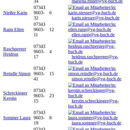
34
mariella.miller@vg-buch.de
07343
Nießer Karin
9603-
6
32
karin.niesser@vg-buch.de
07343
Rapp Ellen
9603-
12
11
ellen.rapp@vg-buch.de
07343
Raschperger
9603-
4
Heidrun
17
heidrun.raschperger@vg-
buch.de
07343
Reindle Simon
9603-
15
41
simon.reindle@vg-buch.de
07343
Schreckinger
9603-
23
Kerstin
15
kerstin.schreckinger@vg-
buch.de
07343
Sommer Laura
9603-
8
19
laura.sommer@vg-buch.de
07343