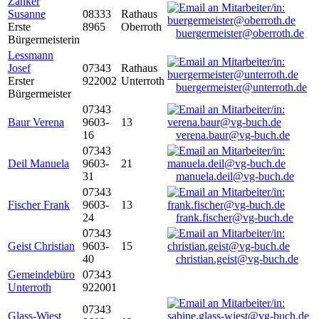
Zanker
Susanne
08333
Rathaus
Erste
8965
Oberroth
buergermeister@oberroth.de
Bürgermeisterin
Lessmann
Josef
07343
Rathaus
Erster
922002
Unterroth
buergermeister@unterroth.de
Bürgermeister
07343
Baur Verena
9603-
13
16
verena.baur@vg-buch.de
07343
Deil Manuela
9603-
21
31
manuela.deil@vg-buch.de
07343
Fischer Frank
9603-
13
24
frank.fischer@vg-buch.de
07343
Geist Christian
9603-
15
40
christian.geist@vg-buch.de
Gemeindebüro
07343
Unterroth
922001
07343
Glass-Wiest