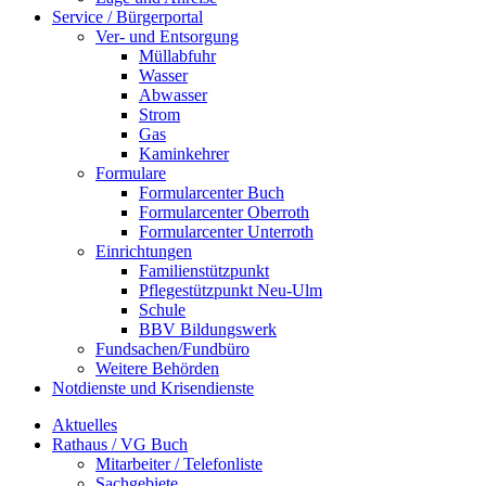
Service / Bürgerportal
Ver- und Entsorgung
Müllabfuhr
Wasser
Abwasser
Strom
Gas
Kaminkehrer
Formulare
Formularcenter Buch
Formularcenter Oberroth
Formularcenter Unterroth
Einrichtungen
Familienstützpunkt
Pflegestützpunkt Neu-Ulm
Schule
BBV Bildungswerk
Fundsachen/Fundbüro
Weitere Behörden
Notdienste und Krisendienste
Aktuelles
Rathaus / VG Buch
Mitarbeiter / Telefonliste
Sachgebiete