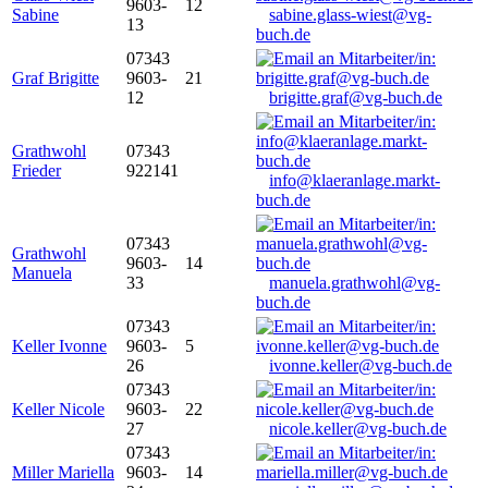
9603-
12
Sabine
sabine.glass-wiest@vg-
13
buch.de
07343
Graf Brigitte
9603-
21
12
brigitte.graf@vg-buch.de
Grathwohl
07343
Frieder
922141
info@klaeranlage.markt-
buch.de
07343
Grathwohl
9603-
14
Manuela
33
manuela.grathwohl@vg-
buch.de
07343
Keller Ivonne
9603-
5
26
ivonne.keller@vg-buch.de
07343
Keller Nicole
9603-
22
27
nicole.keller@vg-buch.de
07343
Miller Mariella
9603-
14