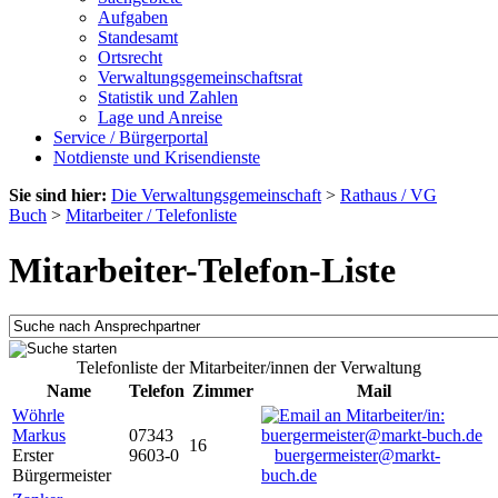
Aufgaben
Standesamt
Ortsrecht
Verwaltungsgemeinschaftsrat
Statistik und Zahlen
Lage und Anreise
Service / Bürgerportal
Notdienste und Krisendienste
Sie sind hier:
Die Verwaltungsgemeinschaft
>
Rathaus / VG
Buch
>
Mitarbeiter / Telefonliste
Mitarbeiter-Telefon-Liste
Telefonliste der Mitarbeiter/innen der Verwaltung
Name
Telefon
Zimmer
Mail
Wöhrle
Markus
07343
16
Erster
9603-0
buergermeister@markt-
Bürgermeister
buch.de