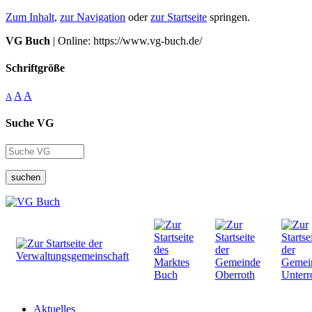
Zum Inhalt
,
zur Navigation
oder
zur Startseite
springen.
VG Buch
| Online: https://www.vg-buch.de/
Schriftgröße
A
A
A
Suche VG
suchen
Aktuelles