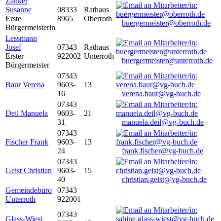
Zanker
Susanne
08333
Rathaus
Erste
8965
Oberroth
buergermeister@oberroth.de
Bürgermeisterin
Lessmann
Josef
07343
Rathaus
Erster
922002
Unterroth
buergermeister@unterroth.de
Bürgermeister
07343
Baur Verena
9603-
13
16
verena.baur@vg-buch.de
07343
Deil Manuela
9603-
21
31
manuela.deil@vg-buch.de
07343
Fischer Frank
9603-
13
24
frank.fischer@vg-buch.de
07343
Geist Christian
9603-
15
40
christian.geist@vg-buch.de
Gemeindebüro
07343
Unterroth
922001
07343
Glass-Wiest