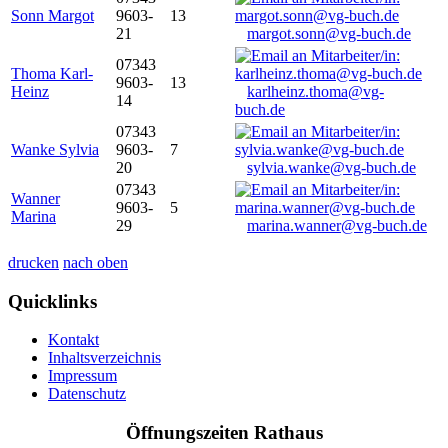
Sonn Margot
9603-
13
21
margot.sonn@vg-buch.de
07343
Thoma Karl-
9603-
13
Heinz
karlheinz.thoma@vg-
14
buch.de
07343
Wanke Sylvia
9603-
7
20
sylvia.wanke@vg-buch.de
07343
Wanner
9603-
5
Marina
29
marina.wanner@vg-buch.de
drucken
nach oben
Quicklinks
Kontakt
Inhaltsverzeichnis
Impressum
Datenschutz
Öffnungszeiten Rathaus