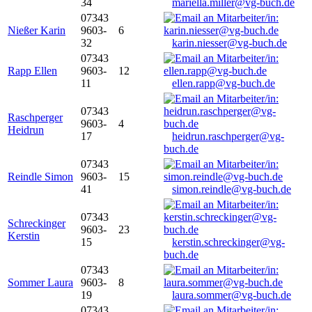
34
mariella.miller@vg-buch.de
07343
Nießer Karin
9603-
6
32
karin.niesser@vg-buch.de
07343
Rapp Ellen
9603-
12
11
ellen.rapp@vg-buch.de
07343
Raschperger
9603-
4
Heidrun
17
heidrun.raschperger@vg-
buch.de
07343
Reindle Simon
9603-
15
41
simon.reindle@vg-buch.de
07343
Schreckinger
9603-
23
Kerstin
15
kerstin.schreckinger@vg-
buch.de
07343
Sommer Laura
9603-
8
19
laura.sommer@vg-buch.de
07343