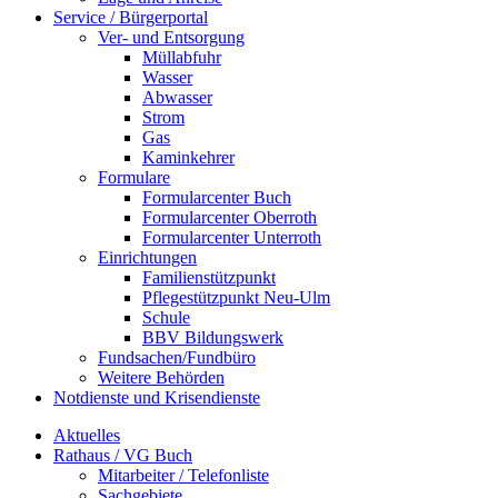
Service / Bürgerportal
Ver- und Entsorgung
Müllabfuhr
Wasser
Abwasser
Strom
Gas
Kaminkehrer
Formulare
Formularcenter Buch
Formularcenter Oberroth
Formularcenter Unterroth
Einrichtungen
Familienstützpunkt
Pflegestützpunkt Neu-Ulm
Schule
BBV Bildungswerk
Fundsachen/Fundbüro
Weitere Behörden
Notdienste und Krisendienste
Aktuelles
Rathaus / VG Buch
Mitarbeiter / Telefonliste
Sachgebiete