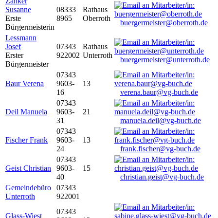
Zanker
Susanne
08333
Rathaus
Erste
8965
Oberroth
buergermeister@oberroth.de
Bürgermeisterin
Lessmann
Josef
07343
Rathaus
Erster
922002
Unterroth
buergermeister@unterroth.de
Bürgermeister
07343
Baur Verena
9603-
13
16
verena.baur@vg-buch.de
07343
Deil Manuela
9603-
21
31
manuela.deil@vg-buch.de
07343
Fischer Frank
9603-
13
24
frank.fischer@vg-buch.de
07343
Geist Christian
9603-
15
40
christian.geist@vg-buch.de
Gemeindebüro
07343
Unterroth
922001
07343
Glass-Wiest