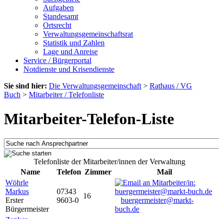
Aufgaben
Standesamt
Ortsrecht
Verwaltungsgemeinschaftsrat
Statistik und Zahlen
Lage und Anreise
Service / Bürgerportal
Notdienste und Krisendienste
Sie sind hier:
Die Verwaltungsgemeinschaft
>
Rathaus / VG
Buch
>
Mitarbeiter / Telefonliste
Mitarbeiter-Telefon-Liste
Telefonliste der Mitarbeiter/innen der Verwaltung
Name
Telefon
Zimmer
Mail
Wöhrle
Markus
07343
16
Erster
9603-0
buergermeister@markt-
Bürgermeister
buch.de