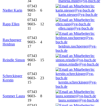
34
mariella.miller@vg-buch.de
07343
Nießer Karin
9603-
6
32
karin.niesser@vg-buch.de
07343
Rapp Ellen
9603-
12
11
ellen.rapp@vg-buch.de
07343
Raschperger
9603-
4
Heidrun
17
heidrun.raschperger@vg-
buch.de
07343
Reindle Simon
9603-
15
41
simon.reindle@vg-buch.de
07343
Schreckinger
9603-
23
Kerstin
15
kerstin.schreckinger@vg-
buch.de
07343
Sommer Laura
9603-
8
19
laura.sommer@vg-buch.de
07343