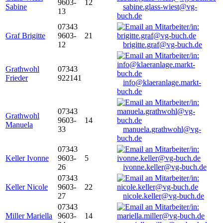
9603-
12
Sabine
sabine.glass-wiest@vg-
13
buch.de
07343
Graf Brigitte
9603-
21
12
brigitte.graf@vg-buch.de
Grathwohl
07343
Frieder
922141
info@klaeranlage.markt-
buch.de
07343
Grathwohl
9603-
14
Manuela
33
manuela.grathwohl@vg-
buch.de
07343
Keller Ivonne
9603-
5
26
ivonne.keller@vg-buch.de
07343
Keller Nicole
9603-
22
27
nicole.keller@vg-buch.de
07343
Miller Mariella
9603-
14