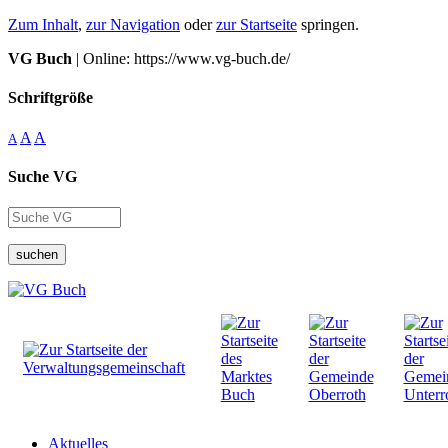
Zum Inhalt
,
zur Navigation
oder
zur Startseite
springen.
VG Buch
| Online: https://www.vg-buch.de/
Schriftgröße
A
A
A
Suche VG
suchen
Aktuelles