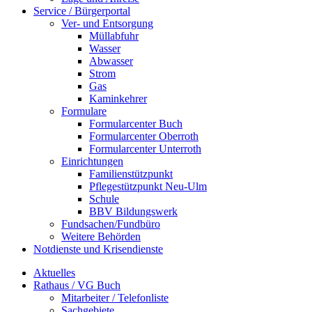
Service / Bürgerportal
Ver- und Entsorgung
Müllabfuhr
Wasser
Abwasser
Strom
Gas
Kaminkehrer
Formulare
Formularcenter Buch
Formularcenter Oberroth
Formularcenter Unterroth
Einrichtungen
Familienstützpunkt
Pflegestützpunkt Neu-Ulm
Schule
BBV Bildungswerk
Fundsachen/Fundbüro
Weitere Behörden
Notdienste und Krisendienste
Aktuelles
Rathaus / VG Buch
Mitarbeiter / Telefonliste
Sachgebiete