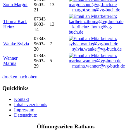
Sonn Margot
9603-
13
21
margot.sonn@vg-buch.de
07343
Thoma Karl-
9603-
13
Heinz
karlheinz.thoma@vg-
14
buch.de
07343
Wanke Sylvia
9603-
7
20
sylvia.wanke@vg-buch.de
07343
Wanner
9603-
5
Marina
29
marina.wanner@vg-buch.de
drucken
nach oben
Quicklinks
Kontakt
Inhaltsverzeichnis
Impressum
Datenschutz
Öffnungszeiten Rathaus