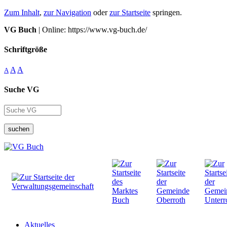
Zum Inhalt
,
zur Navigation
oder
zur Startseite
springen.
VG Buch
| Online: https://www.vg-buch.de/
Schriftgröße
A
A
A
Suche VG
suchen
Aktuelles