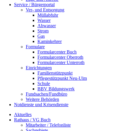
Service / Bürgerportal
Ver- und Entsorgung
Müllabfuhr
Wasser
Abwasser
Strom
Gas
Kaminkehrer
Formulare
Formularcenter Buch
Formularcenter Oberroth
Formularcenter Unterroth
Einrichtungen
Familienstützpunkt
Pflegestützpunkt Neu-Ulm
Schule
BBV Bildungswerk
Fundsachen/Fundbüro
Weitere Behörden
Notdienste und Krisendienste
Aktuelles
Rathaus / VG Buch
Mitarbeiter / Telefonliste
Sachgebiete