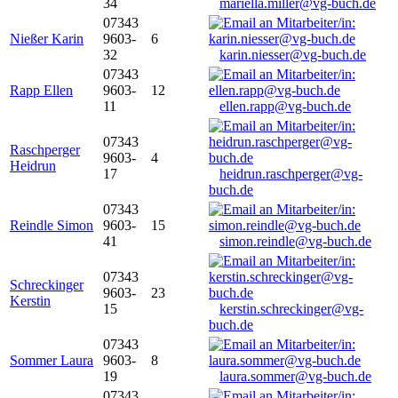
34
mariella.miller@vg-buch.de
07343
Nießer Karin
9603-
6
32
karin.niesser@vg-buch.de
07343
Rapp Ellen
9603-
12
11
ellen.rapp@vg-buch.de
07343
Raschperger
9603-
4
Heidrun
17
heidrun.raschperger@vg-
buch.de
07343
Reindle Simon
9603-
15
41
simon.reindle@vg-buch.de
07343
Schreckinger
9603-
23
Kerstin
15
kerstin.schreckinger@vg-
buch.de
07343
Sommer Laura
9603-
8
19
laura.sommer@vg-buch.de
07343