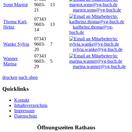
Sonn Margot
9603-
13
21
margot.sonn@vg-buch.de
07343
Thoma Karl-
9603-
13
Heinz
karlheinz.thoma@vg-
14
buch.de
07343
Wanke Sylvia
9603-
7
20
sylvia.wanke@vg-buch.de
07343
Wanner
9603-
5
Marina
29
marina.wanner@vg-buch.de
drucken
nach oben
Quicklinks
Kontakt
Inhaltsverzeichnis
Impressum
Datenschutz
Öffnungszeiten Rathaus