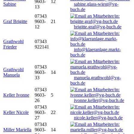
9603-
12
Sabine
sabine.glass-wiest@vg-
13
buch.de
07343
Graf Brigitte
9603-
21
12
brigitte.graf@vg-buch.de
Grathwohl
07343
Frieder
922141
info@klaeranlage.markt-
buch.de
07343
Grathwohl
9603-
14
Manuela
33
manuela.grathwohl@vg-
buch.de
07343
Keller Ivonne
9603-
5
26
ivonne.keller@vg-buch.de
07343
Keller Nicole
9603-
22
27
nicole.keller@vg-buch.de
07343
Miller Mariella
9603-
14