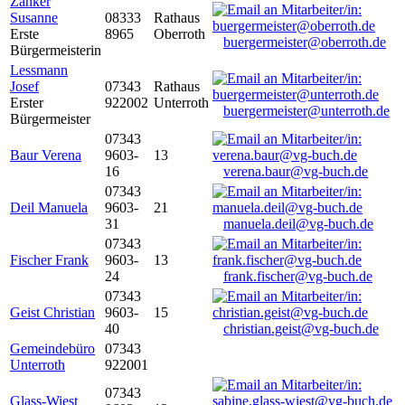
Zanker
Susanne
08333
Rathaus
Erste
8965
Oberroth
buergermeister@oberroth.de
Bürgermeisterin
Lessmann
Josef
07343
Rathaus
Erster
922002
Unterroth
buergermeister@unterroth.de
Bürgermeister
07343
Baur Verena
9603-
13
16
verena.baur@vg-buch.de
07343
Deil Manuela
9603-
21
31
manuela.deil@vg-buch.de
07343
Fischer Frank
9603-
13
24
frank.fischer@vg-buch.de
07343
Geist Christian
9603-
15
40
christian.geist@vg-buch.de
Gemeindebüro
07343
Unterroth
922001
07343
Glass-Wiest