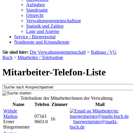
Aufgaben
Standesamt
Ortsrecht
Verwaltungsgemeinschaftsrat
Statistik und Zahlen
Lage und Anreise
Service / Bürgerportal
Notdienste und Krisendienste
Sie sind hier:
Die Verwaltungsgemeinschaft
>
Rathaus / VG
Buch
>
Mitarbeiter / Telefonliste
Mitarbeiter-Telefon-Liste
Telefonliste der Mitarbeiter/innen der Verwaltung
Name
Telefon
Zimmer
Mail
Wöhrle
Markus
07343
16
Erster
9603-0
buergermeister@markt-
Bürgermeister
buch.de