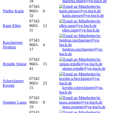
34
mariella.miller@vg-buch.de
07343
Nießer Karin
9603-
6
32
karin.niesser@vg-buch.de
07343
Rapp Ellen
9603-
12
11
ellen.rapp@vg-buch.de
07343
Raschperger
9603-
4
Heidrun
17
heidrun.raschperger@vg-
buch.de
07343
Reindle Simon
9603-
15
41
simon.reindle@vg-buch.de
07343
Schreckinger
9603-
23
Kerstin
15
kerstin.schreckinger@vg-
buch.de
07343
Sommer Laura
9603-
8
19
laura.sommer@vg-buch.de
07343