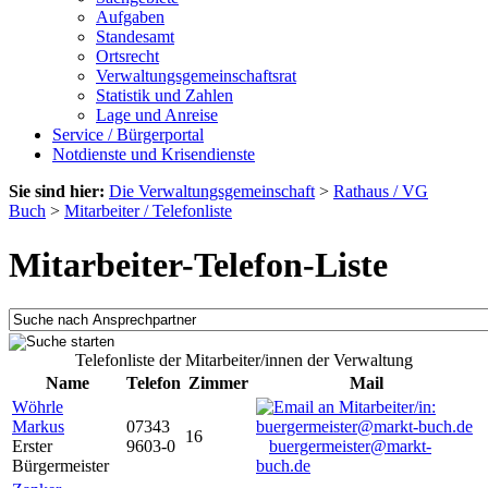
Aufgaben
Standesamt
Ortsrecht
Verwaltungsgemeinschaftsrat
Statistik und Zahlen
Lage und Anreise
Service / Bürgerportal
Notdienste und Krisendienste
Sie sind hier:
Die Verwaltungsgemeinschaft
>
Rathaus / VG
Buch
>
Mitarbeiter / Telefonliste
Mitarbeiter-Telefon-Liste
Telefonliste der Mitarbeiter/innen der Verwaltung
Name
Telefon
Zimmer
Mail
Wöhrle
Markus
07343
16
Erster
9603-0
buergermeister@markt-
Bürgermeister
buch.de