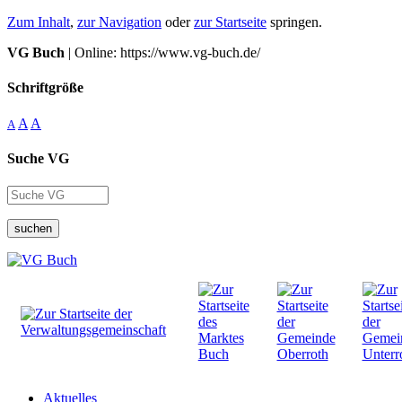
Zum Inhalt
,
zur Navigation
oder
zur Startseite
springen.
VG Buch
| Online: https://www.vg-buch.de/
Schriftgröße
A
A
A
Suche VG
suchen
Aktuelles