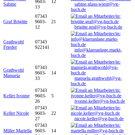
9603-
12
Sabine
sabine.glass-wiest@vg-
13
buch.de
07343
Graf Brigitte
9603-
21
12
brigitte.graf@vg-buch.de
Grathwohl
07343
Frieder
922141
info@klaeranlage.markt-
buch.de
07343
Grathwohl
9603-
14
Manuela
33
manuela.grathwohl@vg-
buch.de
07343
Keller Ivonne
9603-
5
26
ivonne.keller@vg-buch.de
07343
Keller Nicole
9603-
22
27
nicole.keller@vg-buch.de
07343
Miller Mariella
9603-
14