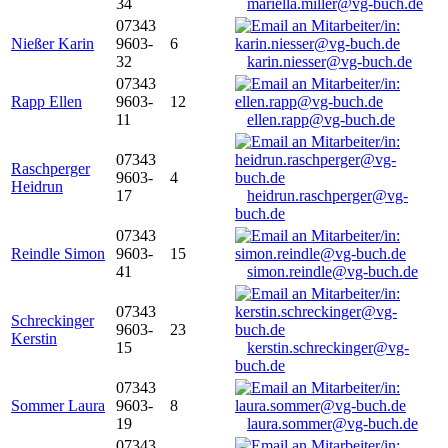
34
mariella.miller@vg-buch.de
07343
Nießer Karin
9603-
6
32
karin.niesser@vg-buch.de
07343
Rapp Ellen
9603-
12
11
ellen.rapp@vg-buch.de
07343
Raschperger
9603-
4
Heidrun
17
heidrun.raschperger@vg-
buch.de
07343
Reindle Simon
9603-
15
41
simon.reindle@vg-buch.de
07343
Schreckinger
9603-
23
Kerstin
15
kerstin.schreckinger@vg-
buch.de
07343
Sommer Laura
9603-
8
19
laura.sommer@vg-buch.de
07343