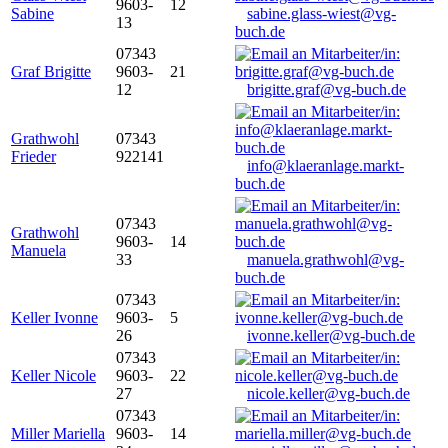
9603-
12
Sabine
sabine.glass-wiest@vg-
13
buch.de
07343
Graf Brigitte
9603-
21
12
brigitte.graf@vg-buch.de
Grathwohl
07343
Frieder
922141
info@klaeranlage.markt-
buch.de
07343
Grathwohl
9603-
14
Manuela
33
manuela.grathwohl@vg-
buch.de
07343
Keller Ivonne
9603-
5
26
ivonne.keller@vg-buch.de
07343
Keller Nicole
9603-
22
27
nicole.keller@vg-buch.de
07343
Miller Mariella
9603-
14