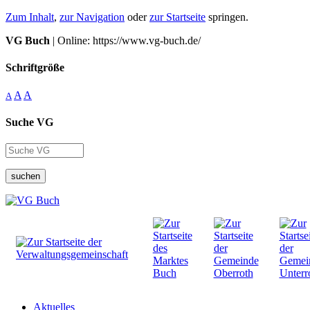
Zum Inhalt
,
zur Navigation
oder
zur Startseite
springen.
VG Buch
| Online: https://www.vg-buch.de/
Schriftgröße
A
A
A
Suche VG
suchen
Aktuelles