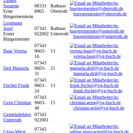
Zanker
Susanne
08333
Rathaus
Erste
8965
Oberroth
buergermeister@oberroth.de
Bürgermeisterin
Lessmann
Josef
07343
Rathaus
Erster
922002
Unterroth
buergermeister@unterroth.de
Bürgermeister
07343
Baur Verena
9603-
13
16
verena.baur@vg-buch.de
07343
Deil Manuela
9603-
21
31
manuela.deil@vg-buch.de
07343
Fischer Frank
9603-
13
24
frank.fischer@vg-buch.de
07343
Geist Christian
9603-
15
40
christian.geist@vg-buch.de
Gemeindebüro
07343
Unterroth
922001
07343
Glass-Wiest