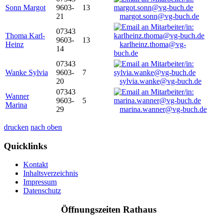
Sonn Margot
9603-
13
21
margot.sonn@vg-buch.de
07343
Thoma Karl-
9603-
13
Heinz
karlheinz.thoma@vg-
14
buch.de
07343
Wanke Sylvia
9603-
7
20
sylvia.wanke@vg-buch.de
07343
Wanner
9603-
5
Marina
29
marina.wanner@vg-buch.de
drucken
nach oben
Quicklinks
Kontakt
Inhaltsverzeichnis
Impressum
Datenschutz
Öffnungszeiten Rathaus