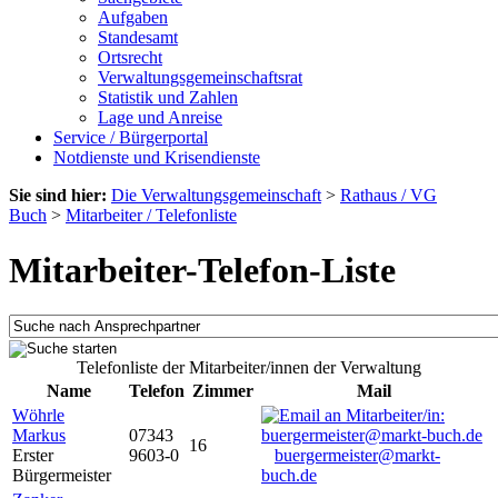
Aufgaben
Standesamt
Ortsrecht
Verwaltungsgemeinschaftsrat
Statistik und Zahlen
Lage und Anreise
Service / Bürgerportal
Notdienste und Krisendienste
Sie sind hier:
Die Verwaltungsgemeinschaft
>
Rathaus / VG
Buch
>
Mitarbeiter / Telefonliste
Mitarbeiter-Telefon-Liste
Telefonliste der Mitarbeiter/innen der Verwaltung
Name
Telefon
Zimmer
Mail
Wöhrle
Markus
07343
16
Erster
9603-0
buergermeister@markt-
Bürgermeister
buch.de