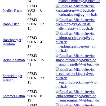
34
mariella.miller@vg-buch.de
07343
Nießer Karin
9603-
6
32
karin.niesser@vg-buch.de
07343
Rapp Ellen
9603-
12
11
ellen.rapp@vg-buch.de
07343
Raschperger
9603-
4
Heidrun
17
heidrun.raschperger@vg-
buch.de
07343
Reindle Simon
9603-
15
41
simon.reindle@vg-buch.de
07343
Schreckinger
9603-
23
Kerstin
15
kerstin.schreckinger@vg-
buch.de
07343
Sommer Laura
9603-
8
19
laura.sommer@vg-buch.de
07343