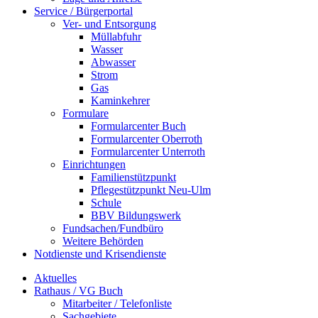
Service / Bürgerportal
Ver- und Entsorgung
Müllabfuhr
Wasser
Abwasser
Strom
Gas
Kaminkehrer
Formulare
Formularcenter Buch
Formularcenter Oberroth
Formularcenter Unterroth
Einrichtungen
Familienstützpunkt
Pflegestützpunkt Neu-Ulm
Schule
BBV Bildungswerk
Fundsachen/Fundbüro
Weitere Behörden
Notdienste und Krisendienste
Aktuelles
Rathaus / VG Buch
Mitarbeiter / Telefonliste
Sachgebiete