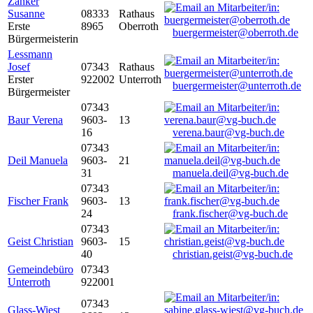
Zanker
Susanne
08333
Rathaus
Erste
8965
Oberroth
buergermeister@oberroth.de
Bürgermeisterin
Lessmann
Josef
07343
Rathaus
Erster
922002
Unterroth
buergermeister@unterroth.de
Bürgermeister
07343
Baur Verena
9603-
13
16
verena.baur@vg-buch.de
07343
Deil Manuela
9603-
21
31
manuela.deil@vg-buch.de
07343
Fischer Frank
9603-
13
24
frank.fischer@vg-buch.de
07343
Geist Christian
9603-
15
40
christian.geist@vg-buch.de
Gemeindebüro
07343
Unterroth
922001
07343
Glass-Wiest