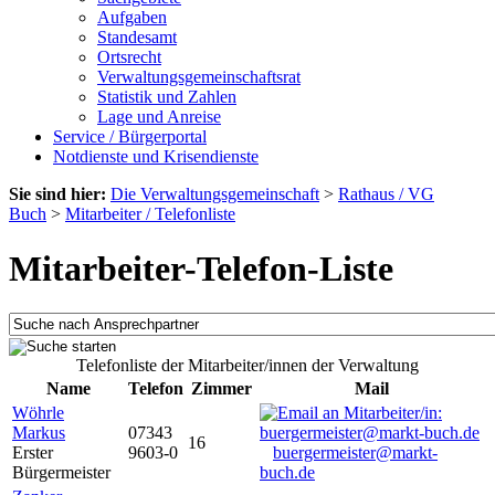
Aufgaben
Standesamt
Ortsrecht
Verwaltungsgemeinschaftsrat
Statistik und Zahlen
Lage und Anreise
Service / Bürgerportal
Notdienste und Krisendienste
Sie sind hier:
Die Verwaltungsgemeinschaft
>
Rathaus / VG
Buch
>
Mitarbeiter / Telefonliste
Mitarbeiter-Telefon-Liste
Telefonliste der Mitarbeiter/innen der Verwaltung
Name
Telefon
Zimmer
Mail
Wöhrle
Markus
07343
16
Erster
9603-0
buergermeister@markt-
Bürgermeister
buch.de