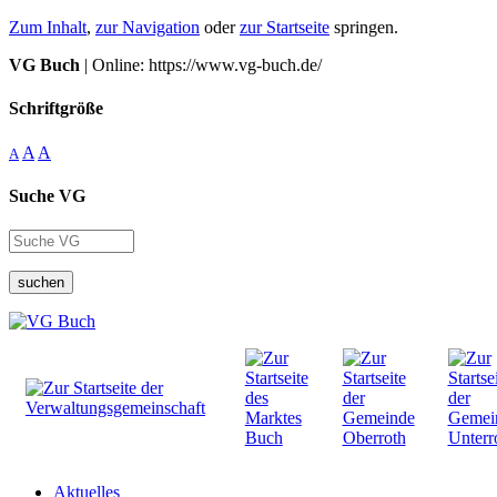
Zum Inhalt
,
zur Navigation
oder
zur Startseite
springen.
VG Buch
| Online: https://www.vg-buch.de/
Schriftgröße
A
A
A
Suche VG
suchen
Aktuelles