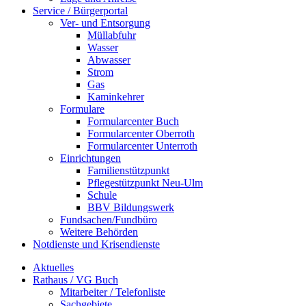
Service / Bürgerportal
Ver- und Entsorgung
Müllabfuhr
Wasser
Abwasser
Strom
Gas
Kaminkehrer
Formulare
Formularcenter Buch
Formularcenter Oberroth
Formularcenter Unterroth
Einrichtungen
Familienstützpunkt
Pflegestützpunkt Neu-Ulm
Schule
BBV Bildungswerk
Fundsachen/Fundbüro
Weitere Behörden
Notdienste und Krisendienste
Aktuelles
Rathaus / VG Buch
Mitarbeiter / Telefonliste
Sachgebiete