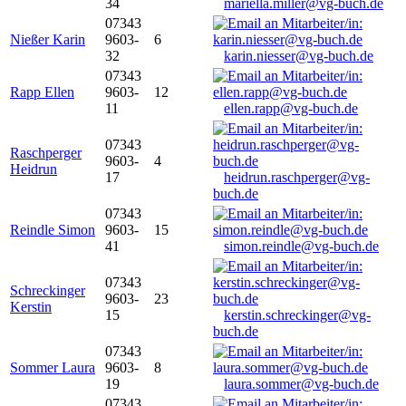
34
mariella.miller@vg-buch.de
07343
Nießer Karin
9603-
6
32
karin.niesser@vg-buch.de
07343
Rapp Ellen
9603-
12
11
ellen.rapp@vg-buch.de
07343
Raschperger
9603-
4
Heidrun
17
heidrun.raschperger@vg-
buch.de
07343
Reindle Simon
9603-
15
41
simon.reindle@vg-buch.de
07343
Schreckinger
9603-
23
Kerstin
15
kerstin.schreckinger@vg-
buch.de
07343
Sommer Laura
9603-
8
19
laura.sommer@vg-buch.de
07343