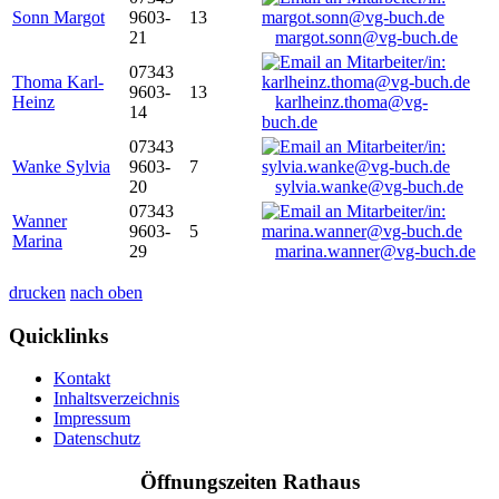
Sonn Margot
9603-
13
21
margot.sonn@vg-buch.de
07343
Thoma Karl-
9603-
13
Heinz
karlheinz.thoma@vg-
14
buch.de
07343
Wanke Sylvia
9603-
7
20
sylvia.wanke@vg-buch.de
07343
Wanner
9603-
5
Marina
29
marina.wanner@vg-buch.de
drucken
nach oben
Quicklinks
Kontakt
Inhaltsverzeichnis
Impressum
Datenschutz
Öffnungszeiten Rathaus