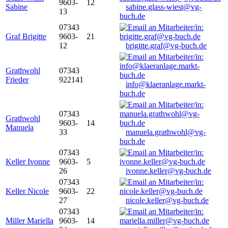
9603-
12
Sabine
sabine.glass-wiest@vg-
13
buch.de
07343
Graf Brigitte
9603-
21
12
brigitte.graf@vg-buch.de
Grathwohl
07343
Frieder
922141
info@klaeranlage.markt-
buch.de
07343
Grathwohl
9603-
14
Manuela
33
manuela.grathwohl@vg-
buch.de
07343
Keller Ivonne
9603-
5
26
ivonne.keller@vg-buch.de
07343
Keller Nicole
9603-
22
27
nicole.keller@vg-buch.de
07343
Miller Mariella
9603-
14