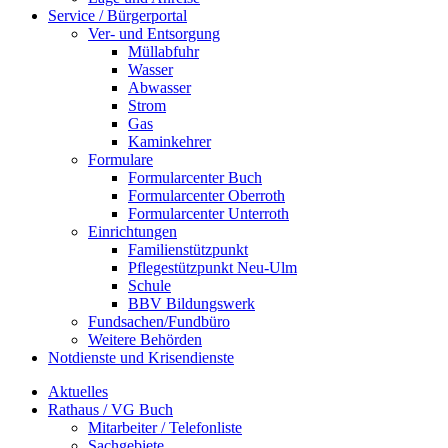
Service / Bürgerportal
Ver- und Entsorgung
Müllabfuhr
Wasser
Abwasser
Strom
Gas
Kaminkehrer
Formulare
Formularcenter Buch
Formularcenter Oberroth
Formularcenter Unterroth
Einrichtungen
Familienstützpunkt
Pflegestützpunkt Neu-Ulm
Schule
BBV Bildungswerk
Fundsachen/Fundbüro
Weitere Behörden
Notdienste und Krisendienste
Aktuelles
Rathaus / VG Buch
Mitarbeiter / Telefonliste
Sachgebiete