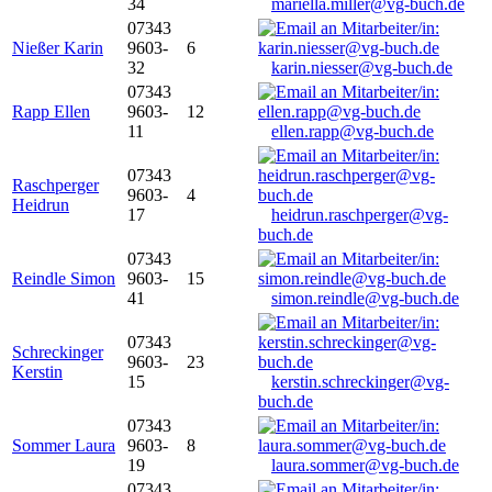
34
mariella.miller@vg-buch.de
07343
Nießer Karin
9603-
6
32
karin.niesser@vg-buch.de
07343
Rapp Ellen
9603-
12
11
ellen.rapp@vg-buch.de
07343
Raschperger
9603-
4
Heidrun
17
heidrun.raschperger@vg-
buch.de
07343
Reindle Simon
9603-
15
41
simon.reindle@vg-buch.de
07343
Schreckinger
9603-
23
Kerstin
15
kerstin.schreckinger@vg-
buch.de
07343
Sommer Laura
9603-
8
19
laura.sommer@vg-buch.de
07343