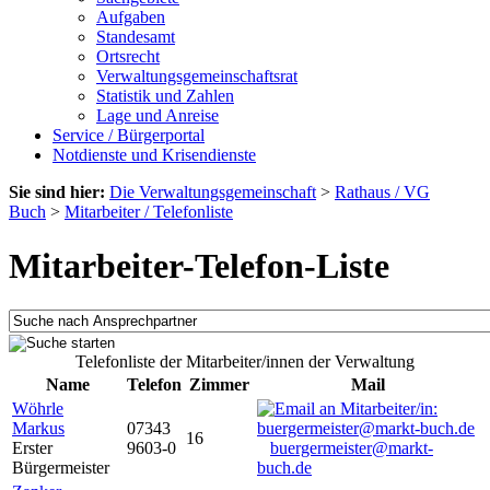
Aufgaben
Standesamt
Ortsrecht
Verwaltungsgemeinschaftsrat
Statistik und Zahlen
Lage und Anreise
Service / Bürgerportal
Notdienste und Krisendienste
Sie sind hier:
Die Verwaltungsgemeinschaft
>
Rathaus / VG
Buch
>
Mitarbeiter / Telefonliste
Mitarbeiter-Telefon-Liste
Telefonliste der Mitarbeiter/innen der Verwaltung
Name
Telefon
Zimmer
Mail
Wöhrle
Markus
07343
16
Erster
9603-0
buergermeister@markt-
Bürgermeister
buch.de