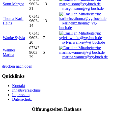
Sonn Margot
9603-
13
21
margot.sonn@vg-buch.de
07343
Thoma Karl-
9603-
13
Heinz
karlheinz.thoma@vg-
14
buch.de
07343
Wanke Sylvia
9603-
7
20
sylvia.wanke@vg-buch.de
07343
Wanner
9603-
5
Marina
29
marina.wanner@vg-buch.de
drucken
nach oben
Quicklinks
Kontakt
Inhaltsverzeichnis
Impressum
Datenschutz
Öffnungszeiten Rathaus