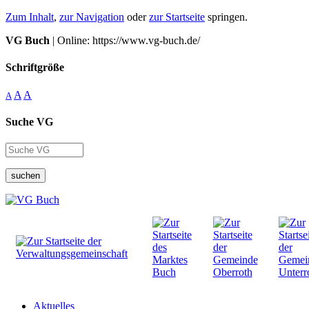
Zum Inhalt
,
zur Navigation
oder
zur Startseite
springen.
VG Buch
| Online: https://www.vg-buch.de/
Schriftgröße
A
A
A
Suche VG
suchen
Aktuelles