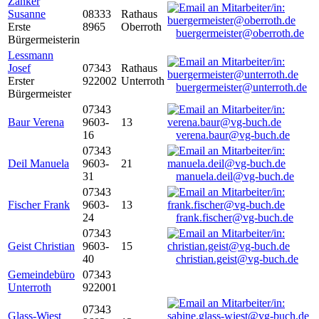
Zanker
Susanne
08333
Rathaus
Erste
8965
Oberroth
buergermeister@oberroth.de
Bürgermeisterin
Lessmann
Josef
07343
Rathaus
Erster
922002
Unterroth
buergermeister@unterroth.de
Bürgermeister
07343
Baur Verena
9603-
13
16
verena.baur@vg-buch.de
07343
Deil Manuela
9603-
21
31
manuela.deil@vg-buch.de
07343
Fischer Frank
9603-
13
24
frank.fischer@vg-buch.de
07343
Geist Christian
9603-
15
40
christian.geist@vg-buch.de
Gemeindebüro
07343
Unterroth
922001
07343
Glass-Wiest