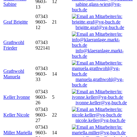
9603-
12
Sabine
sabine.glass-wiest@vg-
13
buch.de
07343
Graf Brigitte
9603-
21
12
brigitte.graf@vg-buch.de
Grathwohl
07343
Frieder
922141
info@klaeranlage.markt-
buch.de
07343
Grathwohl
9603-
14
Manuela
33
manuela.grathwohl@vg-
buch.de
07343
Keller Ivonne
9603-
5
26
ivonne.keller@vg-buch.de
07343
Keller Nicole
9603-
22
27
nicole.keller@vg-buch.de
07343
Miller Mariella
9603-
14