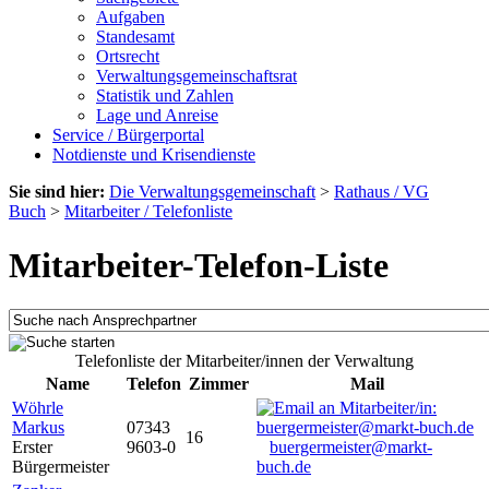
Aufgaben
Standesamt
Ortsrecht
Verwaltungsgemeinschaftsrat
Statistik und Zahlen
Lage und Anreise
Service / Bürgerportal
Notdienste und Krisendienste
Sie sind hier:
Die Verwaltungsgemeinschaft
>
Rathaus / VG
Buch
>
Mitarbeiter / Telefonliste
Mitarbeiter-Telefon-Liste
Telefonliste der Mitarbeiter/innen der Verwaltung
Name
Telefon
Zimmer
Mail
Wöhrle
Markus
07343
16
Erster
9603-0
buergermeister@markt-
Bürgermeister
buch.de