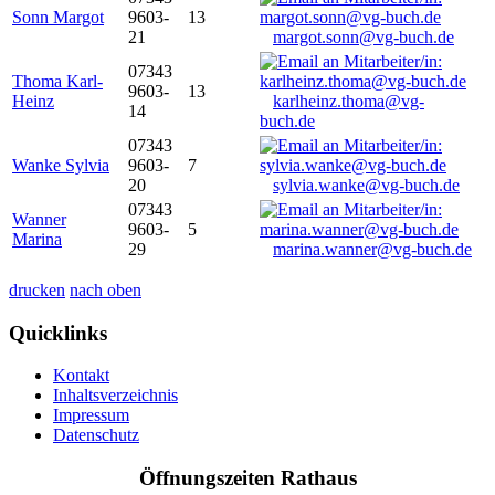
Sonn Margot
9603-
13
21
margot.sonn@vg-buch.de
07343
Thoma Karl-
9603-
13
Heinz
karlheinz.thoma@vg-
14
buch.de
07343
Wanke Sylvia
9603-
7
20
sylvia.wanke@vg-buch.de
07343
Wanner
9603-
5
Marina
29
marina.wanner@vg-buch.de
drucken
nach oben
Quicklinks
Kontakt
Inhaltsverzeichnis
Impressum
Datenschutz
Öffnungszeiten Rathaus