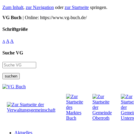
Zum Inhalt
,
zur Navigation
oder
zur Startseite
springen.
VG Buch
| Online: https://www.vg-buch.de/
Schriftgröße
A
A
A
Suche VG
suchen
Aktuelles