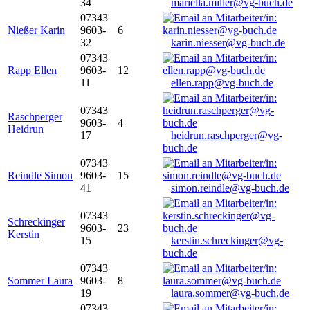
34
mariella.miller@vg-buch.de
07343
Nießer Karin
9603-
6
32
karin.niesser@vg-buch.de
07343
Rapp Ellen
9603-
12
11
ellen.rapp@vg-buch.de
07343
Raschperger
9603-
4
Heidrun
17
heidrun.raschperger@vg-
buch.de
07343
Reindle Simon
9603-
15
41
simon.reindle@vg-buch.de
07343
Schreckinger
9603-
23
Kerstin
15
kerstin.schreckinger@vg-
buch.de
07343
Sommer Laura
9603-
8
19
laura.sommer@vg-buch.de
07343