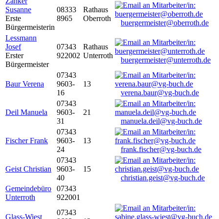
Zanker
Susanne
08333
Rathaus
Erste
8965
Oberroth
buergermeister@oberroth.de
Bürgermeisterin
Lessmann
Josef
07343
Rathaus
Erster
922002
Unterroth
buergermeister@unterroth.de
Bürgermeister
07343
Baur Verena
9603-
13
16
verena.baur@vg-buch.de
07343
Deil Manuela
9603-
21
31
manuela.deil@vg-buch.de
07343
Fischer Frank
9603-
13
24
frank.fischer@vg-buch.de
07343
Geist Christian
9603-
15
40
christian.geist@vg-buch.de
Gemeindebüro
07343
Unterroth
922001
07343
Glass-Wiest