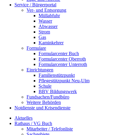
Service / Bürgerportal
Ver- und Entsorgung
Müllabfuhr
Wasser
Abwasser
Strom
Gas
Kaminkehrer
Formulare
Formularcenter Buch
Formularcenter Oberroth
Formularcenter Unterroth
Einrichtungen
Familienstützpunkt
Pflegestützpunkt Neu-Ulm
Schule
BBV Bildungswerk
Fundsachen/Fundbüro
Weitere Behörden
Notdienste und Krisendienste
Aktuelles
Rathaus / VG Buch
Mitarbeiter / Telefonliste
Sachgebiete