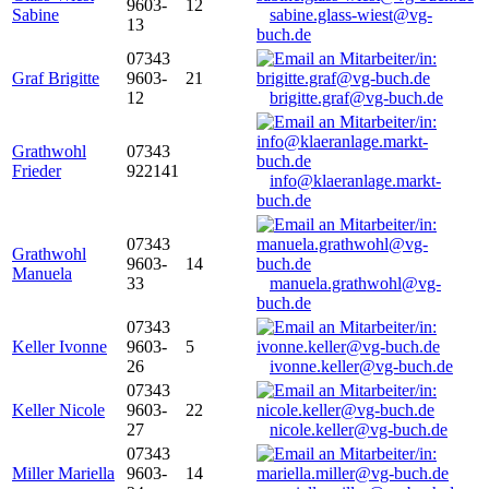
9603-
12
Sabine
sabine.glass-wiest@vg-
13
buch.de
07343
Graf Brigitte
9603-
21
12
brigitte.graf@vg-buch.de
Grathwohl
07343
Frieder
922141
info@klaeranlage.markt-
buch.de
07343
Grathwohl
9603-
14
Manuela
33
manuela.grathwohl@vg-
buch.de
07343
Keller Ivonne
9603-
5
26
ivonne.keller@vg-buch.de
07343
Keller Nicole
9603-
22
27
nicole.keller@vg-buch.de
07343
Miller Mariella
9603-
14