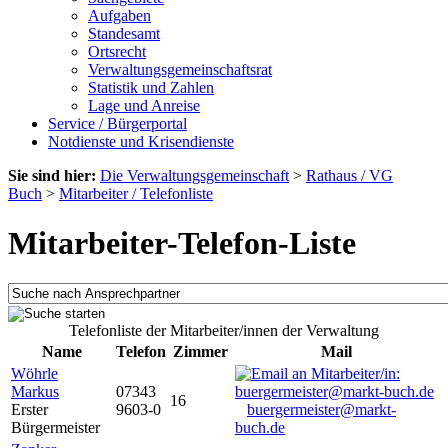
Aufgaben
Standesamt
Ortsrecht
Verwaltungsgemeinschaftsrat
Statistik und Zahlen
Lage und Anreise
Service / Bürgerportal
Notdienste und Krisendienste
Sie sind hier:
Die Verwaltungsgemeinschaft
>
Rathaus / VG
Buch
>
Mitarbeiter / Telefonliste
Mitarbeiter-Telefon-Liste
Telefonliste der Mitarbeiter/innen der Verwaltung
Name
Telefon
Zimmer
Mail
Wöhrle
Markus
07343
16
Erster
9603-0
buergermeister@markt-
Bürgermeister
buch.de