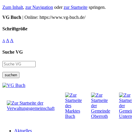
Zum Inhalt
,
zur Navigation
oder
zur Startseite
springen.
VG Buch
| Online: https://www.vg-buch.de/
Schriftgröße
A
A
A
Suche VG
suchen
Aktuelles