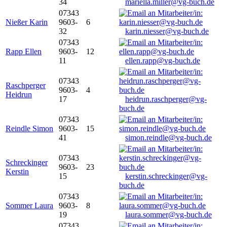
34
mariella.miller@vg-buch.de
07343
Nießer Karin
9603-
6
32
karin.niesser@vg-buch.de
07343
Rapp Ellen
9603-
12
11
ellen.rapp@vg-buch.de
07343
Raschperger
9603-
4
Heidrun
17
heidrun.raschperger@vg-
buch.de
07343
Reindle Simon
9603-
15
41
simon.reindle@vg-buch.de
07343
Schreckinger
9603-
23
Kerstin
15
kerstin.schreckinger@vg-
buch.de
07343
Sommer Laura
9603-
8
19
laura.sommer@vg-buch.de
07343