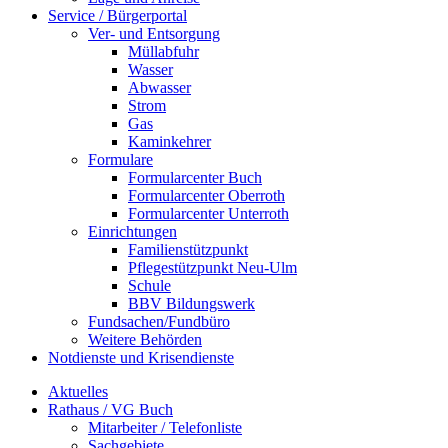
Service / Bürgerportal
Ver- und Entsorgung
Müllabfuhr
Wasser
Abwasser
Strom
Gas
Kaminkehrer
Formulare
Formularcenter Buch
Formularcenter Oberroth
Formularcenter Unterroth
Einrichtungen
Familienstützpunkt
Pflegestützpunkt Neu-Ulm
Schule
BBV Bildungswerk
Fundsachen/Fundbüro
Weitere Behörden
Notdienste und Krisendienste
Aktuelles
Rathaus / VG Buch
Mitarbeiter / Telefonliste
Sachgebiete