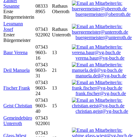
Zanker
Susanne
08333
Rathaus
Erste
8965
Oberroth
buergermeister@oberroth.de
Bürgermeisterin
Lessmann
Josef
07343
Rathaus
Erster
922002
Unterroth
buergermeister@unterroth.de
Bürgermeister
07343
Baur Verena
9603-
13
16
verena.baur@vg-buch.de
07343
Deil Manuela
9603-
21
31
manuela.deil@vg-buch.de
07343
Fischer Frank
9603-
13
24
frank.fischer@vg-buch.de
07343
Geist Christian
9603-
15
40
christian.geist@vg-buch.de
Gemeindebüro
07343
Unterroth
922001
07343
Glass-Wiest