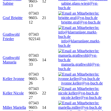
9603-
12
Sabine
sabine.glass-wiest@vg-
13
buch.de
07343
Graf Brigitte
9603-
21
12
brigitte.graf@vg-buch.de
Grathwohl
07343
Frieder
922141
info@klaeranlage.markt-
buch.de
07343
Grathwohl
9603-
14
Manuela
33
manuela.grathwohl@vg-
buch.de
07343
Keller Ivonne
9603-
5
26
ivonne.keller@vg-buch.de
07343
Keller Nicole
9603-
22
27
nicole.keller@vg-buch.de
07343
Miller Mariella
9603-
14