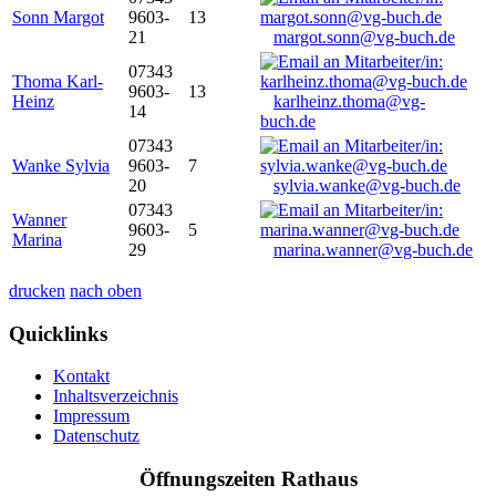
Sonn Margot
9603-
13
21
margot.sonn@vg-buch.de
07343
Thoma Karl-
9603-
13
Heinz
karlheinz.thoma@vg-
14
buch.de
07343
Wanke Sylvia
9603-
7
20
sylvia.wanke@vg-buch.de
07343
Wanner
9603-
5
Marina
29
marina.wanner@vg-buch.de
drucken
nach oben
Quicklinks
Kontakt
Inhaltsverzeichnis
Impressum
Datenschutz
Öffnungszeiten Rathaus