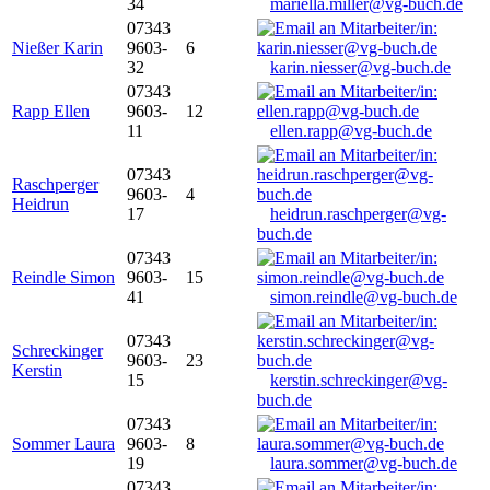
34
mariella.miller@vg-buch.de
07343
Nießer Karin
9603-
6
32
karin.niesser@vg-buch.de
07343
Rapp Ellen
9603-
12
11
ellen.rapp@vg-buch.de
07343
Raschperger
9603-
4
Heidrun
17
heidrun.raschperger@vg-
buch.de
07343
Reindle Simon
9603-
15
41
simon.reindle@vg-buch.de
07343
Schreckinger
9603-
23
Kerstin
15
kerstin.schreckinger@vg-
buch.de
07343
Sommer Laura
9603-
8
19
laura.sommer@vg-buch.de
07343