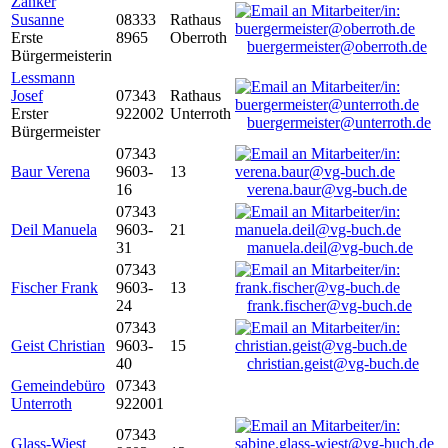
Zanker
Susanne
08333
Rathaus
Erste
8965
Oberroth
buergermeister@oberroth.de
Bürgermeisterin
Lessmann
Josef
07343
Rathaus
Erster
922002
Unterroth
buergermeister@unterroth.de
Bürgermeister
07343
Baur Verena
9603-
13
16
verena.baur@vg-buch.de
07343
Deil Manuela
9603-
21
31
manuela.deil@vg-buch.de
07343
Fischer Frank
9603-
13
24
frank.fischer@vg-buch.de
07343
Geist Christian
9603-
15
40
christian.geist@vg-buch.de
Gemeindebüro
07343
Unterroth
922001
07343
Glass-Wiest