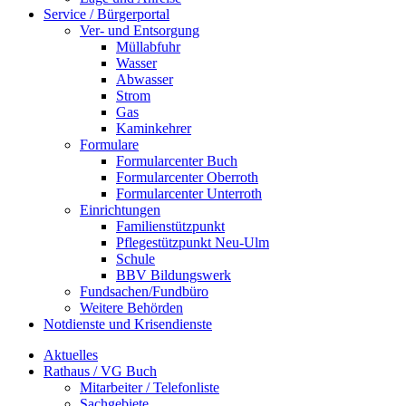
Service / Bürgerportal
Ver- und Entsorgung
Müllabfuhr
Wasser
Abwasser
Strom
Gas
Kaminkehrer
Formulare
Formularcenter Buch
Formularcenter Oberroth
Formularcenter Unterroth
Einrichtungen
Familienstützpunkt
Pflegestützpunkt Neu-Ulm
Schule
BBV Bildungswerk
Fundsachen/Fundbüro
Weitere Behörden
Notdienste und Krisendienste
Aktuelles
Rathaus / VG Buch
Mitarbeiter / Telefonliste
Sachgebiete