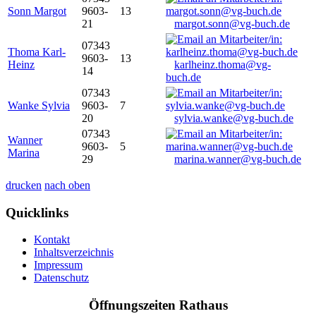
Sonn Margot
9603-
13
21
margot.sonn@vg-buch.de
07343
Thoma Karl-
9603-
13
Heinz
karlheinz.thoma@vg-
14
buch.de
07343
Wanke Sylvia
9603-
7
20
sylvia.wanke@vg-buch.de
07343
Wanner
9603-
5
Marina
29
marina.wanner@vg-buch.de
drucken
nach oben
Quicklinks
Kontakt
Inhaltsverzeichnis
Impressum
Datenschutz
Öffnungszeiten Rathaus