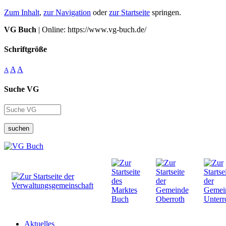
Zum Inhalt
,
zur Navigation
oder
zur Startseite
springen.
VG Buch
| Online: https://www.vg-buch.de/
Schriftgröße
A
A
A
Suche VG
suchen
Aktuelles