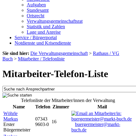
Aufgaben
Standesamt
Ortsrecht
Verwaltungsgemeinschaftsrat
Statistik und Zahlen
Lage und Anreise
Service / Bürgerportal
Notdienste und Krisendienste
Sie sind hier:
Die Verwaltungsgemeinschaft
>
Rathaus / VG
Buch
>
Mitarbeiter / Telefonliste
Mitarbeiter-Telefon-Liste
Telefonliste der Mitarbeiter/innen der Verwaltung
Name
Telefon
Zimmer
Mail
Wöhrle
Markus
07343
16
Erster
9603-0
buergermeister@markt-
Bürgermeister
buch.de