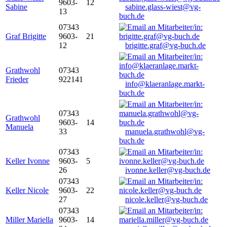
9603-
12
Sabine
sabine.glass-wiest@vg-
13
buch.de
07343
Graf Brigitte
9603-
21
12
brigitte.graf@vg-buch.de
Grathwohl
07343
Frieder
922141
info@klaeranlage.markt-
buch.de
07343
Grathwohl
9603-
14
Manuela
33
manuela.grathwohl@vg-
buch.de
07343
Keller Ivonne
9603-
5
26
ivonne.keller@vg-buch.de
07343
Keller Nicole
9603-
22
27
nicole.keller@vg-buch.de
07343
Miller Mariella
9603-
14