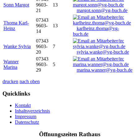
Sonn Margot
9603-
13
21
margot.sonn@vg-buch.de
07343
Thoma Karl-
9603-
13
Heinz
karlheinz.thoma@vg-
14
buch.de
07343
Wanke Sylvia
9603-
7
20
sylvia.wanke@vg-buch.de
07343
Wanner
9603-
5
Marina
29
marina.wanner@vg-buch.de
drucken
nach oben
Quicklinks
Kontakt
Inhaltsverzeichnis
Impressum
Datenschutz
Öffnungszeiten Rathaus