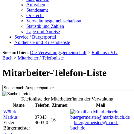
Aufgaben
Standesamt
Ortsrecht
Verwaltungsgemeinschaftsrat
Statistik und Zahlen
Lage und Anreise
Service / Bürgerportal
Notdienste und Krisendienste
Sie sind hier:
Die Verwaltungsgemeinschaft
>
Rathaus / VG
Buch
>
Mitarbeiter / Telefonliste
Mitarbeiter-Telefon-Liste
Telefonliste der Mitarbeiter/innen der Verwaltung
Name
Telefon
Zimmer
Mail
Wöhrle
Markus
07343
16
Erster
9603-0
buergermeister@markt-
Bürgermeister
buch.de