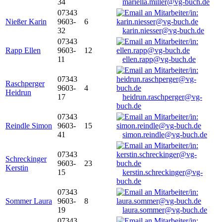
34
mariella.miller@vg-buch.de
07343
Nießer Karin
9603-
6
32
karin.niesser@vg-buch.de
07343
Rapp Ellen
9603-
12
11
ellen.rapp@vg-buch.de
07343
Raschperger
9603-
4
Heidrun
17
heidrun.raschperger@vg-
buch.de
07343
Reindle Simon
9603-
15
41
simon.reindle@vg-buch.de
07343
Schreckinger
9603-
23
Kerstin
15
kerstin.schreckinger@vg-
buch.de
07343
Sommer Laura
9603-
8
19
laura.sommer@vg-buch.de
07343