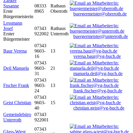
Zanker
Susanne
08333
Rathaus
Erste
8965
Oberroth
buergermeister@oberroth.de
Bürgermeisterin
Lessmann
Josef
07343
Rathaus
Erster
922002
Unterroth
buergermeister@unterroth.de
Bürgermeister
07343
Baur Verena
9603-
13
16
verena.baur@vg-buch.de
07343
Deil Manuela
9603-
21
31
manuela.deil@vg-buch.de
07343
Fischer Frank
9603-
13
24
frank.fischer@vg-buch.de
07343
Geist Christian
9603-
15
40
christian.geist@vg-buch.de
Gemeindebüro
07343
Unterroth
922001
07343
Glass-Wiest