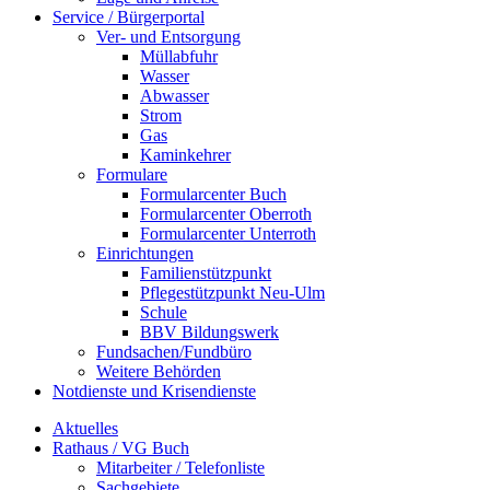
Service / Bürgerportal
Ver- und Entsorgung
Müllabfuhr
Wasser
Abwasser
Strom
Gas
Kaminkehrer
Formulare
Formularcenter Buch
Formularcenter Oberroth
Formularcenter Unterroth
Einrichtungen
Familienstützpunkt
Pflegestützpunkt Neu-Ulm
Schule
BBV Bildungswerk
Fundsachen/Fundbüro
Weitere Behörden
Notdienste und Krisendienste
Aktuelles
Rathaus / VG Buch
Mitarbeiter / Telefonliste
Sachgebiete