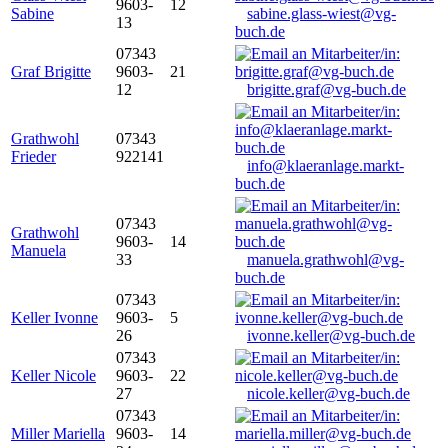
9603-
12
Sabine
sabine.glass-wiest@vg-
13
buch.de
07343
Graf Brigitte
9603-
21
12
brigitte.graf@vg-buch.de
Grathwohl
07343
Frieder
922141
info@klaeranlage.markt-
buch.de
07343
Grathwohl
9603-
14
Manuela
33
manuela.grathwohl@vg-
buch.de
07343
Keller Ivonne
9603-
5
26
ivonne.keller@vg-buch.de
07343
Keller Nicole
9603-
22
27
nicole.keller@vg-buch.de
07343
Miller Mariella
9603-
14