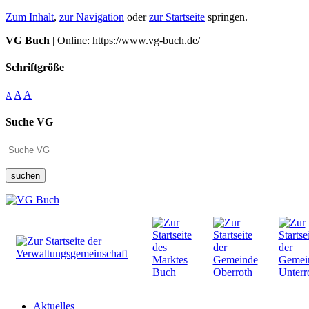
Zum Inhalt
,
zur Navigation
oder
zur Startseite
springen.
VG Buch
| Online: https://www.vg-buch.de/
Schriftgröße
A
A
A
Suche VG
suchen
Aktuelles