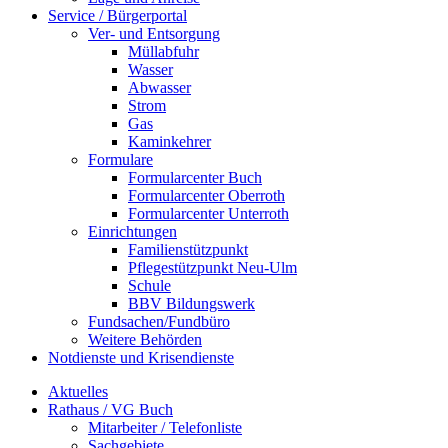
Service / Bürgerportal
Ver- und Entsorgung
Müllabfuhr
Wasser
Abwasser
Strom
Gas
Kaminkehrer
Formulare
Formularcenter Buch
Formularcenter Oberroth
Formularcenter Unterroth
Einrichtungen
Familienstützpunkt
Pflegestützpunkt Neu-Ulm
Schule
BBV Bildungswerk
Fundsachen/Fundbüro
Weitere Behörden
Notdienste und Krisendienste
Aktuelles
Rathaus / VG Buch
Mitarbeiter / Telefonliste
Sachgebiete