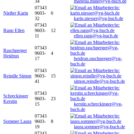
34
mariella.miller@vg-buch.de
07343
Nießer Karin
9603-
6
32
karin.niesser@vg-buch.de
07343
Rapp Ellen
9603-
12
11
ellen.rapp@vg-buch.de
07343
Raschperger
9603-
4
Heidrun
17
heidrun.raschperger@vg-
buch.de
07343
Reindle Simon
9603-
15
41
simon.reindle@vg-buch.de
07343
Schreckinger
9603-
23
Kerstin
15
kerstin.schreckinger@vg-
buch.de
07343
Sommer Laura
9603-
8
19
laura.sommer@vg-buch.de
07343