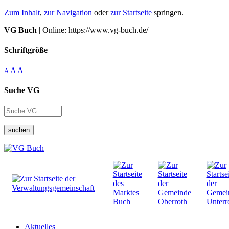
Zum Inhalt
,
zur Navigation
oder
zur Startseite
springen.
VG Buch
| Online: https://www.vg-buch.de/
Schriftgröße
A
A
A
Suche VG
suchen
Aktuelles