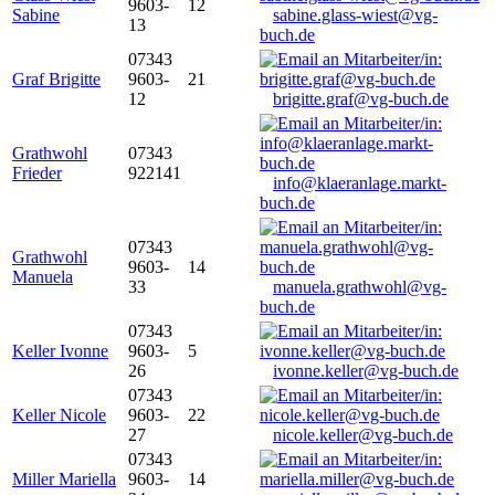
9603-
12
Sabine
sabine.glass-wiest@vg-
13
buch.de
07343
Graf Brigitte
9603-
21
12
brigitte.graf@vg-buch.de
Grathwohl
07343
Frieder
922141
info@klaeranlage.markt-
buch.de
07343
Grathwohl
9603-
14
Manuela
33
manuela.grathwohl@vg-
buch.de
07343
Keller Ivonne
9603-
5
26
ivonne.keller@vg-buch.de
07343
Keller Nicole
9603-
22
27
nicole.keller@vg-buch.de
07343
Miller Mariella
9603-
14