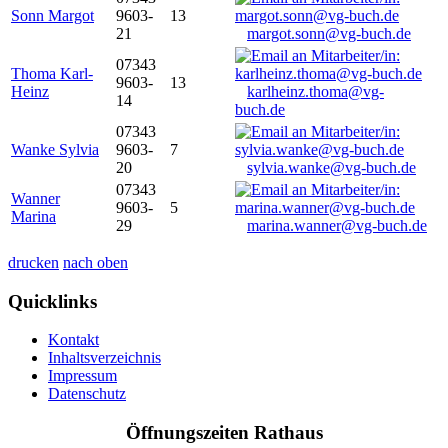
Sonn Margot
9603-
13
21
margot.sonn@vg-buch.de
07343
Thoma Karl-
9603-
13
Heinz
karlheinz.thoma@vg-
14
buch.de
07343
Wanke Sylvia
9603-
7
20
sylvia.wanke@vg-buch.de
07343
Wanner
9603-
5
Marina
29
marina.wanner@vg-buch.de
drucken
nach oben
Quicklinks
Kontakt
Inhaltsverzeichnis
Impressum
Datenschutz
Öffnungszeiten Rathaus