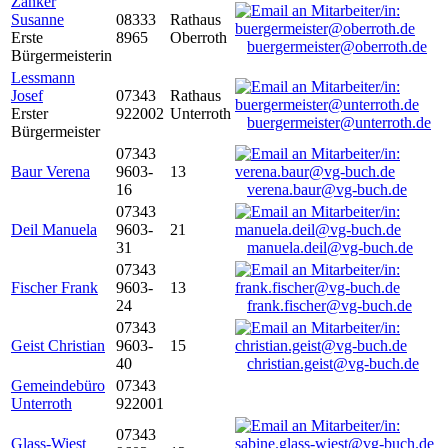
Zanker
Susanne
08333
Rathaus
Erste
8965
Oberroth
buergermeister@oberroth.de
Bürgermeisterin
Lessmann
Josef
07343
Rathaus
Erster
922002
Unterroth
buergermeister@unterroth.de
Bürgermeister
07343
Baur Verena
9603-
13
16
verena.baur@vg-buch.de
07343
Deil Manuela
9603-
21
31
manuela.deil@vg-buch.de
07343
Fischer Frank
9603-
13
24
frank.fischer@vg-buch.de
07343
Geist Christian
9603-
15
40
christian.geist@vg-buch.de
Gemeindebüro
07343
Unterroth
922001
07343
Glass-Wiest