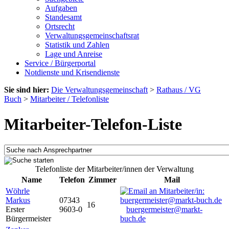
Aufgaben
Standesamt
Ortsrecht
Verwaltungsgemeinschaftsrat
Statistik und Zahlen
Lage und Anreise
Service / Bürgerportal
Notdienste und Krisendienste
Sie sind hier:
Die Verwaltungsgemeinschaft
>
Rathaus / VG
Buch
>
Mitarbeiter / Telefonliste
Mitarbeiter-Telefon-Liste
Telefonliste der Mitarbeiter/innen der Verwaltung
Name
Telefon
Zimmer
Mail
Wöhrle
Markus
07343
16
Erster
9603-0
buergermeister@markt-
Bürgermeister
buch.de