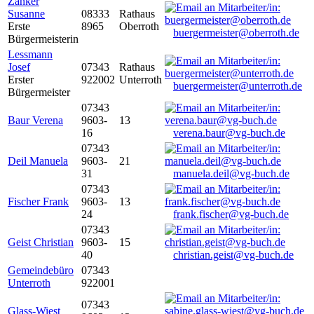
Zanker
Susanne
08333
Rathaus
Erste
8965
Oberroth
buergermeister@oberroth.de
Bürgermeisterin
Lessmann
Josef
07343
Rathaus
Erster
922002
Unterroth
buergermeister@unterroth.de
Bürgermeister
07343
Baur Verena
9603-
13
16
verena.baur@vg-buch.de
07343
Deil Manuela
9603-
21
31
manuela.deil@vg-buch.de
07343
Fischer Frank
9603-
13
24
frank.fischer@vg-buch.de
07343
Geist Christian
9603-
15
40
christian.geist@vg-buch.de
Gemeindebüro
07343
Unterroth
922001
07343
Glass-Wiest