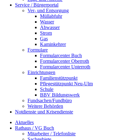
Service / Bürgerportal
Ver- und Entsorgung
Müllabfuhr
Wasser
Abwasser
Strom
Gas
Kaminkehrer
Formulare
Formularcenter Buch
Formularcenter Oberroth
Formularcenter Unterroth
Einrichtungen
Familienstützpunkt
Pflegestützpunkt Neu-Ulm
Schule
BBV Bildungswerk
Fundsachen/Fundbüro
Weitere Behörden
Notdienste und Krisendienste
Aktuelles
Rathaus / VG Buch
Mitarbeiter / Telefonliste
Sachgebiete