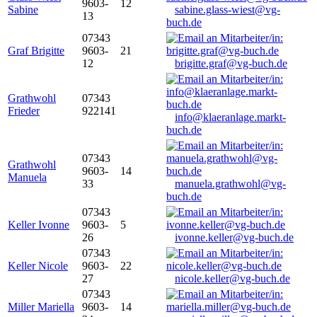
9603-
12
Sabine
sabine.glass-wiest@vg-
13
buch.de
07343
Graf Brigitte
9603-
21
12
brigitte.graf@vg-buch.de
Grathwohl
07343
Frieder
922141
info@klaeranlage.markt-
buch.de
07343
Grathwohl
9603-
14
Manuela
33
manuela.grathwohl@vg-
buch.de
07343
Keller Ivonne
9603-
5
26
ivonne.keller@vg-buch.de
07343
Keller Nicole
9603-
22
27
nicole.keller@vg-buch.de
07343
Miller Mariella
9603-
14