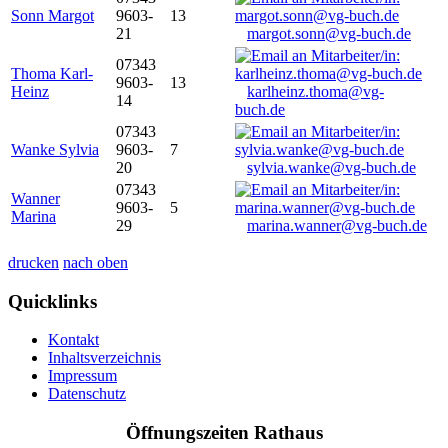
Sonn Margot
9603-
13
21
margot.sonn@vg-buch.de
07343
Thoma Karl-
9603-
13
Heinz
karlheinz.thoma@vg-
14
buch.de
07343
Wanke Sylvia
9603-
7
20
sylvia.wanke@vg-buch.de
07343
Wanner
9603-
5
Marina
29
marina.wanner@vg-buch.de
drucken
nach oben
Quicklinks
Kontakt
Inhaltsverzeichnis
Impressum
Datenschutz
Öffnungszeiten Rathaus