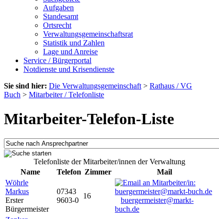
Aufgaben
Standesamt
Ortsrecht
Verwaltungsgemeinschaftsrat
Statistik und Zahlen
Lage und Anreise
Service / Bürgerportal
Notdienste und Krisendienste
Sie sind hier:
Die Verwaltungsgemeinschaft
>
Rathaus / VG
Buch
>
Mitarbeiter / Telefonliste
Mitarbeiter-Telefon-Liste
Telefonliste der Mitarbeiter/innen der Verwaltung
Name
Telefon
Zimmer
Mail
Wöhrle
Markus
07343
16
Erster
9603-0
buergermeister@markt-
Bürgermeister
buch.de