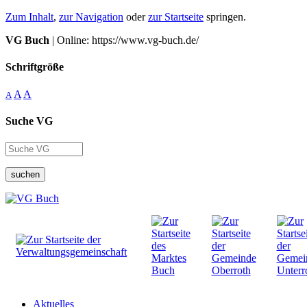
Zum Inhalt
,
zur Navigation
oder
zur Startseite
springen.
VG Buch
| Online: https://www.vg-buch.de/
Schriftgröße
A
A
A
Suche VG
suchen
Aktuelles