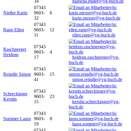
34
mariella.miller@vg-buch.de
07343
Nießer Karin
9603-
6
32
karin.niesser@vg-buch.de
07343
Rapp Ellen
9603-
12
11
ellen.rapp@vg-buch.de
07343
Raschperger
9603-
4
Heidrun
17
heidrun.raschperger@vg-
buch.de
07343
Reindle Simon
9603-
15
41
simon.reindle@vg-buch.de
07343
Schreckinger
9603-
23
Kerstin
15
kerstin.schreckinger@vg-
buch.de
07343
Sommer Laura
9603-
8
19
laura.sommer@vg-buch.de
07343